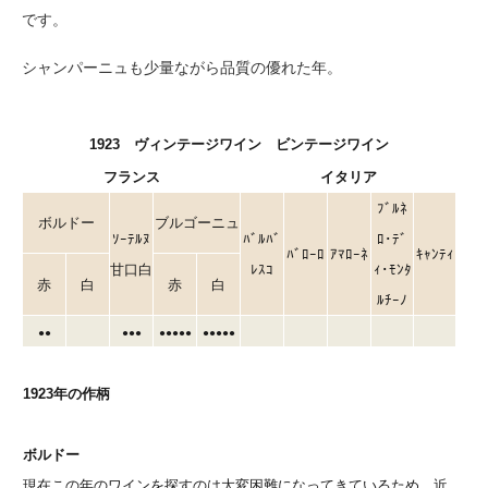
です。
シャンパーニュも少量ながら品質の優れた年。
1923 ヴィンテージワイン ビンテージワイン
フランス
イタリア
ﾌﾞﾙﾈ
ボルドー
ブルゴーニュ
ｿｰﾃﾙﾇ
ﾊﾞﾙﾊﾞ
ﾛ･ﾃﾞ
ﾊﾞﾛｰﾛ
ｱﾏﾛｰﾈ
ｷｬﾝﾃｨ
甘口白
ﾚｽｺ
ｨ･ﾓﾝﾀ
赤
白
赤
白
ﾙﾁｰﾉ
●●
●●●
●●●●●
●●●●●
1923年の作柄
ボルドー
現在この年のワインを探すのは大変困難になってきているため、近