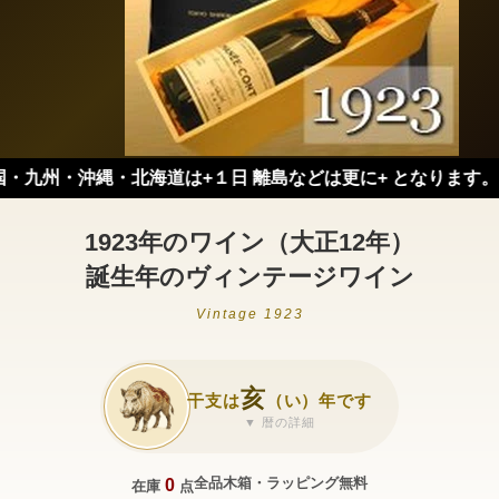
九州・沖縄・北海道は+１日 離島などは更に+ となります。）
1923年のワイン（大正12年）
誕生年のヴィンテージワイン
Vintage 1923
亥
干支は
（い）年です
▼ 暦の詳細
全品木箱・ラッピング無料
0
在庫
点