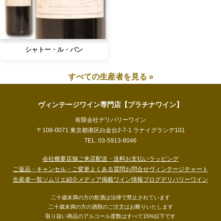
シャトー・ル・パン
すべての生産者を見る »
ヴィンテージワイン専門店【プラチナワイン】
有限会社デリバリーワイン
〒108-0071 東京都港区白金台2-7-1 ラナイグランデ101
TEL: 03-5913-8046
会社概要
店舗ご来店
配送・送料
お支払い
ラッピング
ご返品・キャンセル・ご変更
よくある質問
お問合せ
ヴィンテージチャート
生産者一覧
ソムリエ紹介
メディア掲載
ワイン情報ブログ
デリバリーワイン
二十歳未満の方の飲酒は法律で禁止されています
二十歳未満の方の酒類のご注文はお断りいたします
取り扱い商品のアルコール度数はすべて15%以下です