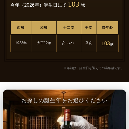
103
今年（2026年）誕生日にて
歳
西暦
和暦
十二支
干支
満年齢
103
1923年
大正12年
亥（い）
癸亥
歳
※年齢は、誕生日を迎えての満年齢です。
お探しの誕生年をお選びください