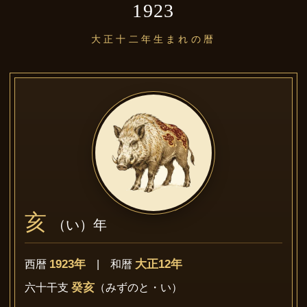
1923
大正十二年生まれの暦
亥
（い）年
1923年
大正12年
西暦
| 和暦
癸亥
六十干支
（みずのと・い）