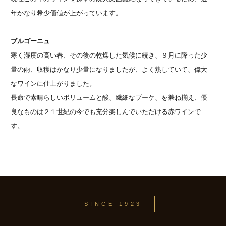
年かなり希少価値が上がっています。
ブルゴーニュ
寒く湿度の高い春、その後の乾燥した気候に続き、９月に降った少
量の雨、収穫はかなり少量になりましたが、よく熟していて、偉大
なワインに仕上がりました。
長命で素晴らしいボリュームと酸、繊細なブーケ、を兼ね揃え、優
良なものは２１世紀の今でも充分楽しんでいただける赤ワインで
す。
SINCE 1923