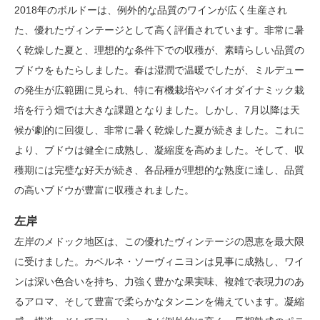
2018年のボルドーは、例外的な品質のワインが広く生産され
た、優れたヴィンテージとして高く評価されています。非常に暑
く乾燥した夏と、理想的な条件下での収穫が、素晴らしい品質の
ブドウをもたらしました。春は湿潤で温暖でしたが、ミルデュー
の発生が広範囲に見られ、特に有機栽培やバイオダイナミック栽
培を行う畑では大きな課題となりました。しかし、7月以降は天
候が劇的に回復し、非常に暑く乾燥した夏が続きました。これに
より、ブドウは健全に成熟し、凝縮度を高めました。そして、収
穫期には完璧な好天が続き、各品種が理想的な熟度に達し、品質
の高いブドウが豊富に収穫されました。
左岸
左岸のメドック地区は、この優れたヴィンテージの恩恵を最大限
に受けました。カベルネ・ソーヴィニヨンは見事に成熟し、ワイ
ンは深い色合いを持ち、力強く豊かな果実味、複雑で表現力のあ
るアロマ、そして豊富で柔らかなタンニンを備えています。凝縮