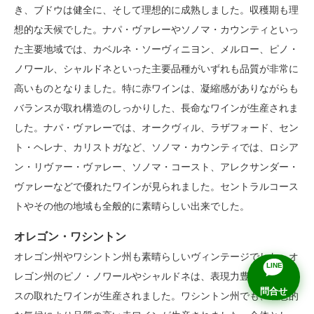
き、ブドウは健全に、そして理想的に成熟しました。収穫期も理
想的な天候でした。ナパ・ヴァレーやソノマ・カウンティといっ
た主要地域では、カベルネ・ソーヴィニヨン、メルロー、ピノ・
ノワール、シャルドネといった主要品種がいずれも品質が非常に
高いものとなりました。特に赤ワインは、凝縮感がありながらも
バランスが取れ構造のしっかりした、長命なワインが生産されま
した。ナパ・ヴァレーでは、オークヴィル、ラザフォード、セン
ト・ヘレナ、カリストガなど、ソノマ・カウンティでは、ロシア
ン・リヴァー・ヴァレー、ソノマ・コースト、アレクサンダー・
ヴァレーなどで優れたワインが見られました。セントラルコース
トやその他の地域も全般的に素晴らしい出来でした。
オレゴン・ワシントン
オレゴン州やワシントン州も素晴らしいヴィンテージでした。オ
LINE
レゴン州のピノ・ノワールやシャルドネは、表現力豊かでバラン
問合せ
スの取れたワインが生産されました。ワシントン州でも、理想的