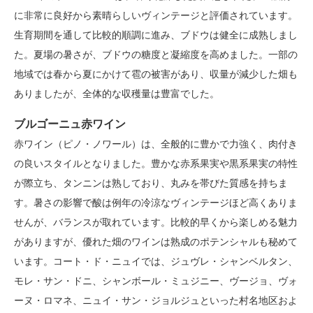
に非常に良好から素晴らしいヴィンテージと評価されています。
生育期間を通して比較的順調に進み、ブドウは健全に成熟しまし
た。夏場の暑さが、ブドウの糖度と凝縮度を高めました。一部の
地域では春から夏にかけて雹の被害があり、収量が減少した畑も
ありましたが、全体的な収穫量は豊富でした。
ブルゴーニュ赤ワイン
赤ワイン（ピノ・ノワール）は、全般的に豊かで力強く、肉付き
の良いスタイルとなりました。豊かな赤系果実や黒系果実の特性
が際立ち、タンニンは熟しており、丸みを帯びた質感を持ちま
す。暑さの影響で酸は例年の冷涼なヴィンテージほど高くありま
せんが、バランスが取れています。比較的早くから楽しめる魅力
がありますが、優れた畑のワインは熟成のポテンシャルも秘めて
います。コート・ド・ニュイでは、ジュヴレ・シャンベルタン、
モレ・サン・ドニ、シャンボール・ミュジニー、ヴージョ、ヴォ
ーヌ・ロマネ、ニュイ・サン・ジョルジュといった村名地区およ