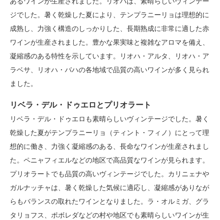
あるワインが生産されました。リオハは、素晴らしいヴィンテー
ジでした。暑く乾燥した夏により、テンプラニーリョは理想的に
成熟し、力強く構造のしっかりした、長期熟成に非常に適した赤
ワインが生産されました。豊かな果実味と複雑なアロマを備え、
凝縮感のある特性を示しています。リオハ・アルタ、リオハ・ア
ラベサ、リオハ・バハの各地域で品質の高いワインが多く見られ
ました。
リベラ・デル・ドゥエロとプリオラート
リベラ・デル・ドゥエロも素晴らしいヴィンテージでした。暑く
乾燥した夏がテンプラニーリョ（ティント・フィノ）にとって理
想的に働き、力強く凝縮感のある、長命なワインが生産されまし
た。ペニャフィエルなどの地区で高品質なワインが見られます。
プリオラートでも品質の高いヴィンテージでした。カリニェナや
ガルナッチャは、暑く乾燥した気候に適応し、凝縮感がありなが
らもバランスの取れたワインとなりました。ラ・オルミガ、グラ
タリョフス、ポボレダなどの村や地区でも素晴らしいワインが生