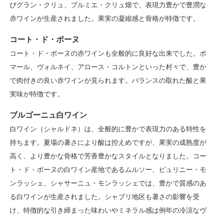
びグラン・クリュ、プルミエ・クリュ畑で、表現力豊かで豊潤な
赤ワインが生産されました。果実の凝縮感と骨格が特徴です。
コート・ド・ボーヌ
コート・ド・ボーヌの赤ワインも全般的に良好な出来でした。ポ
マール、ヴォルネイ、アロース・コルトンといった村々で、豊か
で肉付きの良い赤ワインが見られます。バランスの取れた酸と果
実味が特徴です。
ブルゴーニュ白ワイン
白ワイン（シャルドネ）は、全般的に豊かで表現力のある特性を
持ちます。夏場の暑さにより酸は控えめですが、果実の成熟度が
高く、より豊かな骨格で芳香豊かなスタイルとなりました。コー
ト・ド・ボーヌの白ワイン産地であるムルソー、ピュリニー・モ
ンラッシェ、シャサーニュ・モンラッシェでは、豊かで質感のあ
る白ワインが生産されました。シャブリ地区も暑さの影響を受
け、特徴的な引き締まった味わいやミネラル感は例年の冷涼なヴ