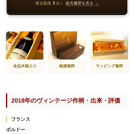
過去取扱
3
点｜
販売履歴を見る →
全品木箱入り
紙袋無料
ラッピング無料
2018年のヴィンテージ作柄・出来・評価
フランス
ボルドー