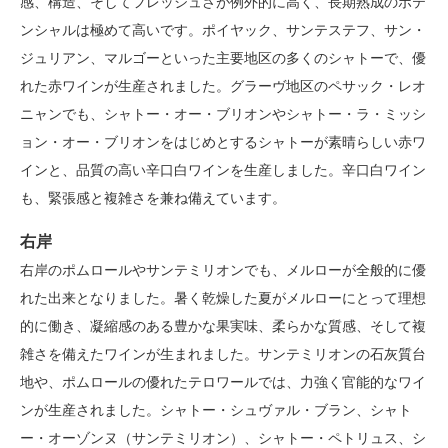
感、構造、そしてフレッシュさが例外的に高く、長期熟成のポテ
ンシャルは極めて高いです。ポイヤック、サンテステフ、サン・
ジュリアン、マルゴーといった主要地区の多くのシャトーで、優
れた赤ワインが生産されました。グラーヴ地区のペサック・レオ
ニャンでも、シャトー・オー・ブリオンやシャトー・ラ・ミッシ
ョン・オー・ブリオンをはじめとするシャトーが素晴らしい赤ワ
インと、品質の高い辛口白ワインを生産しました。辛口白ワイン
も、緊張感と複雑さを兼ね備えています。
右岸
右岸のポムロールやサンテミリオンでも、メルローが全般的に優
れた出来となりました。暑く乾燥した夏がメルローにとって理想
的に働き、凝縮感のある豊かな果実味、柔らかな質感、そして複
雑さを備えたワインが生まれました。サンテミリオンの石灰質台
地や、ポムロールの優れたテロワールでは、力強く官能的なワイ
ンが生産されました。シャトー・シュヴァル・ブラン、シャト
ー・オーゾンヌ（サンテミリオン）、シャトー・ペトリュス、シ