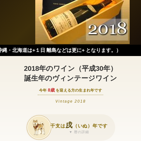
道は+１日 離島などは更に+ となります。）
2018年のワイン（平成30年）
誕生年のヴィンテージワイン
8歳
今年
を迎える方の生まれ年です
Vintage 2018
戌
干支は
（いぬ）年です
▼ 暦の詳細