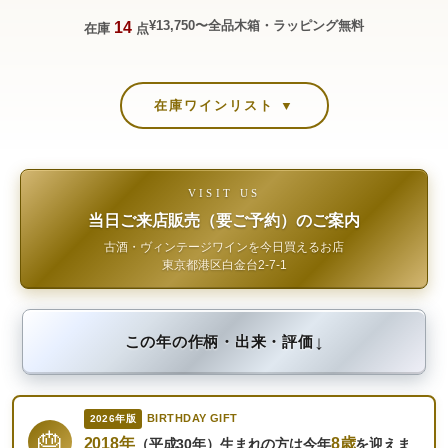
¥13,750〜
全品木箱・ラッピング無料
14
在庫
点
在庫ワインリスト ▼
VISIT US
当日ご来店販売（要ご予約）のご案内
古酒・ヴィンテージワインを今日買えるお店
東京都港区白金台2-7-1
↓
この年の作柄・出来・評価
BIRTHDAY GIFT
2026年版
🎂
2018年
8歳
（平成30年）生まれの方は今年
を迎えま