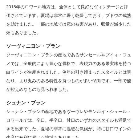
2018年のロワール地方は、全体として良好なヴィンテージと評
価されています。夏場は非常に暑く乾燥しており、ブドウの成熟
を助けました。一部の地域では雹の被害があり、収量が減少した
畑もありました。
ソーヴィニヨン・ブラン
ソーヴィニヨン・ブランの産地であるサンセールやプイィ・フュ
メでは、全般的により豊かな骨格で、表現力のある果実味を持つ
白ワインが生産されました。例年の引き締まったスタイルとは異
なり、より丸みのある特性を持つものが多い傾向です。一部で酸
が控えめなものも見られました。
シュナン・ブラン
シュナン・ブランの産地であるヴーヴレやモンルイ・シュール・
ロワールでは、辛口、半辛口、甘口のいずれのスタイルも満足で
きる出来でした。夏場の非常に温暖な気候が、特に甘口ワインの
生産に有利に働いた地域もありました。