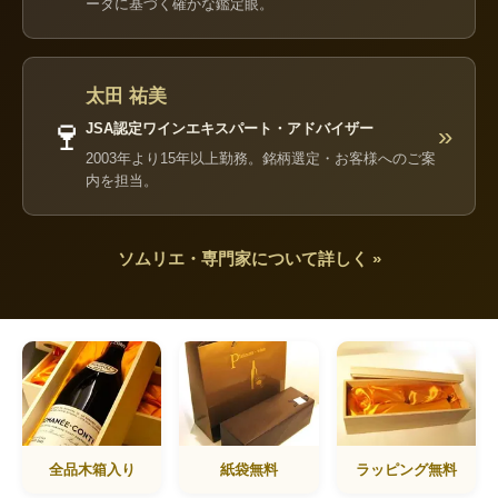
ータに基づく確かな鑑定眼。
太田 祐美
🍷
JSA認定ワインエキスパート・アドバイザー
»
2003年より15年以上勤務。銘柄選定・お客様へのご案
内を担当。
ソムリエ・専門家について詳しく »
全品木箱入り
紙袋無料
ラッピング無料