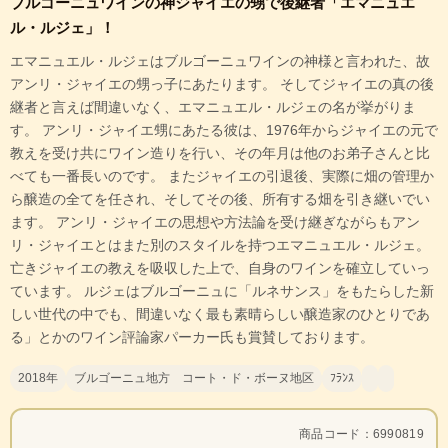
ブルゴーニュワインの神ジャイエの甥で後継者「エマニュエ
ル・ルジェ」！
エマニュエル・ルジェはブルゴーニュワインの神様と言われた、故
アンリ・ジャイエの甥っ子にあたります。 そしてジャイエの真の後
継者と言えば間違いなく、エマニュエル・ルジェの名が挙がりま
す。 アンリ・ジャイエ甥にあたる彼は、1976年からジャイエの元で
教えを受け共にワイン造りを行い、その年月は他のお弟子さんと比
べても一番長いのです。 またジャイエの引退後、実際に畑の管理か
ら醸造の全てを任され、そしてその後、所有する畑を引き継いでい
ます。 アンリ・ジャイエの思想や方法論を受け継ぎながらもアン
リ・ジャイエとはまた別のスタイルを持つエマニュエル・ルジェ。
亡きジャイエの教えを吸収した上で、自身のワインを確立していっ
ています。 ルジェはブルゴーニュに「ルネサンス」をもたらした新
しい世代の中でも、間違いなく最も素晴らしい醸造家のひとりであ
る」とかのワイン評論家パーカー氏も賞賛しております。
2018年
ブルゴーニュ地方 コート・ド・ボーヌ地区
ﾌﾗﾝｽ
商品コード：6990819