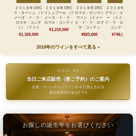
２０１８年 DRC
２０１８年 DRC
２０１８年 DRC
２０１８年 DRC
ラ・ターシュ （ド
リシュブール （ド
ロマネ・サンヴィ
グラン・エシェゾ
メーヌ・ド・ラ・
メーヌ・ド・ラ・
ヴァン （ドメー
ー （ドメーヌ・
ロマネ・コンテ
ロマネ・コンティ
ヌ・ド・ラ・ロマ
ド・ラ・ロマネ・
ィ）（ファイ
ネ・コンティ
コンティ）
¥1,210,000
¥1,320,000
¥825,000
¥748,000
2018年のワインをすべて見る »
VISIT US
当日ご来店販売（要ご予約）のご案内
古酒・ヴィンテージワインを今日買えるお店
東京都港区白金台2-7-1
お探しの誕生年をお選びください