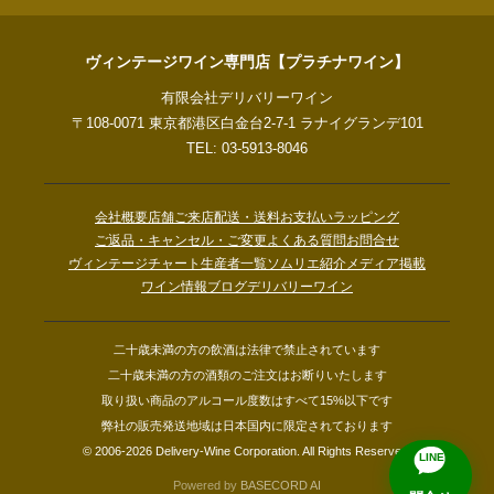
ヴィンテージワイン専門店【プラチナワイン】
有限会社デリバリーワイン
〒108-0071 東京都港区白金台2-7-1 ラナイグランデ101
TEL: 03-5913-8046
会社概要
店舗ご来店
配送・送料
お支払い
ラッピング
ご返品・キャンセル・ご変更
よくある質問
お問合せ
ヴィンテージチャート
生産者一覧
ソムリエ紹介
メディア掲載
ワイン情報ブログ
デリバリーワイン
二十歳未満の方の飲酒は法律で禁止されています
二十歳未満の方の酒類のご注文はお断りいたします
取り扱い商品のアルコール度数はすべて15%以下です
弊社の販売発送地域は日本国内に限定されております
© 2006-2026 Delivery-Wine Corporation. All Rights Reserved.
LINE
Powered by
BASECORD AI