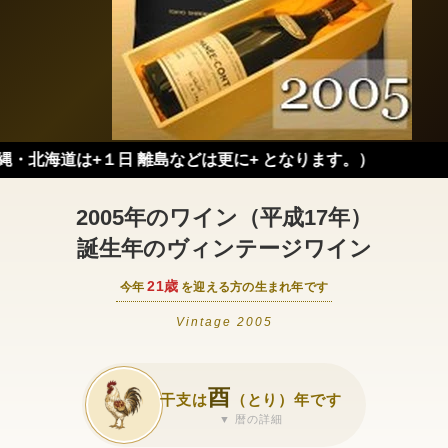
は+１日 離島などは更に+ となります。）
2005年のワイン（平成17年）
誕生年のヴィンテージワイン
21歳
今年
を迎える方の生まれ年です
Vintage 2005
酉
干支は
（とり）年です
▼ 暦の詳細