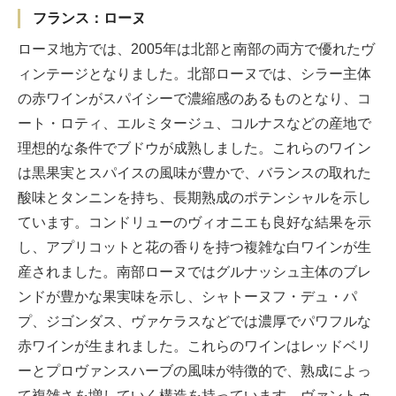
フランス：ローヌ
ローヌ地方では、2005年は北部と南部の両方で優れたヴ
ィンテージとなりました。北部ローヌでは、シラー主体
の赤ワインがスパイシーで濃縮感のあるものとなり、コ
ート・ロティ、エルミタージュ、コルナスなどの産地で
理想的な条件でブドウが成熟しました。これらのワイン
は黒果実とスパイスの風味が豊かで、バランスの取れた
酸味とタンニンを持ち、長期熟成のポテンシャルを示し
ています。コンドリューのヴィオニエも良好な結果を示
し、アプリコットと花の香りを持つ複雑な白ワインが生
産されました。南部ローヌではグルナッシュ主体のブレ
ンドが豊かな果実味を示し、シャトーヌフ・デュ・パ
プ、ジゴンダス、ヴァケラスなどでは濃厚でパワフルな
赤ワインが生まれました。これらのワインはレッドベリ
ーとプロヴァンスハーブの風味が特徴的で、熟成によっ
て複雑さを増していく構造を持っています。ヴァントゥ