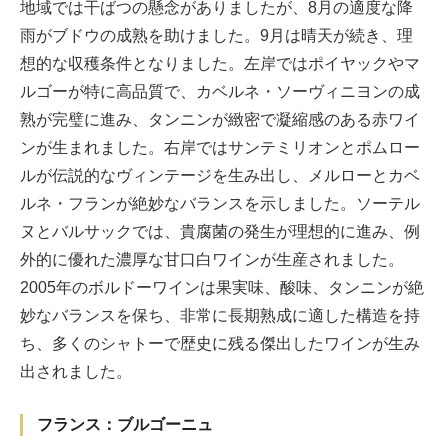
地域では干ばつの懸念がありましたが、8月の適度な降
雨がブドウの成熟を助けました。9月は晴天が続き、理
想的な収穫条件となりました。左岸ではポイヤックやマ
ルゴーが特に高品質で、カベルネ・ソーヴィニヨンの成
熟が完璧に進み、タンニンが緻密で凝縮感のある赤ワイ
ンが生まれました。右岸ではサンテミリオンとポムロー
ルが伝説的なヴィンテージを生み出し、メルローとカベ
ルネ・フランが絶妙なバランスを示しました。ソーテル
ヌとバルサックでは、貴腐菌の発生が理想的に進み、例
外的に優れた濃厚な甘口白ワインが生産されました。
2005年のボルドーワインは果実味、酸味、タンニンが絶
妙なバランスを保ち、非常に長期熟成に適した構造を持
ち、多くのシャトーで歴史に残る傑出したワインが生み
出されました。
フランス：ブルゴーニュ