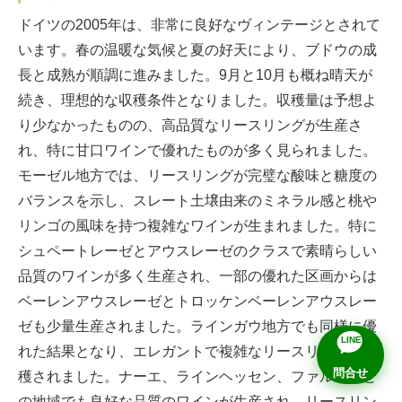
ドイツの2005年は、非常に良好なヴィンテージとされて
います。春の温暖な気候と夏の好天により、ブドウの成
長と成熟が順調に進みました。9月と10月も概ね晴天が
続き、理想的な収穫条件となりました。収穫量は予想よ
り少なかったものの、高品質なリースリングが生産さ
れ、特に甘口ワインで優れたものが多く見られました。
モーゼル地方では、リースリングが完璧な酸味と糖度の
バランスを示し、スレート土壌由来のミネラル感と桃や
リンゴの風味を持つ複雑なワインが生まれました。特に
シュペートレーゼとアウスレーゼのクラスで素晴らしい
品質のワインが多く生産され、一部の優れた区画からは
ベーレンアウスレーゼとトロッケンベーレンアウスレー
ゼも少量生産されました。ラインガウ地方でも同様に優
LINE
れた結果となり、エレガントで複雑なリースリングが収
問合せ
穫されました。ナーエ、ラインヘッセン、ファルツなど
の地域でも良好な品質のワインが生産され、リースリン