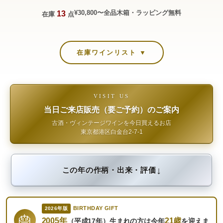
¥30,800〜
全品木箱・ラッピング無料
13
在庫
点
在庫ワインリスト ▼
VISIT US
当日ご来店販売（要ご予約）のご案内
古酒・ヴィンテージワインを今日買えるお店
東京都港区白金台2-7-1
↓
この年の作柄・出来・評価
BIRTHDAY GIFT
2026年版
🎂
2005年
21歳
（平成17年）生まれの方は今年
を迎えま