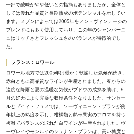
一部で酸味がやや低いとの指摘もありましたが、全体と
しては優れた品質と長期熟成のポテンシャルを示してい
ます。メゾンによっては2005年をノン・ヴィンテージの
ブレンドにも多く使用しており、この年のシャンパーニ
ュはリッチさとフレッシュさのバランスが特徴的でし
た。
フランス：ロワール
ロワール地方では2005年は暖かく乾燥した気候が続き、
赤白ともに高品質なワインが生産されました。春からの
適度な降雨と夏の温暖な気候がブドウの成熟を助け、9
月の好天により完璧な収穫条件となりました。サンセー
ルとプイィ・フュメでは、ソーヴィニヨン・ブランが例
年以上の熟度を示し、柑橘類と熱帯果実のアロマを持つ
複雑でバランスの取れた白ワインが生産されました。ヴ
ーヴレイやモンルイのシュナン・ブランは、高い糖度と