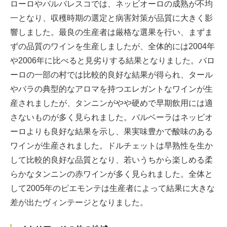
ローロやバルバレスコでは、ネッビオーロの成熟が不均
一となり、収穫時期の選定と病害対策が品質に大きく影
響しました。最良の生産者は厳格な選果を行い、まずま
ずの品質のワインを生産しましたが、全体的には2004年
や2006年に比べると見劣りする結果となりました。バロ
ーロの一部の村では比較的良好な結果が得られ、タール
やバラの典型的なアロマを持つエレガントなワインが生
産されましたが、タンニンがやや硬めで早期飲用には適
さないものが多く見られました。バルベーラはネッビオ
ーロよりも良好な結果を示し、果実味豊かで酸味のある
ワインが生産されました。ドルチェットは早熟性を生か
して比較的良好な品質となり、若いうちから楽しめる柔
らかなタンニンの赤ワインが多く見られました。全体と
して2005年のピエモンテは生産者によって結果に大きな
差が出たヴィンテージとなりました。