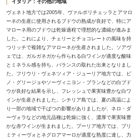
イタリア：その他の地域
ヴェネト地方では2005年、ヴァルポリチェッラとアマロ
ーネの生産に使用されるブドウの熟成が良好で、特にア
マローネ用のブドウは乾燥過程で理想的な濃縮が進みま
した。これにより、チェリーとチョコレートの風味を持
つリッチで複雑なアマローネが生産されました。ソアヴ
ェでは、ガルガネガから作られる白ワインが適度な酸味
とミネラル感を持ち、バランスの取れた出来となりまし
た。フリウリ・ヴェネツィア・ジューリア地方では、ピ
ノ・グリージョやソーヴィニヨン・ブランなどの白ブド
ウが良好な結果を示し、フレッシュで果実味豊かな白ワ
インが生産されました。シチリア島では、夏の高温によ
り一部の地域で干ばつの影響がありましたが、ネロ・ダ
ーヴォラなどの地元品種は乾燥に強く、濃厚で果実味豊
かな赤ワインが生まれました。プーリア地方では、プリ
ミティーヴォとネグロアマーロが適度な熟度に達し、力