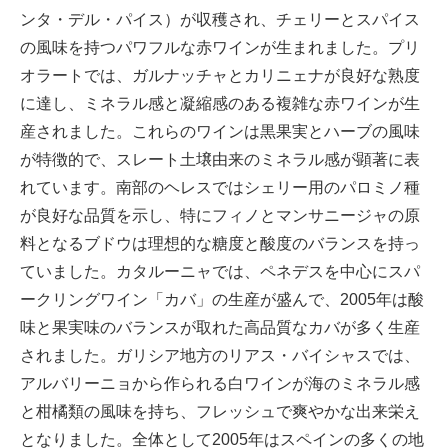
ンタ・デル・パイス）が収穫され、チェリーとスパイス
の風味を持つパワフルな赤ワインが生まれました。プリ
オラートでは、ガルナッチャとカリニェナが良好な熟度
に達し、ミネラル感と凝縮感のある複雑な赤ワインが生
産されました。これらのワインは黒果実とハーブの風味
が特徴的で、スレート土壌由来のミネラル感が顕著に表
れています。南部のヘレスではシェリー用のパロミノ種
が良好な品質を示し、特にフィノとマンサニージャの原
料となるブドウは理想的な糖度と酸度のバランスを持っ
ていました。カタルーニャでは、ペネデスを中心にスパ
ークリングワイン「カバ」の生産が盛んで、2005年は酸
味と果実味のバランスが取れた高品質なカバが多く生産
されました。ガリシア地方のリアス・バイシャスでは、
アルバリーニョから作られる白ワインが海のミネラル感
と柑橘類の風味を持ち、フレッシュで爽やかな出来栄え
となりました。全体として2005年はスペインの多くの地