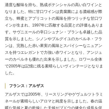
適度な酸味を持ち、熟成ポテンシャルの高い白ワインと
なりました。特に甘口ワインは貴腐菌による濃縮感が際
立ち、蜂蜜とアプリコットの風味を持つリッチな甘口ワ
インが生まれ、1997年に匹敵する品質との評価もありま
す。サヴニエールの辛口シュナン・ブランも卓越した品
質を示しました。シノンやブルグイユのカベルネ・フラ
ンは、完熟した赤い果実の風味とスパイシーなニュアン
スを持つエレガントで力強い赤ワインとなり、アンジュ
ーのカベルネも優れた出来を示しました。ロワール全体
で2005年は記憶に残る素晴らしいヴィンテージとなりま
した。
フランス：アルザス
アルザスでは2005年、リースリングやゲヴュルツトラミ
ネールが素晴らしいアロマと純度を示しました。春の温
暖な気候と夏の乾燥した天候がブドウの健全な成長を促