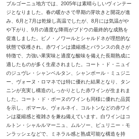
ブルゴーニュ地方では、2005年は素晴らしいヴィンテー
ジとなりました。春の暖かさで早期の芽吹きと開花が進
み、6月と7月は乾燥し高温でしたが、8月には気温がや
や下がり、9月の適度な降雨がブドウの最終的な成熟を
促進しました。ピノ・ノワールとシャルドネが理想的な
状態で収穫され、赤ワインは濃縮感とバランスの良さが
特徴で、力強い果実味と適度な酸味を備えた長期熟成に
適したものが多く生産されました。コート・ド・ニュイ
のジュヴレ・シャンベルタン、シャンボール・ミュジニ
ー、ヴォーヌ・ロマネでは特に優れた結果となり、タン
ニンが充実し構造のしっかりとした赤ワインが生まれま
した。コート・ド・ボーヌのワインも同様に優れた品質
を示し、ポマール、ヴォルネイ、コルトンなどの赤ワイ
ンは凝縮感と複雑さを兼ね備えています。白ワインはコ
ルトン・シャルルマーニュ、ムルソー、ピュリニー・モ
ンラッシェなどで、ミネラル感と熟成可能な構造を持