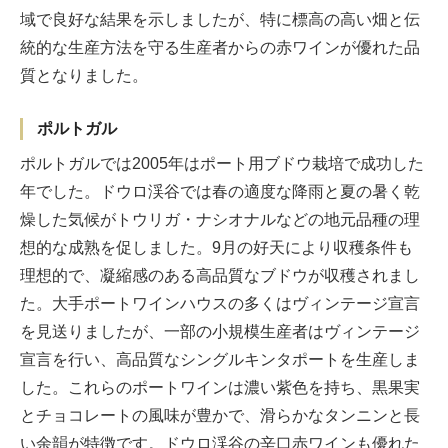
域で良好な結果を示しましたが、特に標高の高い畑と伝
統的な生産方法を守る生産者からの赤ワインが優れた品
質となりました。
ポルトガル
ポルトガルでは2005年はポート用ブドウ栽培で成功した
年でした。ドウロ渓谷では春の適度な降雨と夏の暑く乾
燥した気候がトウリガ・ナシオナルなどの地元品種の理
想的な成熟を促しました。9月の好天により収穫条件も
理想的で、凝縮感のある高品質なブドウが収穫されまし
た。大手ポートワインハウスの多くはヴィンテージ宣言
を見送りましたが、一部の小規模生産者はヴィンテージ
宣言を行い、高品質なシングルキンタポートを生産しま
した。これらのポートワインは濃い紫色を持ち、黒果実
とチョコレートの風味が豊かで、滑らかなタンニンと長
い余韻が特徴です。ドウロ渓谷の辛口赤ワインも優れた