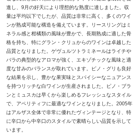
進し、9月の好天により理想的な熟度に達しました。収
量は平均以下でしたが、品質は非常に高く、多くのワイ
ンが熟成可能な構造を備えています。リースリングはミ
ネラル感と柑橘類の風味が豊かで、長期熟成に適した骨
格を持ち、特にグラン・クリュからのワインは卓越した
品質となりました。ゲヴュルツトラミネールはライチや
バラの典型的なアロマが強く、エキゾチックな風味と適
度な甘みのバランスが取れています。ピノ・グリも良好
な結果を示し、豊かな果実味とスパイシーなニュアンス
を持つリッチな白ワインが生産されました。ピノ・ブラ
ンとミュスカは早くから楽しめるフレッシュなスタイル
で、アペリティフに最適なワインとなりました。2005年
はアルザス全体で非常に優れたヴィンテージとなり、特
に辛口から中辛口のスタイルで素晴らしい品質を示して
います。