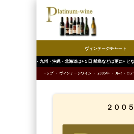
ヴィンテージチャート
九州・沖縄・北海道は+１日 離島などは更に+ となります。）
トップ
›
ヴィンテージワイン
›
2005年
›
ルイ・ロデ
２００５