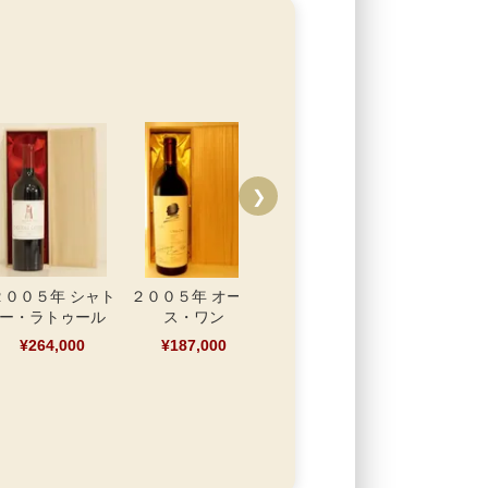
❯
２００５年 シャト
２００５年 オーパ
２００５年 オーパ
２００５年
ー・ラトゥール
ス・ワン
ス・ワン（画像でラ
ー・カロン
ベルの状況をご確認
ール マ
¥264,000
¥187,000
ください）
1500ml
るハ
¥187,000
¥184,