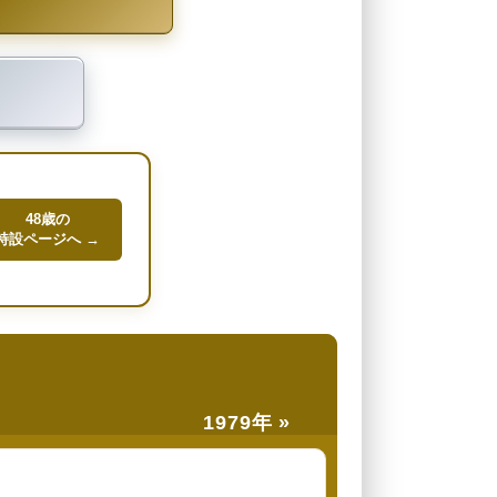
48歳の
特設ページへ →
1979年 »