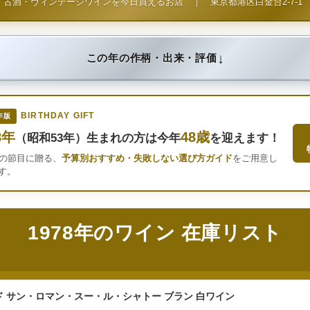
古酒・ヴィンテージワインを今日買えるお店
｜
東京都港区白金台2-7-1
↓
この年の作柄・出来・評価
BIRTHDAY GIFT
年版
8年
48歳
（昭和53年）生まれの方は今年
を迎えます！
年の節目に贈る、
予算別おすすめ・失敗しない選び方ガイド
をご用意し
す。
1978年のワイン 在庫リスト
 サン・ロマン・スー・ル・シャトー ブラン 白ワイン