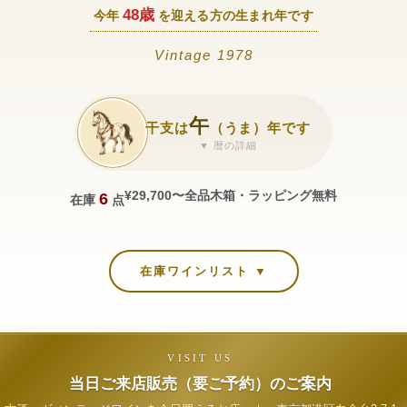
48歳
今年
を迎える方の生まれ年です
Vintage 1978
午
干支は
（うま）年です
▼ 暦の詳細
¥29,700〜
全品木箱・ラッピング無料
6
在庫
点
在庫ワインリスト ▼
VISIT US
当日ご来店販売（要ご予約）のご案内