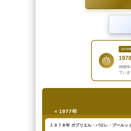
2026
197
🎂
48周
ていま
« 1977年
１９７８年 ガブリエル・バロレ・ブールッド