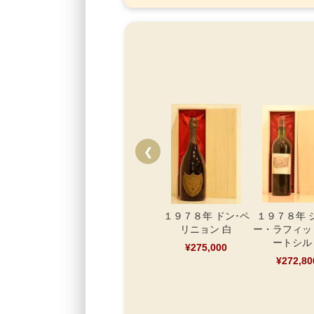
❮
１９７８年 ドン･ペ
１９７８年 
リニョン 白
ー・ラフィッ
ートシル
¥275,000
¥272,80