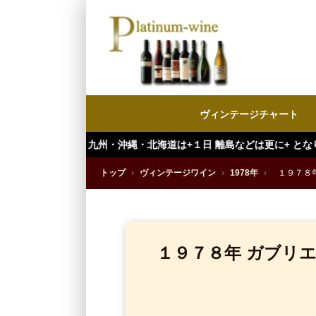
ヴィンテージチャート
州・沖縄・北海道は+１日 離島などは更に+ となります。）
トップ
›
ヴィンテージワイン
›
1978年
›
１９７８
１９７８年 ガブリ