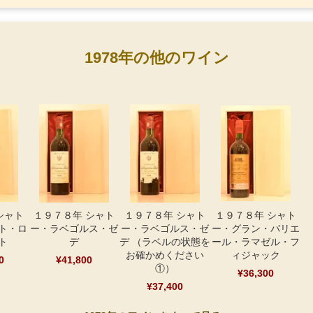
1978年の他のワイン
シャト
１９７８年 シャト
１９７８年 シャト
１９７８年 シャト
ト・ロ
ー・ラベゴルス・ゼ
ー・ラベゴルス・ゼ
ー・グラン・バリエ
ト
デ
デ （ラベルの状態を
ール・ラマゼル・フ
お確かめください
ィジャック
0
¥41,800
①）
¥36,300
¥37,400