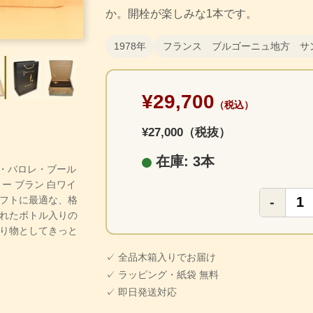
か。開栓が楽しみな1本です。
1978年
フランス ブルゴーニュ地方 サ
¥29,700
（税込）
¥27,000（税抜）
在庫: 3本
エル・バロレ・ブール
ー ブラン 白ワイ
フトに最適な、格
-
れたボトル入りの
り物としてきっと
✓ 全品木箱入りでお届け
✓ ラッピング・紙袋 無料
✓ 即日発送対応