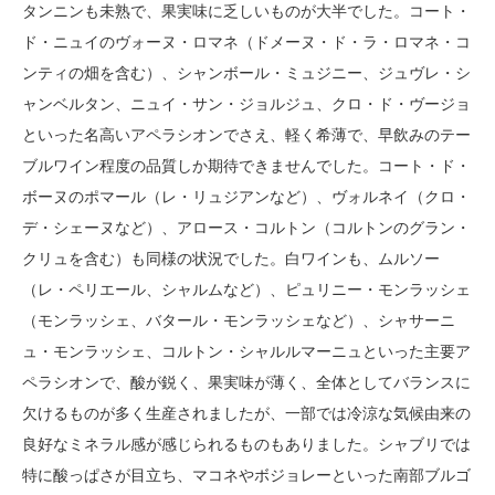
タンニンも未熟で、果実味に乏しいものが大半でした。コート・
ド・ニュイのヴォーヌ・ロマネ（ドメーヌ・ド・ラ・ロマネ・コ
ンティの畑を含む）、シャンボール・ミュジニー、ジュヴレ・シ
ャンベルタン、ニュイ・サン・ジョルジュ、クロ・ド・ヴージョ
といった名高いアペラシオンでさえ、軽く希薄で、早飲みのテー
ブルワイン程度の品質しか期待できませんでした。コート・ド・
ボーヌのポマール（レ・リュジアンなど）、ヴォルネイ（クロ・
デ・シェーヌなど）、アロース・コルトン（コルトンのグラン・
クリュを含む）も同様の状況でした。白ワインも、ムルソー
（レ・ペリエール、シャルムなど）、ピュリニー・モンラッシェ
（モンラッシェ、バタール・モンラッシェなど）、シャサーニ
ュ・モンラッシェ、コルトン・シャルルマーニュといった主要ア
ペラシオンで、酸が鋭く、果実味が薄く、全体としてバランスに
欠けるものが多く生産されましたが、一部では冷涼な気候由来の
良好なミネラル感が感じられるものもありました。シャブリでは
特に酸っぱさが目立ち、マコネやボジョレーといった南部ブルゴ