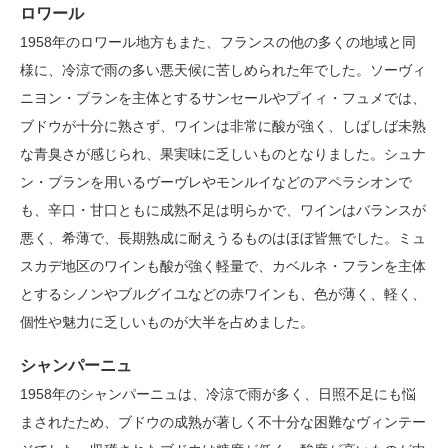
ロワール
1958年のロワール地方もまた、フランスの他の多くの地域と同
様に、冷涼で雨の多い悪天候に苦しめられた年でした。ソーヴィ
ニヨン・ブランを主体とするサンセールやプイィ・フュメでは、
ブドウが十分に熟さず、ワインは非常に酸が強く、しばしば未熟
な青臭さが感じられ、果実味に乏しいものとなりました。シュナ
ン・ブランを用いるヴーヴレやモンルイなどのアペラシオンで
も、辛口・甘口ともに成熟不足は明らかで、ワインはバランスが
悪く、希薄で、長期熟成に耐えうるものはほぼ皆無でした。ミュ
スカデ地区のワインも酸が強く軽量で、カベルネ・フランを主体
とするシノンやブルグイユなどの赤ワインも、色が薄く、軽く、
個性や魅力に乏しいものが大半を占めました。
シャンパーニュ
1958年のシャンパーニュは、冷涼で雨が多く、日照不足にも悩
まされたため、ブドウの成熟が著しく不十分な困難なヴィンテー