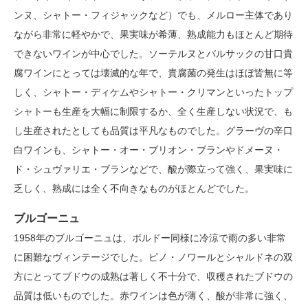
ンヌ、シャトー・フィジャックなど）でも、メルロー主体であり
ながら非常に軽やかで、果実味が希薄、熟成能力もほとんど期待
できないワインが中心でした。ソーテルヌとバルサックの甘口貴
腐ワインにとっては壊滅的な年で、貴腐菌の発生はほぼ皆無に等
しく、シャトー・ディケムやシャトー・クリマンといったトップ
シャトーも生産を大幅に制限するか、全く生産しない状況で、も
し生産されたとしても品質は平凡なものでした。グラーヴの辛口
白ワインも、シャトー・オー・ブリオン・ブランやドメーヌ・
ド・シュヴァリエ・ブランなどで、酸が際立って強く、果実味に
乏しく、熟成には全く不向きなものがほとんどでした。
ブルゴーニュ
1958年のブルゴーニュは、ボルドー同様に冷涼で雨の多い非常
に困難なヴィンテージでした。ピノ・ノワールとシャルドネの双
方にとってブドウの成熟は著しく不十分で、収穫されたブドウの
品質は低いものでした。赤ワインは色が薄く、酸が非常に強く、