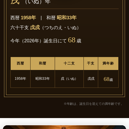
戌
（いぬ）年
1958年
昭和33年
西暦
| 和暦
戊戌
六十干支
（つちのえ・いぬ）
68
今年（2026年）誕生日にて
歳
西暦
和暦
十二支
干支
満年齢
68
1958年
昭和33年
戌（いぬ）
戊戌
歳
※年齢は、誕生日を迎えての満年齢です。