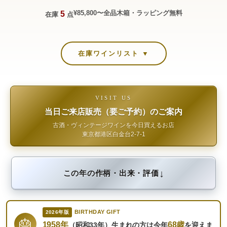
¥85,800〜
全品木箱・ラッピング無料
5
在庫
点
在庫ワインリスト ▼
VISIT US
当日ご来店販売（要ご予約）のご案内
古酒・ヴィンテージワインを今日買えるお店
東京都港区白金台2-7-1
↓
この年の作柄・出来・評価
BIRTHDAY GIFT
2026年版
🎂
1958年
68歳
（昭和33年）生まれの方は今年
を迎えま