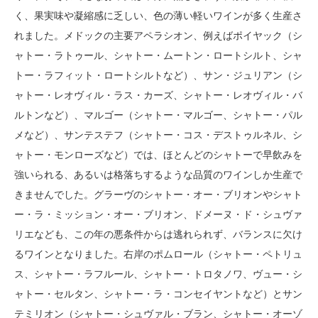
く、果実味や凝縮感に乏しい、色の薄い軽いワインが多く生産さ
れました。メドックの主要アペラシオン、例えばポイヤック（シ
ャトー・ラトゥール、シャトー・ムートン・ロートシルト、シャ
トー・ラフィット・ロートシルトなど）、サン・ジュリアン（シ
ャトー・レオヴィル・ラス・カーズ、シャトー・レオヴィル・バ
ルトンなど）、マルゴー（シャトー・マルゴー、シャトー・パル
メなど）、サンテステフ（シャトー・コス・デストゥルネル、シ
ャトー・モンローズなど）では、ほとんどのシャトーで早飲みを
強いられる、あるいは格落ちするような品質のワインしか生産で
きませんでした。グラーヴのシャトー・オー・ブリオンやシャト
ー・ラ・ミッション・オー・ブリオン、ドメーヌ・ド・シュヴァ
リエなども、この年の悪条件からは逃れられず、バランスに欠け
るワインとなりました。右岸のポムロール（シャトー・ペトリュ
ス、シャトー・ラフルール、シャトー・トロタノワ、ヴュー・シ
ャトー・セルタン、シャトー・ラ・コンセイヤントなど）とサン
テミリオン（シャトー・シュヴァル・ブラン、シャトー・オーゾ