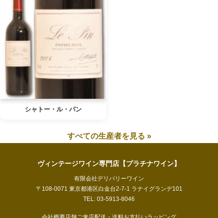
シャトー・ル・パン
すべての生産者を見る »
ヴィンテージワイン専門店【プラチナワイン】
有限会社デリバリーワイン
〒108-0071 東京都港区白金台2-7-1 ラナイグランデ101
TEL: 03-5913-8046
会社概要
店舗ご来店
配送・送料
お支払い
ラッピング