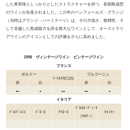
した果実味としっかりとしたストラクチャーを持つ、長期熟成型
のワインが生産されました。この年のペンフォールズ・グランジ
（当時はグランジ・ハーミテージ）は、その力強さ、複雑性、そ
して卓越した熟成能力を誇る偉大なワインとして、オーストラリ
アワインのアイコンとしての評価をさらに高めました。
1958 ヴィンテージワイン ビンテージワイン
フランス
ボルドー
ブルゴーニュ
ｿｰﾃﾙﾇ甘口白
赤
白
赤
白
●●
●
●●
●●
●
イタリア
ﾌﾞﾙﾈﾛ･ﾃﾞｨ･ﾓ
ﾊﾞﾙﾊﾞﾚｽｺ
ﾊﾞﾛｰﾛ
ｱﾏﾛｰﾈ
ｷｬﾝﾃｨ
ﾝﾀﾙﾁｰﾉ