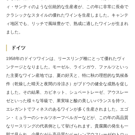
ィ・サンティのような伝統的な生産者が、この年に非常に長命で
クラシックなスタイルの優れたワインを生産しました。キャンテ
ィ地区でも、リッチで風味豊かで、熟成に適したワインが生まれ
ました。
ドイツ
1958年のドイツワインは、リースリング種にとって優れたヴィ
ンテージとなりました。モーゼル、ラインガウ、ファルツといっ
た主要なワイン産地では、夏の好天と、特に秋の理想的な気候条
件（乾燥した晴天と夜間の冷涼さ）がブドウの健全な成熟を促し
ました。その結果、カビネット、シュペートレーゼ、アウスレー
ゼといった様々な等級で、果実味と酸の美しいバランスを持つ、
エレガントでフィネスのあるワインが多く生産されました。エゴ
ン・ミュラーのシャルツホーフベルガーなどが、この年の高品質
なリースリングの代表例として挙げられます。貴腐菌の発生も一
部で見られ、少量ながら高品質なベーレンアウスレーゼやトロッ