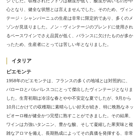
ジでした。収穫されたブドウは糖度が低く、酸度が高いものが中
心となり、健全な状態とは言えませんでした。そのため、ヴィン
テージ・シャンパーニュの生産は非常に限定的であり、多くのメ
ゾンが見送りました。ノン・ヴィンテージのブレンドに使用され
るベースワインでさえ品質が低く、バランスに欠けたものが多か
ったため、生産者にとっては苦しい年となりました。
イタリア
ピエモンテ
1958年のピエモンテは、フランスの多くの地域とは対照的に、
バローロとバルバレスコにとって傑出したヴィンテージとなりま
した。生育初期は冷涼な春とやや不安定な夏でしたが、9月から
10月にかけての収穫期に素晴らしい好天が続き、特に晩熟なネッ
ビオーロ種が健全かつ完璧に熟すことができました。その結果、
ワインは力強いタンニン、豊かな酸、そして凝縮した果実味と複
雑なアロマを備え、長期熟成によってその真価を発揮する、非常