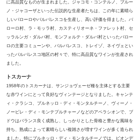
に高品質なものが生まれました。ジャコモ・コンテルノ、ブルー
ノ・ジャコーザといった伝説的な生産者たちは、この年に素晴ら
しいバローロやバルバレスコを生産し、高い評価を得ました。バ
ローロ村、ラ・モッラ村、カスティリオーネ・ファレット村、セ
ッラルンガ・ダルバ村、モンフォルテ・ダルバ村といったバロー
ロの主要コミューンや、バルバレスコ、トレイゾ、ネイヴェとい
ったバルバレスコ地区の村々で、特に高品質なワインが生産され
ました。
トスカーナ
1958年のトスカーナは、サンジョヴェーゼ種を主体とする主要
な赤ワインにとって良好なヴィンテージとなりました。キャンテ
ィ・クラシコ、ブルネッロ・ディ・モンタルチーノ、ヴィーノ・
ノービレ・ディ・モンテプルチャーノなどのアペラシオンで、ブ
ドウはバランス良く成熟し、しっかりとした骨格と豊かな風味を
持ち、熟成によって素晴らしい複雑さが増すワインが多く造られ
ました。特にブルネッロ・ディ・モンタルチーノでは、ビオンデ