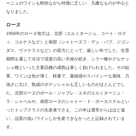
ーニュのワインも軽快ながら特徴に乏しい、凡庸なものが中心と
なりました。
ローヌ
1958年のローヌ地方は、北部（エルミタージュ、コート・ロテ
ィ、コルナスなど）と南部（シャトーヌフ・デュ・パプ、ジゴン
ダス、ヴァケラスなど）の双方にとって、厳しい年でした。生育
期間を通じて冷涼で湿度の高い天候が続き、シラー種やグルナッ
シュ種といった主要品種の成熟は著しく妨げられました。その結
果、ワインは色が薄く、軽量で、凝縮感やスパイシーな風味、力
強さに欠け、熟成のポテンシャルも乏しいものがほとんどでし
た。北部ローヌのポール・ジャブレ・エネのエルミタージュ・
ラ・シャペルや、南部ローヌのシャトー・ド・ボーカステルとい
ったトップクラスの生産者でさえ、この年は通常からはほど遠
い、品質の低いワインしか生産できなかったと記録されていま
す。