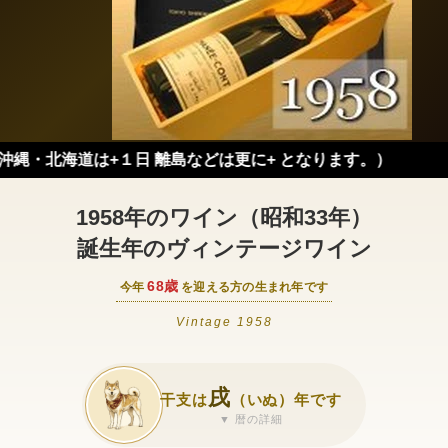
道は+１日 離島などは更に+ となります。）
1958年のワイン（昭和33年）
誕生年のヴィンテージワイン
68歳
今年
を迎える方の生まれ年です
Vintage 1958
戌
干支は
（いぬ）年です
▼ 暦の詳細