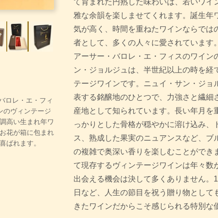
て育まれた円熟した味わいは、若いワイ
雅な余韻を楽しませてくれます。誕生年
気が高く、時間を重ねたワインならでは
者として、多くの人々に愛されています。
アーサー・バロレ・エ・フィスのワインの
ン・ジョルジュは、半世紀以上の時を経
テージワインです。ニュイ・サン・ジョ
表する銘醸地のひとつで、力強さと繊細
ー・バロレ・エ・フィ
産地として知られています。長い年月を
ンのヴィンテージ
調高い生まれ年ワ
っかりとした骨格が穏やかに溶け込み、
お花が箱に包まれ
ス、熟成した果実のニュアンスなど、ブ
喜ばれます。
の複雑で奥深い香りを楽しむことができま
て現存するヴィンテージワインは年々数
出会える機会は決して多くありません。1
日など、人生の節目を祝う贈り物として
きたワインだからこそ感じられる特別な