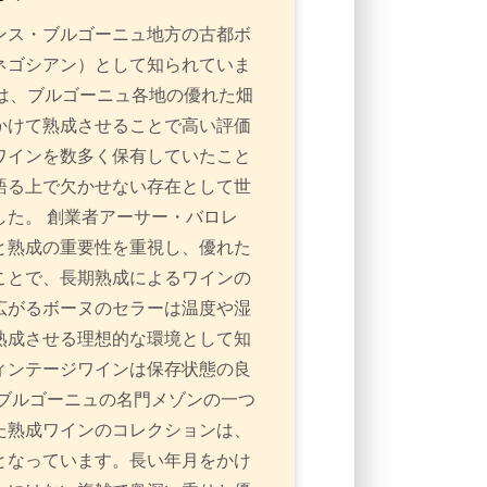
ンス・ブルゴーニュ地方の古都ボ
ネゴシアン）として知られていま
は、ブルゴーニュ各地の優れた畑
かけて熟成させることで高い評価
ワインを数多く保有していたこと
語る上で欠かせない存在として世
た。 創業者アーサー・バロレ
と熟成の重要性を重視し、優れた
ことで、長期熟成によるワインの
広がるボーヌのセラーは温度や湿
熟成させる理想的な環境として知
ィンテージワインは保存状態の良
ブルゴーニュの名門メゾンの一つ
た熟成ワインのコレクションは、
となっています。長い年月をかけ