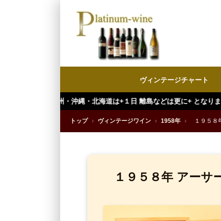
ヴィンテージチャート
九州・沖縄・北海道は+１日 離島などは更に+ となります。）
トップ
›
ヴィンテージワイン
›
1958年
›
１９５８
１９５８年 アーサ