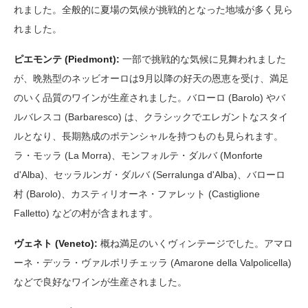
れました。全般的に夏場の気候が挑戦的となった地域が多く見ら
れました。
ピエモンテ (Piedmont):
一部で挑戦的な気候に見舞われました
が、晩熟型のネッビオーロは9月以降の好天の恩恵を受け、満足
のいく品質のワインが生産されました。バローロ (Barolo) やバ
ルバレスコ (Barbaresco) は、クラシックでエレガントなスタイ
ルとなり、長期熟成のポテンシャルを持つものも見られます。
ラ・モッラ (La Morra)、モンフォルテ・ダルバ (Monforte
d'Alba)、セッラルンガ・ダルバ (Serralunga d'Alba)、バローロ
村 (Barolo)、カスティリオーネ・ファレット (Castiglione
Falletto) などの村が含まれます。
ヴェネト (Veneto):
概ね満足のいくヴィンテージでした。アマロ
ーネ・デッラ・ヴァルポリチェッラ (Amarone della Valpolicella)
などで良好なワインが生産されました。