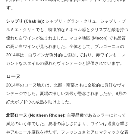
す。
シャブリ (Chablis):
シャブリ・グラン・クリュ、シャブリ・プ
ルミエ・クリュでも、特徴的なミネラル感とクリスプな酸を持つ
優れた白ワインが生まれました。マコネ地区 (Macon) でも品質
の高い白ワインが見られました。全体として、ブルゴーニュの
2014年は、白ワインが例外的に成功しており、赤ワインもエレ
ガントなスタイルの優れたヴィンテージと評価されています。
ローヌ
2014年のローヌ地方は、北部・南部ともに全般的に良好なヴィ
ンテージでした。夏場の涼しい気候が懸念されましたが、9月の
好天がブドウの成熟を助けました。
北部ローヌ (Northern Rhone):
主要品種であるシラーにとって
満足のいく年でした。夏場の涼しさにより、ワインは過度な重さ
やアルコール度数を持たず、フレッシュさとアロマティックな表