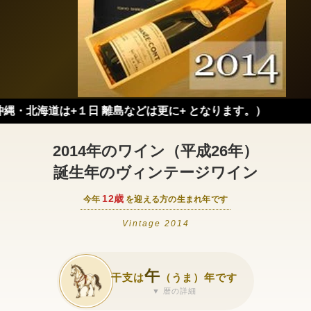
道は+１日 離島などは更に+ となります。）
2014年のワイン（平成26年）
誕生年のヴィンテージワイン
12歳
今年
を迎える方の生まれ年です
Vintage 2014
午
干支は
（うま）年です
▼ 暦の詳細