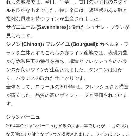
れらの地域では、辛口、半辛口、甘口のいずれのスタイ
ルも良好な出来でした。特に辛口は、緊張感のある酸と
複雑な風味を持つワインが生産されました。
サヴニエール (Savennieres):
優れたシュナン・ブランが
見られます。
シノン (Chinon) / ブルグイユ (Bourgueil):
カベルネ・フ
ランを主体とするこれらの赤ワイン産地では、表現力豊
かな赤系果実の特徴を持ち、構造とフレッシュさのバラ
ンスが良いワインが生産されました。タンニンは細か
く、バランスの取れた仕上がりです。
全体として、ロワールの2014年は、フレッシュさと構造
が両立した、品質の高いヴィンテージと評価されていま
す。
シャンパーニュ
2014年のシャンパーニュは変動の大きい年でしたが、9月の良好
な天候により健全なブドウが収穫されました。ワインはフレッシ