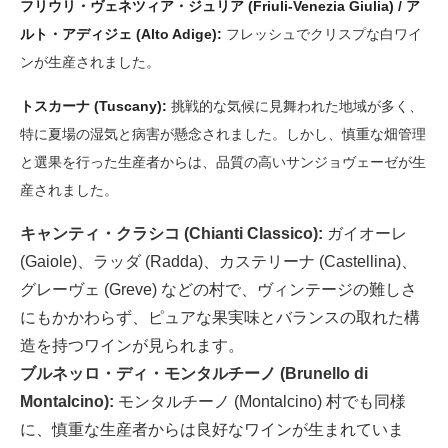
フリウリ・ヴェネツィア・ジュリア (Friuli-Venezia Giulia) / ア
ルト・アディジェ (Alto Adige):
フレッシュでクリスプな白ワイ
ンが生産されました。
トスカーナ (Tuscany):
挑戦的な気候に見舞われた地域が多く、
特に夏場の湿気と病害が懸念されました。しかし、慎重な畑管理
と選果を行った生産者からは、品質の高いサンジョヴェーゼが生
産されました。
キャンティ・クラシコ (Chianti Classico):
ガイオーレ
(Gaiole)、ラッダ (Radda)、カステリーナ (Castellina)、
グレーヴェ (Greve) などの村で、ヴィンテージの難しさ
にもかかわらず、ピュアな果実味とバランスの取れた構
造を持つワインが見られます。
ブルネッロ・ディ・モンタルチーノ (Brunello di
Montalcino):
モンタルチーノ (Montalcino) 村でも同様
に、慎重な生産者からは良好なワインが生まれていま