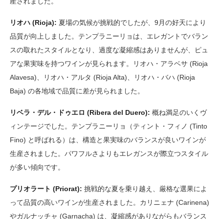
産されました。
リオハ (Rioja):
夏場の気候が挑戦的でしたが、9月の好天により
品質が向上しました。テンプラニーリョは、エレガントでバラン
スの取れたスタイルとなり、過度な凝縮感はありませんが、ピュ
アな果実味を持つワインが見られます。リオハ・アラベサ (Rioja
Alavesa)、リオハ・アルタ (Rioja Alta)、リオハ・バハ (Rioja
Baja) の各地域で品質に差が見られました。
リベラ・デル・ドゥエロ (Ribera del Duero):
概ね満足のいくヴ
ィンテージでした。テンプラニーリョ（ティント・フィノ (Tinto
Fino) と呼ばれる）は、構造と果実味のバランスが良いワインが
生産されました。パワフルさよりもエレガンスが際立つスタイル
が多い傾向です。
プリオラート (Priorat):
挑戦的な夏を乗り越え、厳格な選果によ
って品質の高いワインが生産されました。カリニェナ (Carinena)
やガルナッチャ (Garnacha) は、凝縮感がありながらもバランス