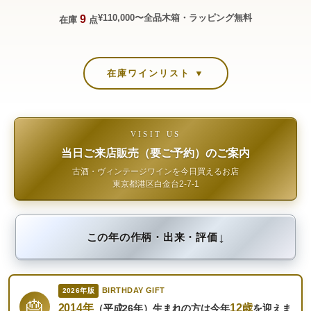
¥110,000〜
全品木箱・ラッピング無料
9
在庫
点
在庫ワインリスト ▼
VISIT US
当日ご来店販売（要ご予約）のご案内
古酒・ヴィンテージワインを今日買えるお店
東京都港区白金台2-7-1
↓
この年の作柄・出来・評価
BIRTHDAY GIFT
2026年版
🎂
2014年
12歳
（平成26年）生まれの方は今年
を迎えま