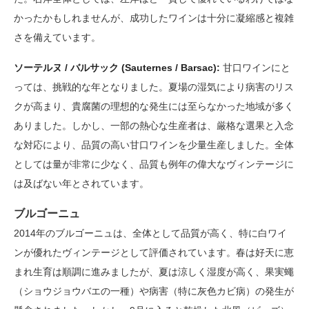
かったかもしれませんが、成功したワインは十分に凝縮感と複雑
さを備えています。
ソーテルヌ / バルサック (Sauternes / Barsac):
甘口ワインにと
っては、挑戦的な年となりました。夏場の湿気により病害のリス
クが高まり、貴腐菌の理想的な発生には至らなかった地域が多く
ありました。しかし、一部の熱心な生産者は、厳格な選果と入念
な対応により、品質の高い甘口ワインを少量生産しました。全体
としては量が非常に少なく、品質も例年の偉大なヴィンテージに
は及ばない年とされています。
ブルゴーニュ
2014年のブルゴーニュは、全体として品質が高く、特に白ワイ
ンが優れたヴィンテージとして評価されています。春は好天に恵
まれ生育は順調に進みましたが、夏は涼しく湿度が高く、果実蠅
（ショウジョウバエの一種）や病害（特に灰色カビ病）の発生が