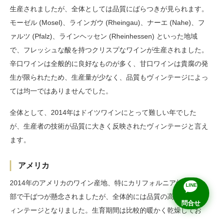
生産されましたが、全体としては品質にばらつきが見られます。
モーゼル (Mosel)、ラインガウ (Rheingau)、ナーエ (Nahe)、フ
ァルツ (Pfalz)、ラインヘッセン (Rheinhessen) といった地域
で、フレッシュな酸を持つクリスプなワインが生産されました。
辛口ワインは全般的に良好なものが多く、甘口ワインは貴腐の発
生が限られたため、生産量が少なく、品質もヴィンテージによっ
ては均一ではありませんでした。
全体として、2014年はドイツワインにとって難しい年でした
が、生産者の技術が品質に大きく反映されたヴィンテージと言え
ます。
アメリカ
2014年のアメリカのワイン産地、特にカリフォルニア州は、一
LINE
部で干ばつが懸念されましたが、全体的には品質の高い優れたヴ
問合せ
ィンテージとなりました。生育期間は比較的暖かく乾燥してお