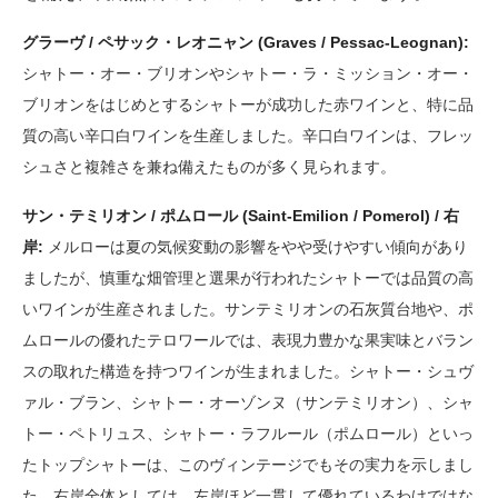
グラーヴ / ペサック・レオニャン (Graves / Pessac-Leognan):
シャトー・オー・ブリオンやシャトー・ラ・ミッション・オー・
ブリオンをはじめとするシャトーが成功した赤ワインと、特に品
質の高い辛口白ワインを生産しました。辛口白ワインは、フレッ
シュさと複雑さを兼ね備えたものが多く見られます。
サン・テミリオン / ポムロール (Saint-Emilion / Pomerol) / 右
岸:
メルローは夏の気候変動の影響をやや受けやすい傾向があり
ましたが、慎重な畑管理と選果が行われたシャトーでは品質の高
いワインが生産されました。サンテミリオンの石灰質台地や、ポ
ムロールの優れたテロワールでは、表現力豊かな果実味とバラン
スの取れた構造を持つワインが生まれました。シャトー・シュヴ
ァル・ブラン、シャトー・オーゾンヌ（サンテミリオン）、シャ
トー・ペトリュス、シャトー・ラフルール（ポムロール）といっ
たトップシャトーは、このヴィンテージでもその実力を示しまし
た。右岸全体としては、左岸ほど一貫して優れているわけではな