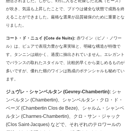
懸念されました。しかし、9月に入ると乾燥した北風（ビーズ）
が吹き、気温も上昇したことで、ブドウは健全な状態で成熟を終
えることができました。厳格な選果が品質確保のために重要とな
りました。
コート・ド・ニュイ (Cote de Nuits):
赤ワイン（ピノ・ノワー
ル）は、ピュアで表現力豊かな果実味と、明確な構造が特徴で
す。タンニンは細かく、過度に抽出されていません。エレガント
でバランスの取れたスタイルで、比較的早くから楽しめるものが
多いですが、優れた畑のワインは熟成のポテンシャルも秘めてい
ます。
ジュヴレ・シャンベルタン (Gevrey-Chambertin):
シャ
ンベルタン (Chambertin)、シャンベルタン・クロ・ド・
ベーズ (Chambertin Clos de Beze)、シャルム・シャンベ
ルタン (Charmes-Chambertin)、クロ・サン・ジャック
(Clos Saint-Jacques) などで、それぞれのテロワールの