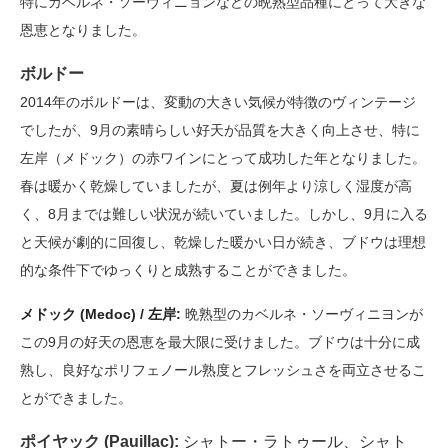
特にカベルネ・ソーヴィニョンなどの晩熟型品種にとって大きな
恩恵となりました。
ボルドー
2014年のボルドーは、変動の大きい気候が特徴のヴィンテージ
でしたが、9月の素晴らしい好天が品質を大きく向上させ、特に
左岸（メドック）の赤ワインにとって成功した年となりました。
春は暖かく乾燥していましたが、夏は例年より涼しく湿度が高
く、8月までは難しい状況が続いていました。しかし、9月に入る
と天候が劇的に回復し、乾燥した暖かい日が続き、ブドウは理想
的な条件下でゆっくりと成熟することができました。
メドック (Medoc) / 左岸:
晩熟型のカベルネ・ソーヴィニヨンが
この9月の好天の恩恵を最大限に受けました。ブドウは十分に成
熟し、良好なポリフェノール熟度とフレッシュさを両立させるこ
とができました。
ポイヤック (Pauillac):
シャトー・ラトゥール、シャト