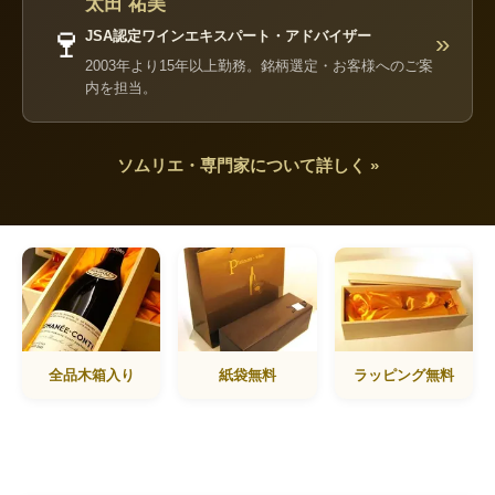
太田 祐美
🍷
JSA認定ワインエキスパート・アドバイザー
»
2003年より15年以上勤務。銘柄選定・お客様へのご案
内を担当。
ソムリエ・専門家について詳しく »
全品木箱入り
紙袋無料
ラッピング無料