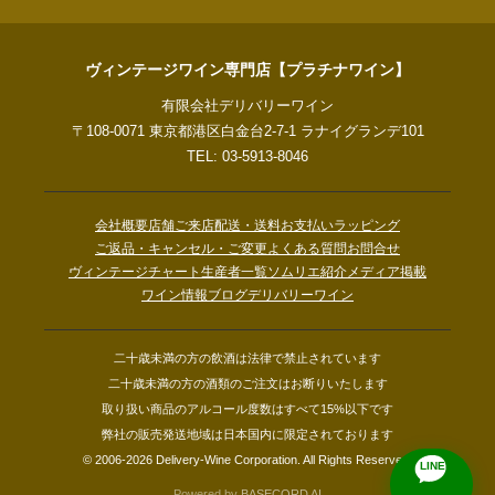
ヴィンテージワイン専門店【プラチナワイン】
有限会社デリバリーワイン
〒108-0071 東京都港区白金台2-7-1 ラナイグランデ101
TEL: 03-5913-8046
会社概要
店舗ご来店
配送・送料
お支払い
ラッピング
ご返品・キャンセル・ご変更
よくある質問
お問合せ
ヴィンテージチャート
生産者一覧
ソムリエ紹介
メディア掲載
ワイン情報ブログ
デリバリーワイン
二十歳未満の方の飲酒は法律で禁止されています
二十歳未満の方の酒類のご注文はお断りいたします
取り扱い商品のアルコール度数はすべて15%以下です
弊社の販売発送地域は日本国内に限定されております
© 2006-2026 Delivery-Wine Corporation. All Rights Reserved.
LINE
Powered by
BASECORD AI