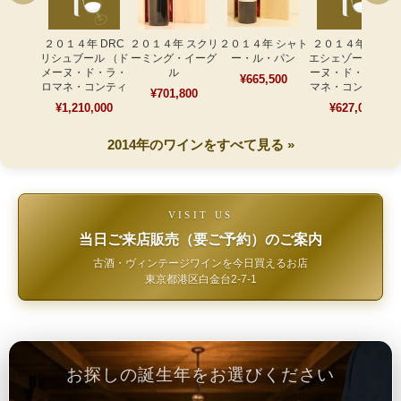
２０１４年 DRC
２０１４年 スクリ
２０１４年 シャト
２０１４年 DRC
リシュブール （ド
ーミング・イーグ
ー・ル・パン
エシェゾー （ドメ
メーヌ・ド・ラ・
ル
ーヌ・ド・ラ・ロ
¥665,500
ロマネ・コンティ
マネ・コンティ）
¥701,800
¥1,210,000
¥627,000
2014年のワインをすべて見る »
VISIT US
当日ご来店販売（要ご予約）のご案内
古酒・ヴィンテージワインを今日買えるお店
東京都港区白金台2-7-1
お探しの誕生年をお選びください