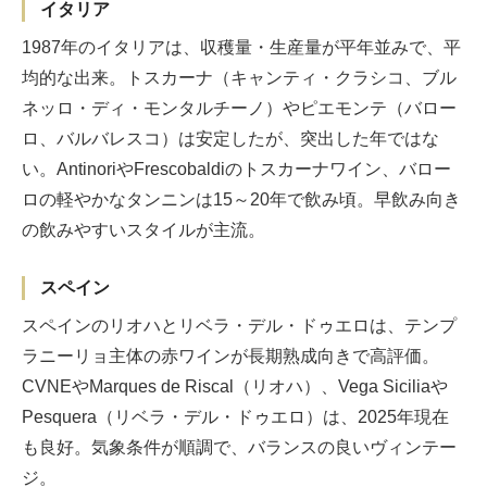
イタリア
1987年のイタリアは、収穫量・生産量が平年並みで、平
均的な出来。トスカーナ（キャンティ・クラシコ、ブル
ネッロ・ディ・モンタルチーノ）やピエモンテ（バロー
ロ、バルバレスコ）は安定したが、突出した年ではな
い。AntinoriやFrescobaldiのトスカーナワイン、バロー
ロの軽やかなタンニンは15～20年で飲み頃。早飲み向き
の飲みやすいスタイルが主流。
スペイン
スペインのリオハとリベラ・デル・ドゥエロは、テンプ
ラニーリョ主体の赤ワインが長期熟成向きで高評価。
CVNEやMarques de Riscal（リオハ）、Vega Siciliaや
Pesquera（リベラ・デル・ドゥエロ）は、2025年現在
も良好。気象条件が順調で、バランスの良いヴィンテー
ジ。