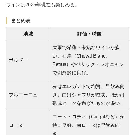
ワインは2025年現在も楽しめる。
まとめ表
地域
評価・特徴
大雨で希薄・未熟なワインが多
い。右岸（Cheval Blanc、
ボルドー
Petrus）やペサック・レオニャン
で例外的に良好。
赤はエレガントで均質、早飲み向
ブルゴーニュ
き。白はシャブリが成功、ほかは
熟成ピークを過ぎたものが多い。
コート・ロティ（Guigalなど）が
ローヌ
特に良好。南ローヌは早飲み向
き。