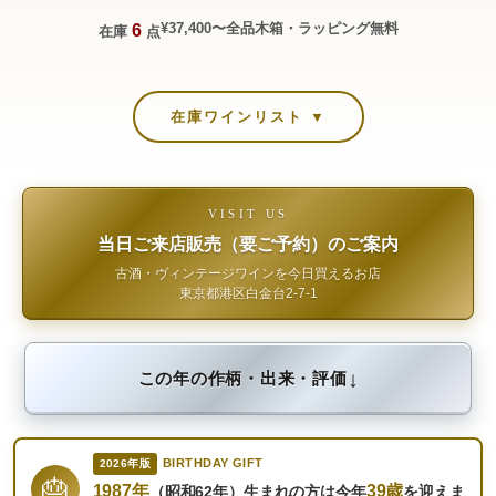
¥37,400〜
全品木箱・ラッピング無料
6
在庫
点
在庫ワインリスト ▼
VISIT US
当日ご来店販売（要ご予約）のご案内
古酒・ヴィンテージワインを今日買えるお店
東京都港区白金台2-7-1
↓
この年の作柄・出来・評価
BIRTHDAY GIFT
2026年版
🎂
1987年
39歳
（昭和62年）生まれの方は今年
を迎えま