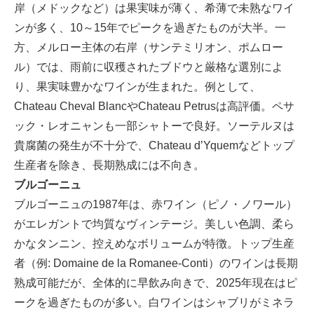
岸（メドックなど）は果実味が薄く、希薄で未熟なワイ
ンが多く、10～15年でピークを過ぎたものが大半。一
方、メルロー主体の右岸（サンテミリオン、ポムロー
ル）では、雨前に収穫されたブドウと厳格な選別によ
り、果実味豊かなワインが生まれた。例として、
Chateau Cheval BlancやChateau Petrusは高評価。ペサ
ック・レオニャンも一部シャトーで良好。ソーテルヌは
貴腐菌の発生が不十分で、Chateau d’Yquemなどトップ
生産者を除き、長期熟成には不向き。
ブルゴーニュ
ブルゴーニュの1987年は、赤ワイン（ピノ・ノワール）
がエレガントで均質なヴィンテージ。美しい色調、柔ら
かなタンニン、控えめなボリュームが特徴。トップ生産
者（例: Domaine de la Romanee-Conti）のワインは長期
熟成可能だが、全体的に早飲み向きで、2025年現在はピ
ークを過ぎたものが多い。白ワインはシャブリがミネラ