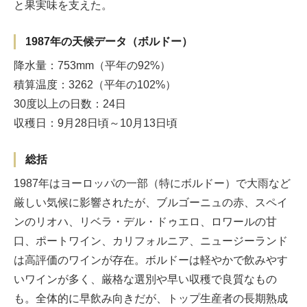
と果実味を支えた。
1987年の天候データ（ボルドー）
降水量：753mm（平年の92%）
積算温度：3262（平年の102%）
30度以上の日数：24日
収穫日：9月28日頃～10月13日頃
総括
1987年はヨーロッパの一部（特にボルドー）で大雨など
厳しい気候に影響されたが、ブルゴーニュの赤、スペイ
ンのリオハ、リベラ・デル・ドゥエロ、ロワールの甘
口、ポートワイン、カリフォルニア、ニュージーランド
は高評価のワインが存在。ボルドーは軽やかで飲みやす
いワインが多く、厳格な選別や早い収穫で良質なもの
も。全体的に早飲み向きだが、トップ生産者の長期熟成