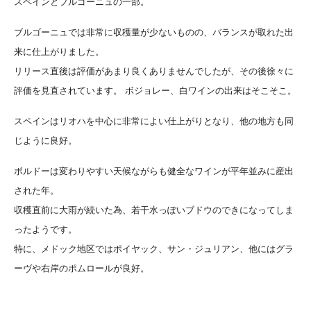
スペインとブルゴーニュの一部。
ブルゴーニュでは非常に収穫量が少ないものの、バランスが取れた出
来に仕上がりました。
リリース直後は評価があまり良くありませんでしたが、その後徐々に
評価を見直されています。 ボジョレー、白ワインの出来はそこそこ。
スペインはリオハを中心に非常によい仕上がりとなり、他の地方も同
じように良好。
ボルドーは変わりやすい天候ながらも健全なワインが平年並みに産出
された年。
収穫直前に大雨が続いた為、若干水っぽいブドウのできになってしま
ったようです。
特に、メドック地区ではポイヤック、サン・ジュリアン、他にはグラ
ーヴや右岸のポムロールが良好。