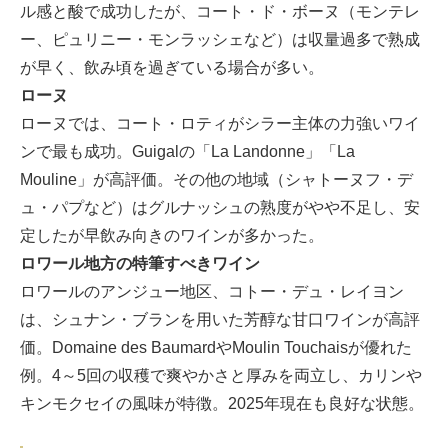
ル感と酸で成功したが、コート・ド・ボーヌ（モンテレ
ー、ピュリニー・モンラッシェなど）は収量過多で熟成
が早く、飲み頃を過ぎている場合が多い。
ローヌ
ローヌでは、コート・ロティがシラー主体の力強いワイ
ンで最も成功。Guigalの「La Landonne」「La
Mouline」が高評価。その他の地域（シャトーヌフ・デ
ュ・パプなど）はグルナッシュの熟度がやや不足し、安
定したが早飲み向きのワインが多かった。
ロワール地方の特筆すべきワイン
ロワールのアンジュー地区、コトー・デュ・レイヨン
は、シュナン・ブランを用いた芳醇な甘口ワインが高評
価。Domaine des BaumardやMoulin Touchaisが優れた
例。4～5回の収穫で爽やかさと厚みを両立し、カリンや
キンモクセイの風味が特徴。2025年現在も良好な状態。