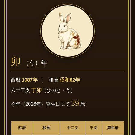
卯
（う）年
1987年
昭和62年
西暦
| 和暦
丁卯
六十干支
（ひのと・う）
39
今年（2026年）誕生日にて
歳
西暦
和暦
十二支
干支
満年齢