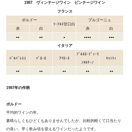
1987 ヴィンテージワイン ビンテージワイン
フランス
ボルドー
ブルゴーニュ
ｿｰﾃﾙﾇ甘口白
赤
白
赤
白
●●
●●
●
●●
●●
●●●
イタリア
ﾌﾞﾙﾈﾛ･ﾃﾞｨ･ﾓ
ﾊﾞﾙﾊﾞﾚｽｺ
ﾊﾞﾛｰﾛ
ｱﾏﾛｰﾈ
ｷｬﾝﾃｨ
ﾝﾀﾙﾁｰﾉ
●●
●●
●●
●●
●●
1987年の作柄
ボルドー
平均的ワインの年。
素晴らしくもひどくもありませんでしたが、比較的軽くて口当たり
の良い、早く飲み頃を迎えるワインだったようです。