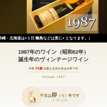
は+１日 離島などは更に+ となります。）
1987年のワイン（昭和62年）
誕生年のヴィンテージワイン
39歳
今年
を迎える方の生まれ年です
Vintage 1987
卯
干支は
（う）年です
▼ 暦の詳細