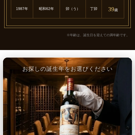
39
1987年
昭和62年
卯（う）
丁卯
歳
※年齢は、誕生日を迎えての満年齢です。
お探しの誕生年をお選びください