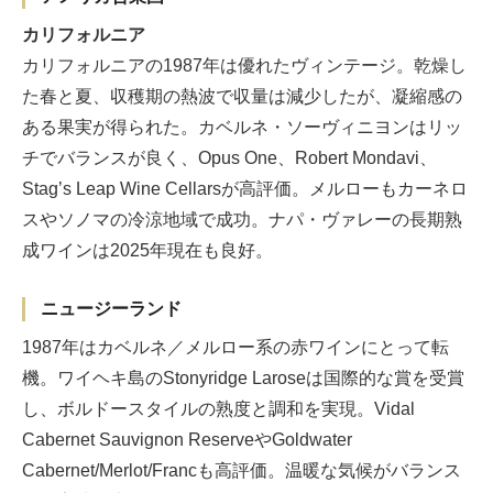
カリフォルニア
カリフォルニアの1987年は優れたヴィンテージ。乾燥し
た春と夏、収穫期の熱波で収量は減少したが、凝縮感の
ある果実が得られた。カベルネ・ソーヴィニヨンはリッ
チでバランスが良く、Opus One、Robert Mondavi、
Stag’s Leap Wine Cellarsが高評価。メルローもカーネロ
スやソノマの冷涼地域で成功。ナパ・ヴァレーの長期熟
成ワインは2025年現在も良好。
ニュージーランド
1987年はカベルネ／メルロー系の赤ワインにとって転
機。ワイヘキ島のStonyridge Laroseは国際的な賞を受賞
し、ボルドースタイルの熟度と調和を実現。Vidal
Cabernet Sauvignon ReserveやGoldwater
Cabernet/Merlot/Francも高評価。温暖な気候がバランス