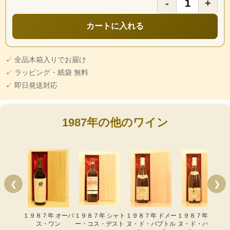
-
+
カートに入れる
✓ 全品木箱入りでお届け
✓ ラッピング・紙袋 無料
✓ 即日発送対応
1987年の他のワイン
❮
❯
１９８７年 オーパ
１９８７年 シャト
１９８７年 ドメー
１９８７年 ドメー
ス・ワン
ー・コス・デスト
ヌ・ド・バプトル
ヌ・ド・バプトル