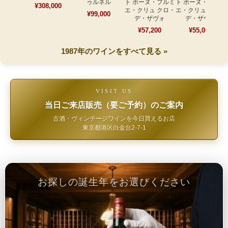
ゥルネル
ト ボーヌ・プルミ
ト ボーヌ・プルミ
¥308,000
エ・クリュ クロ・
エ・クリュ クロ・
¥99,000
デ・ザヴォ
デ・ザヴォ
¥57,200
¥55,000
1987年のワインをすべて見る »
VISIT US
当日ご来店販売（要ご予約）のご案内
古酒・ヴィンテージワインを今日買えるお店
東京都港区白金台2-7-1
お探しの誕生年をお選びください