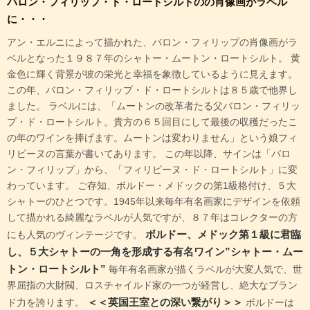
バロン・フィリップ・ド・ロートシルトのの肖像画がラベル
に・・・
アン・エルニによって描かれた、バロン・フィリップの肖像画がラ
ベルとなった１９８７年のシャトー・ムートン・ロートシルト。 黄
金色に輝く背景が彼の栄光と幸福を象徴しているように見えます。
この年、バロン・フィリップ・ド・ロートシルトは８５歳で他界し
ました。 ラベルには、「ムートンの改革者たる父バロン・フィリッ
プ・ド・ロートシルト。貴方の６５回目にして最後の収穫だったこ
の年のワインを捧げます。ムートンは変わりません」という娘フィ
リピーヌの言葉が書いてあります。 この年以降、サインは「バロ
ン・フィリップ」から、「フィリピーヌ・ド・ロートシルト」に変
わっています。 ご存知、ボルドー・メドックの第1級格付け、５大
シャトーのひとつです。1945年以来毎年有名画家にデザインを依頼
して描かれる綺麗なラベルが人気ですが、８７年はコレクターの方
ボルドー、メドック第１級に君臨
にも人気のヴィンテージです。
し、５大シャトーの一角を形成する有名ワイン”シャトー・ムー
トン・ロートシルト”
毎年有名画家が描くラベルが大変人気で、世
界屈指の大財閥、ロスチャイルド家の一つが経営し、絶大なブラン
＜＜英国王室との深い繋がり＞＞
ド力を誇ります。
ボルドーは