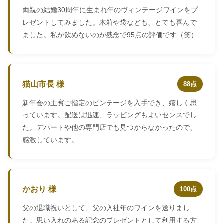
両親の結婚30周年に生まれ年のヴィンテージワインをプ
レゼントしてみました。木箱や袋なども、とても喜んで
ました。私が飲めないのが残念で95点の評価です（笑）
猫山市長 様
88点
新年会の主賓ご指定のビンテージを入手でき、嬉しく思
っています。配送は迅速、ラッピングもよいセンスでし
た。デパートや他の専門店でも見つからなかったので、
感激しています。
かおり 様
100点
父の退職祝いとして、父の入社年のワインを送りまし
た。思い入れのある記念のプレゼントとして利用する方