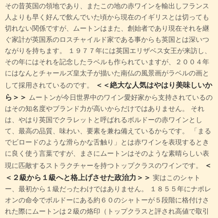
その昔英国の領地であり、またこの地の赤ワインを輸出しフランス
人よりも早く好んで飲んでいた頃から現在のイギリスとは切っても
切れない関係ですが、ムートンはまた、創始者であり現在それを継
ぐ家計が英国系のロスチャイルド家である事からも英国とは深いつ
ながりを持ちます。 １９７７年には英国エリザベス女王が来訪し、
その年にはそれを記念したラベルも作られていますが、２００４年
にはなんとチャールズ皇太子が描いた南仏の風景画がラベルの画と
＜＜絶大な人気はやはり美味しいか
して採用されているのです。
ら＞＞
ムートンが今日世界中のワイン愛好家から支持されているの
はその知名度やブランド力が高いからだけではありません。 それ
は、やはり英国でクラレットと呼ばれるボルドーの赤ワインとし
て、最高の品質、味わい、要素を兼ね備えているからです。 「まる
でビロードのような滑らかな舌触り」とは赤ワインを表現するとき
に良く使う言葉ですが、まさにムートンはそのような素晴らしい表
＜
現に匹敵するストラクチャーを持つトップクラスのワインです。
＜２級から１級へと格上げさせた政治力＞＞
実はこのシャト
ー、最初から１級だったわけではありません。 １８５５年にナポレ
オンの命令でボルドーにある約６０のシャトーが５段階に格付けさ
れた際にムートンは２級の烙印（トップクラスと評され高値で取引