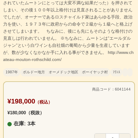
されていたムートンにとっては大変不満な結果だった）を押されて
しまい、その後１００年以上格付けは見直されることがありません
でしたが、オーナーであるロスチャイルド家はあらゆる手段、政治
力を使い、１９７３年に政府からの命令で２級から１級へと格上げ
させてしまいます。 ちなみに、後にも先にもそのような格付けの
見直しは行われていません。 ※ちなみに、ムートンは”
エールダル
ジャン”という白ワインも自社畑の葡萄から少量を生産しています
が、数が少なくなかなか手に入れる事ができません。 http://www.ch
ateau-mouton-rothschild.com/
1987年
ボルドー地方 オーメドック地区 ポーイヤック村
ﾌﾗﾝｽ
商品コード：6041144
¥198,000
（税込）
¥180,000（税抜）
在庫: 3本