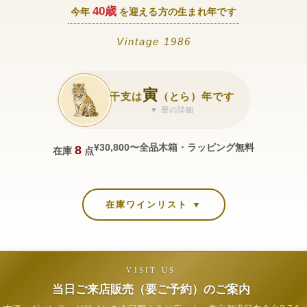
40歳
今年
を迎える方の生まれ年です
Vintage 1986
寅
干支は
（とら）年です
▼ 暦の詳細
¥30,800〜
全品木箱・ラッピング無料
8
在庫
点
在庫ワインリスト ▼
VISIT US
当日ご来店販売（要ご予約）のご案内