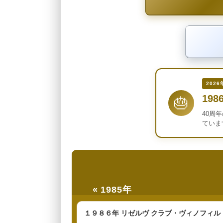
2026
198
🎂
40周
ていま
« 1985年
１９８６年 リゼルヴ クラブ・ヴィノフィル