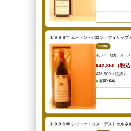
１９８６年 ムートン・バロン・フィリップ 
1986年
ボルドー地方 オーメ
¥42,350（税
¥38,500（税抜）
在庫: 0本
１９８６年 シャトー・コス・デストゥルネル