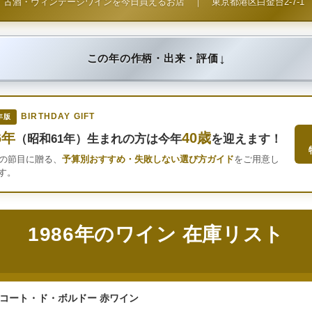
古酒・ヴィンテージワインを今日買えるお店
｜
東京都港区白金台2-7-1
↓
この年の作柄・出来・評価
BIRTHDAY GIFT
年版
6年
40歳
（昭和61年）生まれの方は今年
を迎えます！
年の節目に贈る、
予算別おすすめ・失敗しない選び方ガイド
をご用意し
す。
1986年のワイン 在庫リスト
 コート・ド・ボルドー 赤ワイン