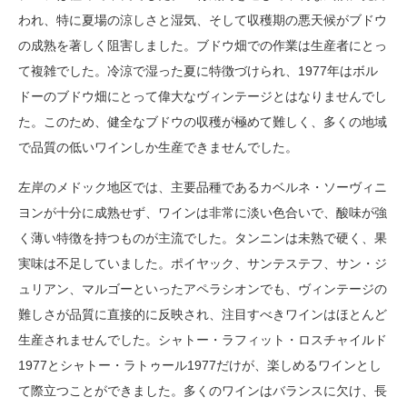
われ、特に夏場の涼しさと湿気、そして収穫期の悪天候がブドウ
の成熟を著しく阻害しました。ブドウ畑での作業は生産者にとっ
て複雑でした。冷涼で湿った夏に特徴づけられ、1977年はボル
ドーのブドウ畑にとって偉大なヴィンテージとはなりませんでし
た。このため、健全なブドウの収穫が極めて難しく、多くの地域
で品質の低いワインしか生産できませんでした。
左岸のメドック地区では、主要品種であるカベルネ・ソーヴィニ
ヨンが十分に成熟せず、ワインは非常に淡い色合いで、酸味が強
く薄い特徴を持つものが主流でした。タンニンは未熟で硬く、果
実味は不足していました。ポイヤック、サンテステフ、サン・ジ
ュリアン、マルゴーといったアペラシオンでも、ヴィンテージの
難しさが品質に直接的に反映され、注目すべきワインはほとんど
生産されませんでした。シャトー・ラフィット・ロスチャイルド
1977とシャトー・ラトゥール1977だけが、楽しめるワインとし
て際立つことができました。多くのワインはバランスに欠け、長