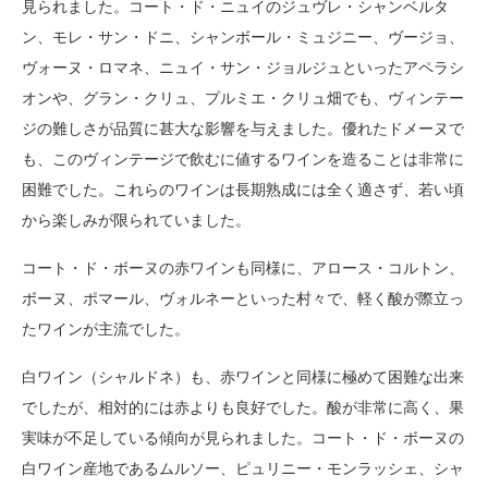
見られました。コート・ド・ニュイのジュヴレ・シャンベルタ
ン、モレ・サン・ドニ、シャンボール・ミュジニー、ヴージョ、
ヴォーヌ・ロマネ、ニュイ・サン・ジョルジュといったアペラシ
オンや、グラン・クリュ、プルミエ・クリュ畑でも、ヴィンテー
ジの難しさが品質に甚大な影響を与えました。優れたドメーヌで
も、このヴィンテージで飲むに値するワインを造ることは非常に
困難でした。これらのワインは長期熟成には全く適さず、若い頃
から楽しみが限られていました。
コート・ド・ボーヌの赤ワインも同様に、アロース・コルトン、
ボーヌ、ポマール、ヴォルネーといった村々で、軽く酸が際立っ
たワインが主流でした。
白ワイン（シャルドネ）も、赤ワインと同様に極めて困難な出来
でしたが、相対的には赤よりも良好でした。酸が非常に高く、果
実味が不足している傾向が見られました。コート・ド・ボーヌの
白ワイン産地であるムルソー、ピュリニー・モンラッシェ、シャ