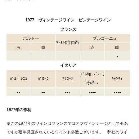
1977 ヴィンテージワイン ビンテージワイン
フランス
ボルドー
ブルゴーニュ
ｿｰﾃﾙﾇ甘口白
赤
白
赤
白
-
-
-
-
●
イタリア
ﾌﾞﾙﾈﾛ･ﾃﾞｨ･ﾓ
ﾊﾞﾙﾊﾞﾚｽｺ
ﾊﾞﾛｰﾛ
ｱﾏﾛｰﾈ
ｷｬﾝﾃｨ
ﾝﾀﾙﾁｰﾉ
●●
●●
●●●
●●●●
●●●●
1977年の作柄
※この1977年のワインはフランスではオフヴィンテージとして有名
ですが近年見直されているワインも多数ございます。 弊社のワイ