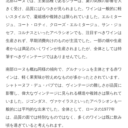
北部ローヌでは、主要品種であるシラーは、夏の気候の影響を大
きく受け、品質にばらつきが見られました。ワインは一般的に軽
いスタイルで、凝縮感や複雑さは限られていました。エルミター
ジュ、コート・ロティ、クローズ・エルミタージュ、サン・ジョ
セフ、コルナスといったアペラシオンでも、注目すべきワインは
生産されず、早期消費向けのものが主流でした。一部の畑や生産
者からは満足のいくワインが生産されましたが、全体としては特
筆すべきヴィンテージではありませんでした。
南部ローヌも概ね同様の傾向で、グルナッシュを主体とする赤ワ
インは、軽く果実味が控えめなものが多かったとされています。
シャトーヌフ・デュ・パプでは、ヴィンテージの難しさが品質に
影響し、偉大なヴィンテージに見られる構造や複雑さは限られて
いました。ジゴンダス、ヴァケイラスといったアペラシオンも一
般的には平均的な出来でした。全体として、ローヌの1977年
は、品質の面では特別なものではなく、多くのワインは既に飲み
頃を過ぎていると考えられます。