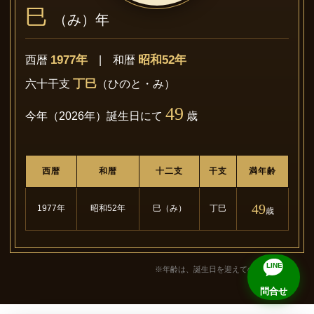
巳
（み）年
1977年
昭和52年
西暦
| 和暦
丁巳
六十干支
（ひのと・み）
49
今年（2026年）誕生日にて
歳
西暦
和暦
十二支
干支
満年齢
49
1977年
昭和52年
巳（み）
丁巳
歳
LINE
※年齢は、誕生日を迎えての満年齢です。
問合せ