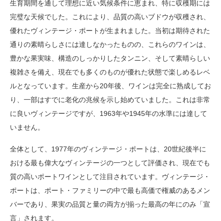
生育期間を通して理想に近い気候条件に恵まれ、特に収穫期には
完璧な天候でした。これにより、品質の高いブドウが収穫され、
優れたヴィンテージ・ポートが生まれました。当初は期待された
通りの素晴らしさには達しなかったものの、これらのワインは、
豊かな果実味、構造のしっかりしたタンニン、そして素晴らしい
複雑さを備え、現在でも多くのものが優れた状態で楽しめるレベ
ルとなっています。生産から20年後、ワインは完全に熟成してお
り、一部はすでに老化の兆候を示し始めていました。これは非常
に良いヴィンテージですが、1963年や1945年の水準には達して
いません。
全体として、1977年のヴィンテージ・ポートは、20世紀後半に
おける最も偉大なヴィンテージの一つとして評価され、現在でも
質の高いポートワインとして注目されています。ヴィンテージ・
ポートは、ポート・ファミリーの中で最も高価で権威のあるメン
バーであり、果実の品質と量の両方が揃った最高の年にのみ「宣
言」されます。