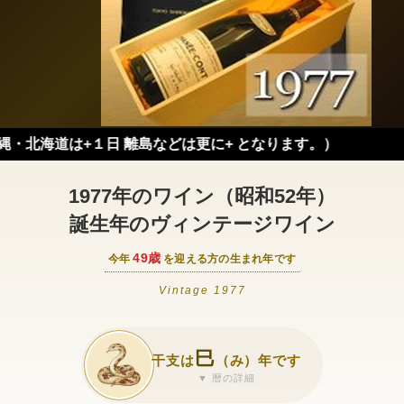
は+１日 離島などは更に+ となります。）
1977年のワイン（昭和52年）
誕生年のヴィンテージワイン
49歳
今年
を迎える方の生まれ年です
Vintage 1977
巳
干支は
（み）年です
▼ 暦の詳細