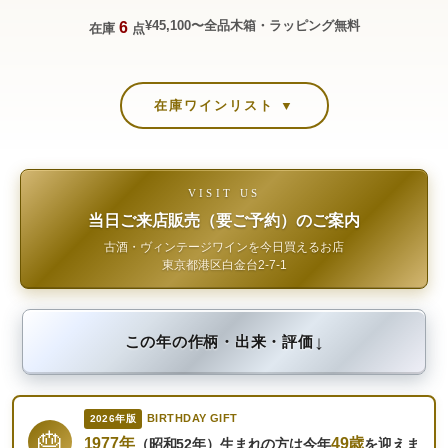
¥45,100〜
全品木箱・ラッピング無料
6
在庫
点
在庫ワインリスト ▼
VISIT US
当日ご来店販売（要ご予約）のご案内
古酒・ヴィンテージワインを今日買えるお店
東京都港区白金台2-7-1
↓
この年の作柄・出来・評価
BIRTHDAY GIFT
2026年版
🎂
1977年
49歳
（昭和52年）生まれの方は今年
を迎えま