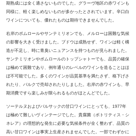
期熟成には全く適さないものでした。グラーヴ地区の赤ワインも
同様に、軽く楽しめないものが多かったとされています。辛口白
ワインについても、優れたものは期待できませんでした。
右岸のポムロールやサンテミリオンでも、メルローは困難な気候
の影響を大きく受けました。ブドウは成熟せず、ワインは軽く構
造が不足し、時に青臭いニュアンスを持つものが見られました。
サンテミリオンやポムロールのトップシャトーでも、品質の確保
は極めて困難であり、例年通りのレベルのワインを造ることはほ
ぼ不可能でした。多くのワインが品質基準を満たさず、格下げさ
れたり、バルクで売却されたりしました。右岸の赤ワインも、早
期消費ですら楽しみが限られるものがほとんどでした。
ソーテルヌおよびバルサックの甘口ワインにとっても、1977年
は極めて難しいヴィンテージでした。貴腐菌（ボトリティス・シ
ネレア）の理想的な発生に必要な気候条件が全く整わず、品質の
高い甘口ワインは事実上生産されませんでした。一部でわずかに