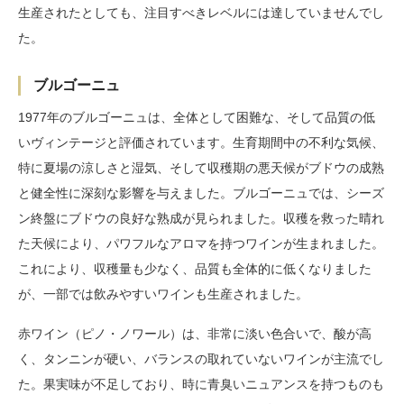
生産されたとしても、注目すべきレベルには達していませんでし
た。
ブルゴーニュ
1977年のブルゴーニュは、全体として困難な、そして品質の低
いヴィンテージと評価されています。生育期間中の不利な気候、
特に夏場の涼しさと湿気、そして収穫期の悪天候がブドウの成熟
と健全性に深刻な影響を与えました。ブルゴーニュでは、シーズ
ン終盤にブドウの良好な熟成が見られました。収穫を救った晴れ
た天候により、パワフルなアロマを持つワインが生まれました。
これにより、収穫量も少なく、品質も全体的に低くなりました
が、一部では飲みやすいワインも生産されました。
赤ワイン（ピノ・ノワール）は、非常に淡い色合いで、酸が高
く、タンニンが硬い、バランスの取れていないワインが主流でし
た。果実味が不足しており、時に青臭いニュアンスを持つものも