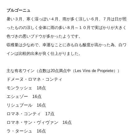
ブルゴーニュ
暑い３月、寒く湿っぽい４月、雨が多く涼しい６月、７月は日が照
ったものの涼しく全体に雨の多い８月～１０月で実ばかりが大きく
色づきの悪いブドウが多かったようです。
収穫量は少なめで、幸運なことに赤も白も酸度が高かった為、白ワ
インは比較的出来が良く仕上がりました。
主な有名ワイン（点数は20点満点中（Les Vins de Propriete））
ドメーヌ・ロマネ・コンティ
モンラッシェ 18点
エシェゾー 16点
リシュブール 16点
ロマネ・コンティ 17点
ロマネ・サン・ヴィヴァン 16点
ラ・ターシュ 16点