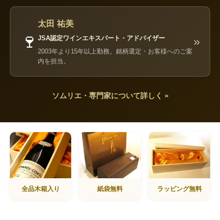
太田 祐美
🍷
JSA認定ワインエキスパート・アドバイザー
»
2003年より15年以上勤務。銘柄選定・お客様へのご案
内を担当。
ソムリエ・専門家について詳しく »
全品木箱入り
紙袋無料
ラッピング無料