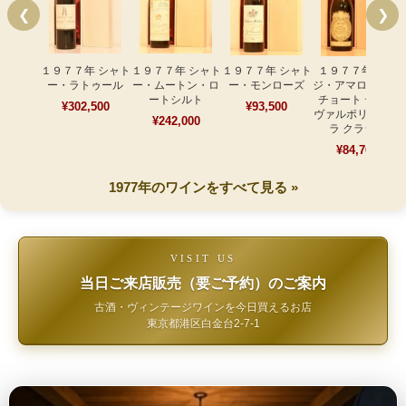
❮
❯
１９７７年 シャト
１９７７年 シャト
１９７７年 シャト
１９７７年 マア
ー・ラトゥール
ー・ムートン・ロ
ー・モンローズ
ジ・アマローネ レ
ートシルト
チョート デッラ
¥302,500
¥93,500
ヴァルポリチェッ
¥242,000
ラ クラシコ
¥84,700
1977年のワインをすべて見る »
VISIT US
当日ご来店販売（要ご予約）のご案内
古酒・ヴィンテージワインを今日買えるお店
東京都港区白金台2-7-1