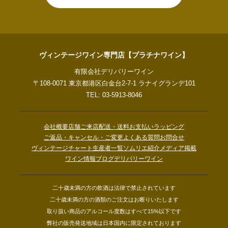
ヴィンテージワイン専門店【プラチナワイン】
有限会社デリバリーワイン
〒108-0071 東京都港区白金台2-7-1 ラナイグランデ101
TEL: 03-5913-8046
会社概要
店舗ご来店
配送・送料
お支払い
ラッピング
ご返品・キャンセル・ご変更
よくある質問
お問合せ
ヴィンテージチャート
生産者一覧
ソムリエ紹介
メディア掲載
ワイン情報ブログ
デリバリーワイン
二十歳未満の方の飲酒は法律で禁止されています
二十歳未満の方の酒類のご注文はお断りいたします
取り扱い商品のアルコール度数はすべて15%以下です
弊社の販売発送地域は日本国内に限定されております