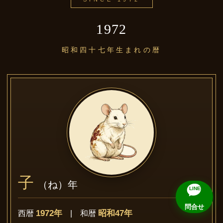
1972
昭和四十七年生まれの暦
子
（ね）年
LINE
問合せ
1972年
昭和47年
西暦
| 和暦