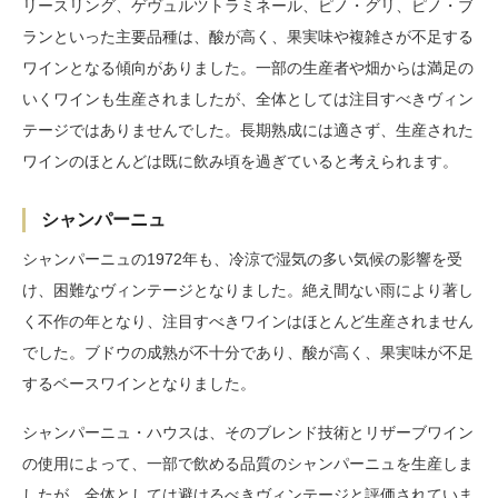
リースリング、ゲヴュルツトラミネール、ピノ・グリ、ピノ・ブ
ランといった主要品種は、酸が高く、果実味や複雑さが不足する
ワインとなる傾向がありました。一部の生産者や畑からは満足の
いくワインも生産されましたが、全体としては注目すべきヴィン
テージではありませんでした。長期熟成には適さず、生産された
ワインのほとんどは既に飲み頃を過ぎていると考えられます。
シャンパーニュ
シャンパーニュの1972年も、冷涼で湿気の多い気候の影響を受
け、困難なヴィンテージとなりました。絶え間ない雨により著し
く不作の年となり、注目すべきワインはほとんど生産されません
でした。ブドウの成熟が不十分であり、酸が高く、果実味が不足
するベースワインとなりました。
シャンパーニュ・ハウスは、そのブレンド技術とリザーブワイン
の使用によって、一部で飲める品質のシャンパーニュを生産しま
したが、全体としては避けるべきヴィンテージと評価されていま