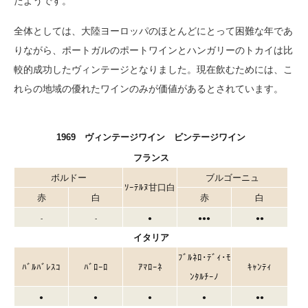
たようです。
全体としては、大陸ヨーロッパのほとんどにとって困難な年であ
りながら、ポートガルのポートワインとハンガリーのトカイは比
較的成功したヴィンテージとなりました。現在飲むためには、こ
れらの地域の優れたワインのみが価値があるとされています。
1969 ヴィンテージワイン ビンテージワイン
フランス
ボルドー
ブルゴーニュ
ｿｰﾃﾙﾇ甘口白
赤
白
赤
白
-
-
●
●●●
●●
イタリア
ﾌﾞﾙﾈﾛ･ﾃﾞｨ･ﾓ
ﾊﾞﾙﾊﾞﾚｽｺ
ﾊﾞﾛｰﾛ
ｱﾏﾛｰﾈ
ｷｬﾝﾃｨ
ﾝﾀﾙﾁｰﾉ
●
●
●
●
●●