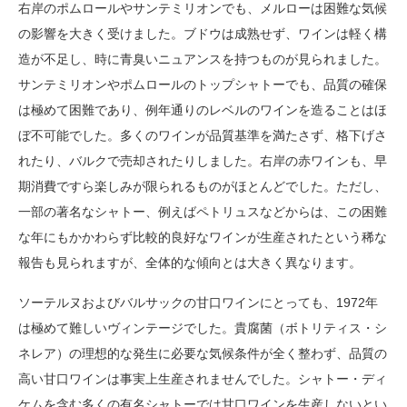
右岸のポムロールやサンテミリオンでも、メルローは困難な気候
の影響を大きく受けました。ブドウは成熟せず、ワインは軽く構
造が不足し、時に青臭いニュアンスを持つものが見られました。
サンテミリオンやポムロールのトップシャトーでも、品質の確保
は極めて困難であり、例年通りのレベルのワインを造ることはほ
ぼ不可能でした。多くのワインが品質基準を満たさず、格下げさ
れたり、バルクで売却されたりしました。右岸の赤ワインも、早
期消費ですら楽しみが限られるものがほとんどでした。ただし、
一部の著名なシャトー、例えばペトリュスなどからは、この困難
な年にもかかわらず比較的良好なワインが生産されたという稀な
報告も見られますが、全体的な傾向とは大きく異なります。
ソーテルヌおよびバルサックの甘口ワインにとっても、1972年
は極めて難しいヴィンテージでした。貴腐菌（ボトリティス・シ
ネレア）の理想的な発生に必要な気候条件が全く整わず、品質の
高い甘口ワインは事実上生産されませんでした。シャトー・ディ
ケムを含む多くの有名シャトーでは甘口ワインを生産しないとい