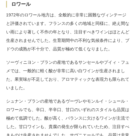
ロワール
1972年のロワール地方は、全般的に非常に困難なヴィンテージ
と評価されています。フランスの多くの地域と同様に、絶え間な
い雨により著しく不作の年となり、注目すべきワインはほとんど
生産されませんでした。生育期間中の不利な気候条件により、ブ
ドウの成熟が不十分で、品質が極めて低くなりました。
ソーヴィニヨン・ブランの産地であるサンセールやプイィ・フュ
メでは、一般的に軽く酸が非常に高い白ワインが生産されまし
た。果実味が不足しており、アロマティックな表現力も限られて
いました。
シュナン・ブランの産地であるヴーヴレやモンルイ・シュール・
ロワールでも、辛口、半辛口、甘口のいずれのスタイルも品質は
極めて低調でした。酸が高く、バランスに欠けるワインが主流で
した。甘口ワインも、貴腐の発生が限られていたため、注目すべ
きものは生産されませんでした。サヴニエールでも、品質は非常