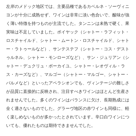
左岸のメドック地区では、主要品種であるカベルネ・ソーヴィニ
ヨンが十分に成熟せず、ワインは非常に淡い色合いで、酸味が強
く薄い特徴を持つものが主流でした。タンニンは未熟で硬く、果
実味は不足していました。ポイヤック（シャトー・ラフィット・
ロスチャイルド、シャトー・ムートン・ロスチャイルド、シャト
ー・ラトゥールなど）、サンテステフ（シャトー・コス・デスト
ゥルネル、シャトー・モンローズなど）、サン・ジュリアン（シ
ャトー・デュクリュ・ボーカイユ、シャトー・レオヴィル・ラ
ス・カーズなど）、マルゴー（シャトー・マルゴー、シャトー・
パルメなど）といったアペラシオンでも、ヴィンテージの難しさ
が品質に直接的に反映され、注目すべきワインはほとんど生産さ
れませんでした。多くのワインはバランスに欠け、長期熟成には
全く適さないものでした。グラーヴ地区の赤ワインも同様に、軽
く楽しめないものが多かったとされています。辛口白ワインにつ
いても、優れたものは期待できませんでした。