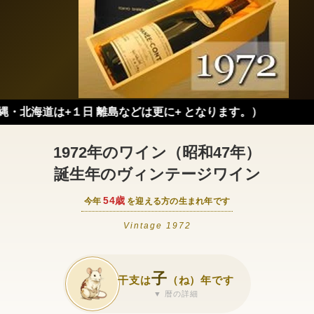
は+１日 離島などは更に+ となります。）
1972年のワイン（昭和47年）
誕生年のヴィンテージワイン
54歳
今年
を迎える方の生まれ年です
Vintage 1972
子
干支は
（ね）年です
▼ 暦の詳細