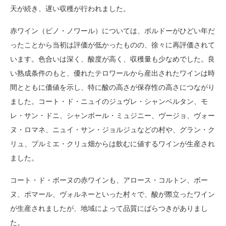
天が続き、遅い収穫が行われました。
赤ワイン（ピノ・ノワール）については、ボルドーがひどい年だ
ったことから当初は評価が低かったものの、徐々に再評価されて
います。色合いは深く、酸度が高く、収穫量も少なめでした。良
い熟成条件のもと、優れたテロワールから産出されたワインは時
間とともに価値を示し、特に酸の高さが保存性の高さにつながり
ました。コート・ド・ニュイのジュヴレ・シャンベルタン、モ
レ・サン・ドニ、シャンボール・ミュジニー、ヴージョ、ヴォー
ヌ・ロマネ、ニュイ・サン・ジョルジュなどの村や、グラン・ク
リュ、プルミエ・クリュ畑からは飲むに値するワインが生産され
ました。
コート・ド・ボーヌの赤ワインも、アロース・コルトン、ボー
ヌ、ポマール、ヴォルネーといった村々で、酸が際立ったワイン
が生産されましたが、地域によって品質にばらつきがありまし
た。