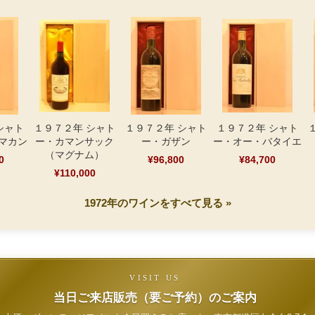
シャト
１９７２年 シャト
１９７２年 シャト
１９７２年 シャト
マカン
ー・カマンサック
ー・ガザン
ー・オー・バタイエ
（マグナム）
0
¥96,800
¥84,700
¥110,000
1972年のワインをすべて見る »
VISIT US
当日ご来店販売（要ご予約）のご案内