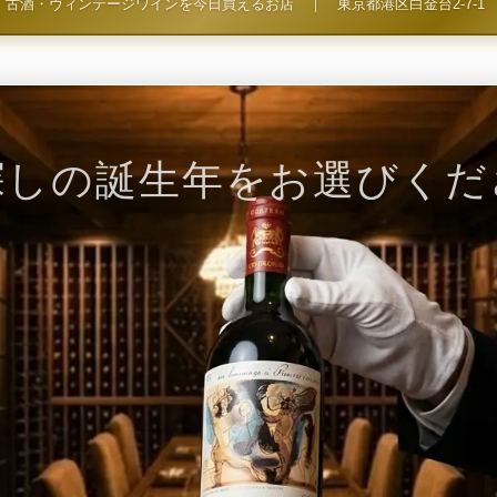
古酒・ヴィンテージワインを今日買えるお店
｜
東京都港区白金台2-7-1
探しの誕生年をお選びくだ