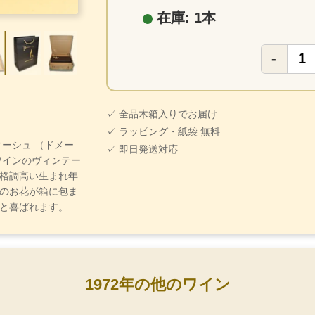
在庫: 1本
-
✓ 全品木箱入りでお届け
✓ ラッピング・紙袋 無料
・ターシュ （ドメー
✓ 即日発送対応
ワインのヴィンテー
格調高い生まれ年
のお花が箱に包ま
と喜ばれます。
1972年の他のワイン