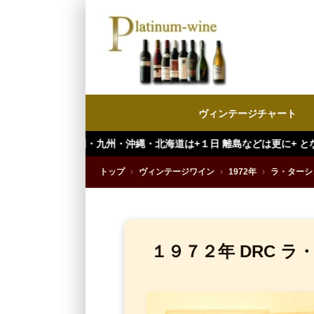
ヴィンテージチャート
州・沖縄・北海道は+１日 離島などは更に+ となります。）
トップ
›
ヴィンテージワイン
›
1972年
›
ラ・ターシ
１９７２年 DRC 