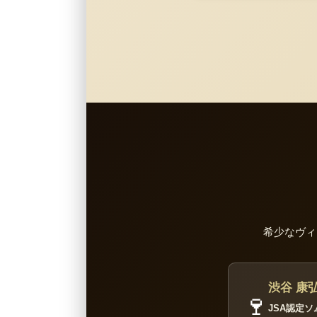
希少なヴィ
渋谷 康弘
🍷
JSA認定