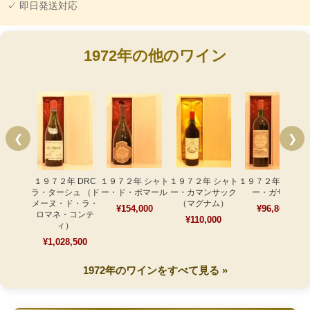
✓ 即日発送対応
1972年の他のワイン
❮
❯
１９７２年 DRC
１９７２年 シャト
１９７２年 シャト
１９７２年 シャト
ラ・ターシュ （ド
ー・ド・ポマール
ー・カマンサック
ー・ガザン
メーヌ・ド・ラ・
（マグナム）
¥154,000
¥96,800
ロマネ・コンテ
¥110,000
ィ）
¥1,028,500
1972年のワインをすべて見る »