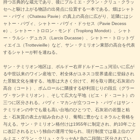
持つ古典的な蔵元であり、後にプルミエ・グラン・クリュ・クラッ
セへと駆け上がる物語の出発点に位置する一本である。畑はシャト
ー・パヴィ（Chateau Pavie）の真上の高台に広がり、近隣にはシ
ャトー・パヴィ、シャトー・パヴィ・ドゥセス（Pavie Decess
e）、シャトー・トロロン・モンド（Troplong Mondot）、シャト
ー・ラルシ・デュカス（Larcis Ducasse）、シャトー・トロットヴ
ィエイユ（Trottevieille）など、サン・テミリオン東部の高台を代表
するシャトーが軒を連ねる。
サン・テミリオン地区は、ボルドー右岸ドルドーニュ河沿いに広が
る中世以来のワイン産地で、村全体がユネスコ世界遺産に登録され
た景観文化を擁する。地形は大きく分けて、村を取り囲む石灰岩の
高台（コート）、ポムロールに隣接する砂利混じりの段丘（グラー
ヴ・サンテミリオン）、そして広大な平地（ピエ・ド・コート）の
三つに区分される。パヴィ・マカンが立つコート・パヴィはサン・
テミリオンの中でも最も高い台地のひとつで、石灰岩の岩盤と粘
土・石灰質の表土が組み合わさり、葡萄に豊かなミネラルと骨格を
与える。サン・テミリオン格付けは1955年に制定され、約10年ごと
に改訂されるという独自の運用で知られ、現行制度では最上位のプ
ルミエ・グラン・クリュ・クラッセAとBの二段階に区分されてい