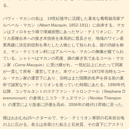
る。
パヴィ・マカンの名は、19世紀後半に活躍した著名な葡萄栽培家ア
ルベール・マカン（Albert Macquin, 1852-1911）に由来する。マカ
ンはフィロキセラ禍で壊滅状態にあったサン・テミリオンに、アメ
リカ原種台木への接ぎ木技術を体系的に普及させ、地域のワイン産
業再建に決定的役割を果たした人物として知られる。彼の功績を称
え、サン・テミリオン村にはアルベール・マカンの胸像が建てられ
ている。シャトーはマカンの死後、娘の嫁ぎ先であるコール・マカ
ン家（Corre-Macquin）に受け継がれ、一世紀以上にわたって同家
が一貫して所有・運営してきた。本ヴィンテージ1972年当時もコー
ル・マカン家の運営下にあり、当時はまだ国際的名声を得る前の素
朴で誠実なサン・テミリオンを造っていた時期にあたる。1990年代
以降、コンサルタントのステファン・ドゥロンクール（Stephane D
erenoncourt）の参画とニコラ・テュヌヴァン（Nicolas Thienpon
t）の運営により急速に評価を高め、2006年の格付け昇格に至った。
畑はおおむね15ヘクタールで、サン・テミリオン東部の石灰岩台地
の上に広がる。表土は赤茶けた粘土と石灰質、その直下にアステリ