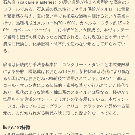
石灰岩（calcaire a asteries）の厚い岩盤が控える典型的な高台のテ
ロワールである。石灰岩の保水性とミネラル供給がメルローに骨格
と緊張感を与え、夏の暑い年でも極端な過熟を避けるという美点を
持つ。品種構成はメルロー約70～80%、カベルネ・フラン約15～2
0%、カベルネ・ソーヴィニヨン約5%という構成で、本ヴィンテー
ジ当時もほぼ同様であったと推定される。なお現在はビオディナミ
農法に転換し、化学肥料・除草剤を使わない畑として知られてい
る。
醸造は伝統的な手法を基本に、コンクリート・タンクと木製発酵槽
による発酵、樽熟成はおおむね18ヶ月、新樽比率は時代により異な
るが現代ではおおむね70%前後で運用されている。1972年当時は、
コール・マカン家による伝統的・素朴な造りが行われていた時代で
あり、現代のような濃密・抽出系のスタイルとは異なる、軽やかで
気品ある古典派のサン・テミリオンの姿を示している。本ヴィンテ
ージは、後にプルミエ・グラン・クリュ・クラッセへと昇格する蔵
元の、まだ知られざる時代を映し取った歴史的な一本である。
味わいの特徴
メルロー約75%にカベルネ・フラン約20%、カベルネ・ソーヴィニ