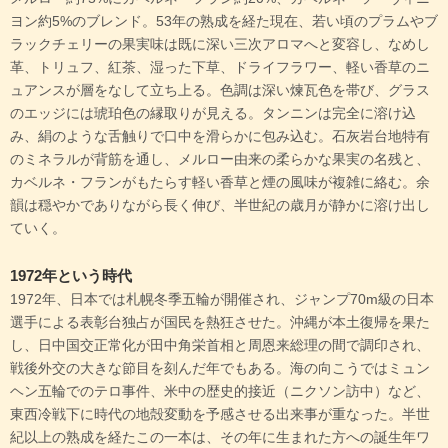
ヨン約5%のブレンド。53年の熟成を経た現在、若い頃のプラムやブ
ラックチェリーの果実味は既に深い三次アロマへと変容し、なめし
革、トリュフ、紅茶、湿った下草、ドライフラワー、軽い香草のニ
ュアンスが層をなして立ち上る。色調は深い煉瓦色を帯び、グラス
のエッジには琥珀色の縁取りが見える。タンニンは完全に溶け込
み、絹のような舌触りで口中を滑らかに包み込む。石灰岩台地特有
のミネラルが背筋を通し、メルロー由来の柔らかな果実の名残と、
カベルネ・フランがもたらす軽い香草と煙の風味が複雑に絡む。余
韻は穏やかでありながら長く伸び、半世紀の歳月が静かに溶け出し
ていく。
1972年という時代
1972年、日本では札幌冬季五輪が開催され、ジャンプ70m級の日本
選手による表彰台独占が国民を熱狂させた。沖縄が本土復帰を果た
し、日中国交正常化が田中角栄首相と周恩来総理の間で調印され、
戦後外交の大きな節目を刻んだ年でもある。海の向こうではミュン
ヘン五輪でのテロ事件、米中の歴史的接近（ニクソン訪中）など、
東西冷戦下に時代の地殻変動を予感させる出来事が重なった。半世
紀以上の熟成を経たこの一本は、その年に生まれた方への誕生年ワ