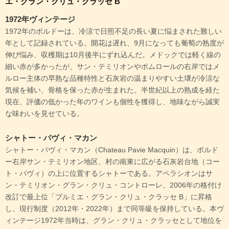
エ・グラン・クリュ・クラッセ B
1972年ヴィンテージ
1972年のボルドーは、冷涼で日照不足の長い夏に悩まされた難しい
年として記録されている。開花は遅れ、9月になっても葡萄の熟度が
伸び悩み、収穫期は10月後半にずれ込んだ。メドックでは軽く線の
細い赤が多かったが、サン・テミリオンやポムロールの右岸ではメ
ルロー主体の早熟な品種特性と石灰岩の温まりやすい土壌が冷涼な
気候を補い、骨格を保った赤が生まれた。半世紀以上の熟成を経た
現在、評価の低かった年のワインも個性を獲得し、地味ながら誠実
な味わいを見せている。
シャトー・パヴィ・マカン
シャトー・パヴィ・マカン（Chateau Pavie Macquin）は、ボルド
ー右岸サン・テミリオン地区、村の南東に広がる石灰岩台地（コー
ト・パヴィ）の上に位置するシャトーである。アペラシオンはサ
ン・テミリオン・グラン・クリュ・コントローレ。2006年の格付け
改訂で最上位「プルミエ・グラン・クリュ・クラッセ B」に昇格
し、現行制度（2012年・2022年）まで同等級を保持している。本ヴ
ィンテージ1972年当時は、グラン・クリュ・クラッセとして地位を