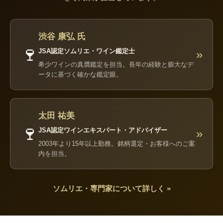
渋谷 康弘 氏
🍷
JSA認定ソムリエ・ワイン鑑定士
»
希少ワインの真贋鑑定を担当。長年の経験と膨大なデ
ータに基づく確かな鑑定眼。
太田 祐美
🍷
JSA認定ワインエキスパート・アドバイザー
»
2003年より15年以上勤務。銘柄選定・お客様へのご案
内を担当。
ソムリエ・専門家について詳しく »