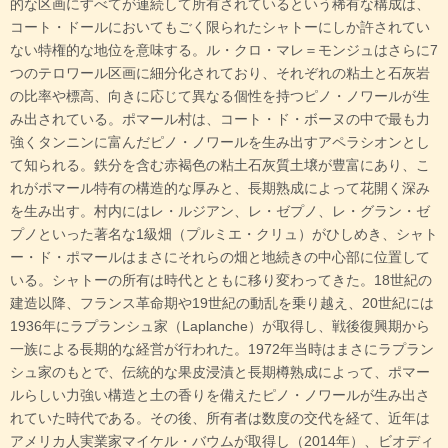
的な区画にすべてが連続して所有されているという稀有な構成は、
コート・ドールにおいてもごく限られたシャトーにしか許されてい
ない特権的な地位を意味する。ル・クロ・マレ＝モンジュはさらに7
つのテロワール区画に細分化されており、それぞれの粘土と石灰岩
の比率や標高、向きに応じて異なる個性を持つピノ・ノワールが生
み出されている。ポマール村は、コート・ド・ボーヌの中で最も力
強くタンニンに富んだピノ・ノワールを生み出すアペラシオンとし
て知られる。鉄分を含む赤褐色の粘土石灰質土壌が豊富にあり、こ
れがポマール特有の構造的な厚みと、長期熟成によって花開く深み
を生み出す。村内にはレ・ルジアン、レ・ゼプノ、レ・グラン・ゼ
プノといった著名な1級畑（プルミエ・クリュ）がひしめき、シャト
ー・ド・ポマールはまさにそれらの畑と地続きの中心部に位置して
いる。シャトーの所有は時代とともに移り変わってきた。18世紀の
建造以降、フランス革命期や19世紀の動乱を乗り越え、20世紀には
1936年にラプランシュ家（Laplanche）が取得し、戦後復興期から
一族による長期的な経営が行われた。1972年当時はまさにラプラン
シュ家のもとで、伝統的な果皮浸漬と長期樽熟成によって、ポマー
ルらしい力強い構造と土の香りを備えたピノ・ノワールが生み出さ
れていた時代である。その後、所有者は数度の交代を経て、近年は
アメリカ人実業家マイケル・バウムが取得し（2014年）、ビオディ