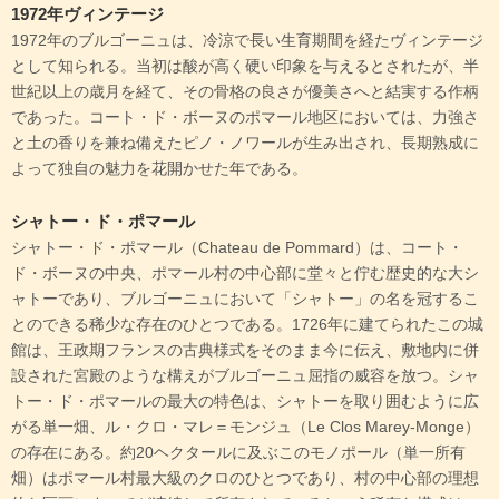
1972年ヴィンテージ
1972年のブルゴーニュは、冷涼で長い生育期間を経たヴィンテージ
として知られる。当初は酸が高く硬い印象を与えるとされたが、半
世紀以上の歳月を経て、その骨格の良さが優美さへと結実する作柄
であった。コート・ド・ボーヌのポマール地区においては、力強さ
と土の香りを兼ね備えたピノ・ノワールが生み出され、長期熟成に
よって独自の魅力を花開かせた年である。
シャトー・ド・ポマール
シャトー・ド・ポマール（Chateau de Pommard）は、コート・
ド・ボーヌの中央、ポマール村の中心部に堂々と佇む歴史的な大シ
ャトーであり、ブルゴーニュにおいて「シャトー」の名を冠するこ
とのできる稀少な存在のひとつである。1726年に建てられたこの城
館は、王政期フランスの古典様式をそのまま今に伝え、敷地内に併
設された宮殿のような構えがブルゴーニュ屈指の威容を放つ。シャ
トー・ド・ポマールの最大の特色は、シャトーを取り囲むように広
がる単一畑、ル・クロ・マレ＝モンジュ（Le Clos Marey-Monge）
の存在にある。約20ヘクタールに及ぶこのモノポール（単一所有
畑）はポマール村最大級のクロのひとつであり、村の中心部の理想