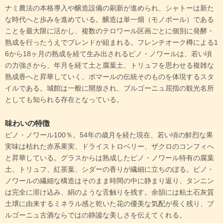
ナミ農法の本格導入や醸造設備の刷新が進められ、シャトーは新た
な時代へと歩みを進めている。醸造は単一畑（モノポール）である
ことを最大限に活かし、複数のテロワール区画ごとに個別に発酵・
熟成を行ったうえでブレンドが組まれる。フレンチオーク樽による1
6から18ヶ月の熟成を経て生み出されるピノ・ノワールは、若い頃
の力強さから、年月を経て土と腐葉土、トリュフを思わせる複雑な
熟成香へと昇華していく、ポマールの伝統そのものを体現するスタ
イルである。城館は一般に開放され、ブルゴーニュ屈指の観光名所
としても知られる存在となっている。
味わいの特徴
ピノ・ノワール100％。54年の歳月を経た現在、若い頃の鮮烈な果
実味は枯れた赤系果実、ドライストロベリー、ザクロのコンフィへ
と昇華している。グラスからは熟成したピノ・ノワール特有の腐葉
土、トリュフ、紅茶葉、シダーの香りが繊細に立ちのぼる。ピノ・
ノワールの繊細な構造はそのまま時間の中に静まり返り、タンニン
は完全に溶け込み、絹のような舌触りを残す。余韻には粘土石灰質
土壌に由来するミネラル感と乾いた花の優美な気配が長く残り、ブ
ルゴーニュ古酒ならではの静謐な美しさを伝えてくれる。