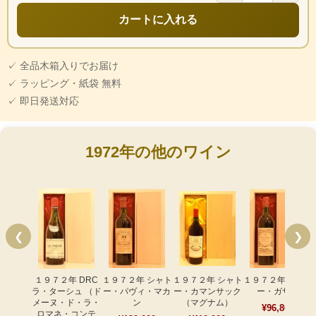
カートに入れる
✓ 全品木箱入りでお届け
✓ ラッピング・紙袋 無料
✓ 即日発送対応
1972年の他のワイン
❮
❯
１９７２年 DRC
１９７２年 シャト
１９７２年 シャト
１９７２年 シャト
ラ・ターシュ （ド
ー・パヴィ・マカ
ー・カマンサック
ー・ガザン
メーヌ・ド・ラ・
ン
（マグナム）
¥96,800
ロマネ・コンテ