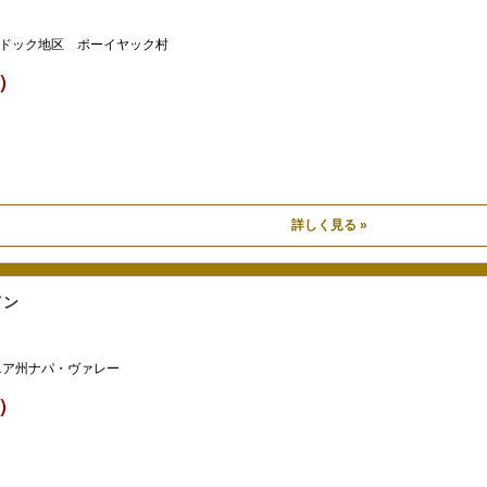
ドック地区 ポーイヤック村
込）
詳しく見る »
イン
ニア州ナパ・ヴァレー
込）