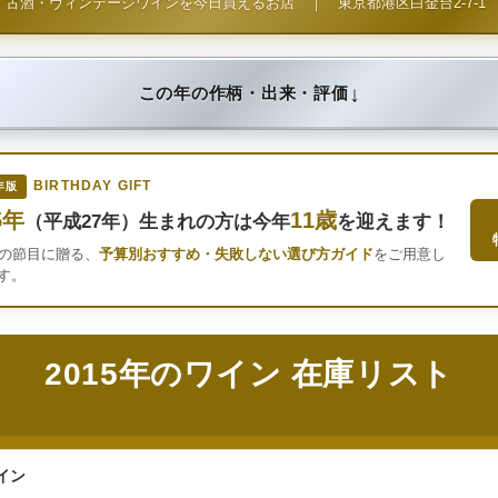
古酒・ヴィンテージワインを今日買えるお店
｜
東京都港区白金台2-7-1
↓
この年の作柄・出来・評価
BIRTHDAY GIFT
年版
5年
11歳
（平成27年）生まれの方は今年
を迎えます！
年の節目に贈る、
予算別おすすめ・失敗しない選び方ガイド
をご用意し
す。
2015年のワイン 在庫リスト
イン