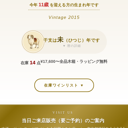
11歳
今年
を迎える方の生まれ年です
Vintage 2015
未
干支は
（ひつじ）年です
▼ 暦の詳細
¥17,600〜
全品木箱・ラッピング無料
14
在庫
点
在庫ワインリスト ▼
VISIT US
当日ご来店販売（要ご予約）のご案内