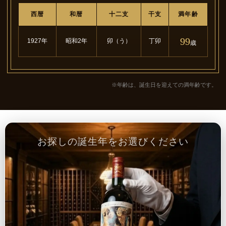
西暦
和暦
十二支
干支
満年齢
99
1927年
昭和2年
卯（う）
丁卯
歳
※年齢は、誕生日を迎えての満年齢です。
お探しの誕生年をお選びください