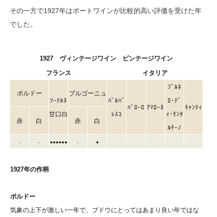
その一方で1927年はポートワインが比較的高い評価を受けた年
でした。
1927 ヴィンテージワイン ビンテージワイン
フランス
イタリア
ﾌﾞﾙﾈ
ボルドー
ブルゴーニュ
ｿｰﾃﾙﾇ
ﾊﾞﾙﾊﾞ
ﾛ･ﾃﾞ
ﾊﾞﾛｰﾛ
ｱﾏﾛｰﾈ
ｷｬﾝﾃｨ
甘口白
ﾚｽｺ
ｨ･ﾓﾝﾀ
赤
白
赤
白
ﾙﾁｰﾉ
-
-
●●●●●●
-
●
1927年の作柄
ボルドー
気象の上下が激しい一年で、ブドウにとってはあまり良い年ではな