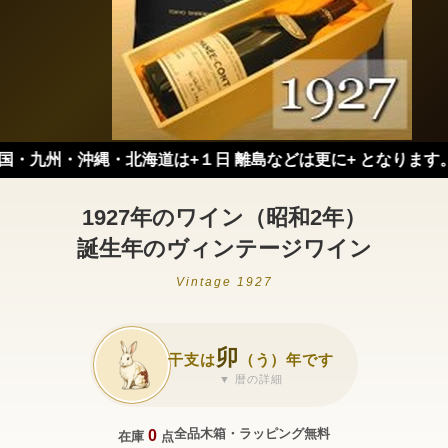
九州・沖縄・北海道は+１日 離島などは更に+ となります。）
1927年のワイン（昭和2年）
誕生年のヴィンテージワイン
Vintage 1927
卯
干支は
（う）年です
▼ 暦の詳細
全品木箱・ラッピング無料
0
在庫
点