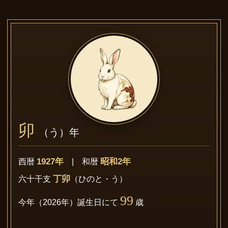
卯
（う）年
1927年
昭和2年
西暦
| 和暦
丁卯
六十干支
（ひのと・う）
99
今年（2026年）誕生日にて
歳