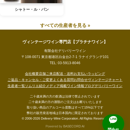
シャトー・ル・パン
すべての生産者を見る »
ヴィンテージワイン専門店【プラチナワイン】
有限会社デリバリーワイン
〒108-0071 東京都港区白金台2-7-1 ラナイグランデ101
TEL: 03-5913-8046
会社概要
店舗ご来店
配送・送料
お支払い
ラッピング
ご返品・キャンセル・ご変更
よくある質問
お問合せ
ヴィンテージチャート
生産者一覧
ソムリエ紹介
メディア掲載
ワイン情報ブログ
デリバリーワイン
二十歳未満の方の飲酒は法律で禁止されています
二十歳未満の方の酒類のご注文はお断りいたします
取り扱い商品のアルコール度数はすべて15%以下です
弊社の販売発送地域は日本国内に限定されております
© 2006-2026 Delivery-Wine Corporation. All Rights Reserved.
LINE
Powered by
BASECORD AI
問合せ