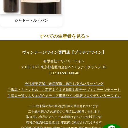
シャトー・ル・パン
すべての生産者を見る »
ヴィンテージワイン専門店【プラチナワイン】
有限会社デリバリーワイン
〒108-0071 東京都港区白金台2-7-1 ラナイグランデ101
TEL: 03-5913-8046
会社概要
店舗ご来店
配送・送料
お支払い
ラッピング
ご返品・キャンセル・ご変更
よくある質問
お問合せ
ヴィンテージチャート
生産者一覧
ソムリエ紹介
メディア掲載
ワイン情報ブログ
デリバリーワイン
二十歳未満の方の飲酒は法律で禁止されています
二十歳未満の方の酒類のご注文はお断りいたします
取り扱い商品のアルコール度数はすべて15%以下です
弊社の販売発送地域は日本国内に限定されております
© 2006-2026 Delivery-Wine Corporation. All Rights Reserved.