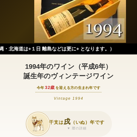
+１日 離島などは更に+ となります。）
1994年のワイン（平成6年）
誕生年のヴィンテージワイン
32歳
今年
を迎える方の生まれ年です
Vintage 1994
戌
干支は
（いぬ）年です
▼ 暦の詳細