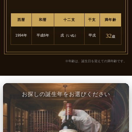
西暦
和暦
十二支
干支
満年齢
32
1994年
平成6年
戌（いぬ）
甲戌
歳
※年齢は、誕生日を迎えての満年齢です。
お探しの誕生年をお選びください