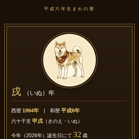
平成六年生まれの暦
戌
（いぬ）年
1994年
平成6年
西暦
| 和暦
甲戌
六十干支
（きのえ・いぬ）
32
今年（2026年）誕生日にて
歳