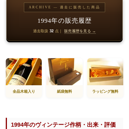
ARCHIVE — 過去に販売した商品
1994年の販売履歴
過去取扱
32
点｜
販売履歴を見る →
全品木箱入り
紙袋無料
ラッピング無料
1994年のヴィンテージ作柄・出来・評価