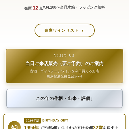
¥34,100〜
全品木箱・ラッピング無料
12
在庫
点
在庫ワインリスト ▼
VISIT US
当日ご来店販売（要ご予約）のご案内
古酒・ヴィンテージワインを今日買えるお店
東京都港区白金台2-7-1
↓
この年の作柄・出来・評価
BIRTHDAY GIFT
2026年版
🎂
1994年
32歳
（平成6年）生まれの方は今年
を迎えま