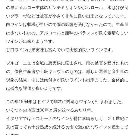
の早いメルロー主体のサンテミリオンやポムロール、水はけが良
いグラーヴなどは被害が小さく非常に良い出来となっています。
白ワインは収穫が早いので雨の影響を受けなかったので、生産量
は少ないものの、アルコールと酸味のバランスが良く素晴らしい
ワインが出来たようです。
甘口ワインは果実味も富んでいて比較的良いワインです。
ブルゴーニュは全域に悪天候に悩まされ、雨の被害を受けたもの
の、優良生産者や上級キュヴェのものは、厳しい選果と産出量の
現象の結果、中には肉付きが良いワインも出来ました。全体的に
は残念な評価が多いようです。
この年1994年はドイツで非常に秀逸なワインが生まれました。
いくつかの地区は90年と肩を並べるあたり年。
イタリアではトスカーナのワインが特に素晴らしく、２１世紀に
意は言っても十分熟成を続ける長命で魅力的なワインを産出して