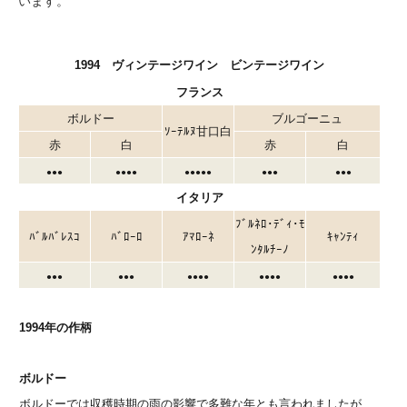
います。
1994 ヴィンテージワイン ビンテージワイン
フランス
ボルドー
ブルゴーニュ
ｿｰﾃﾙﾇ甘口白
赤
白
赤
白
●●●
●●●●
●●●●●
●●●
●●●
イタリア
ﾌﾞﾙﾈﾛ･ﾃﾞｨ･ﾓ
ﾊﾞﾙﾊﾞﾚｽｺ
ﾊﾞﾛｰﾛ
ｱﾏﾛｰﾈ
ｷｬﾝﾃｨ
ﾝﾀﾙﾁｰﾉ
●●●
●●●
●●●●
●●●●
●●●●
1994年の作柄
ボルドー
ボルドーでは収穫時期の雨の影響で多難な年とも言われましたが、