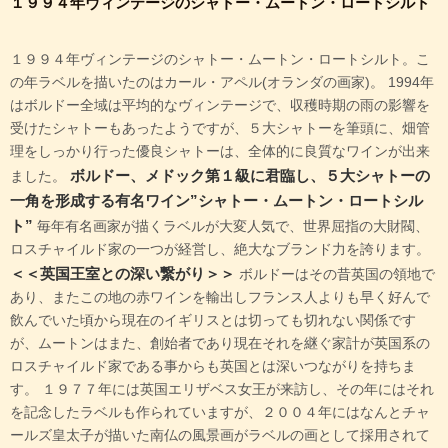
１９９４年ヴィンテージのシャトー・ムートン・ロートシルト
１９９４年ヴィンテージのシャトー・ムートン・ロートシルト。こ
の年ラベルを描いたのはカール・アペル(オランダの画家)。 1994年
はボルドー全域は平均的なヴィンテージで、収穫時期の雨の影響を
受けたシャトーもあったようですが、５大シャトーを筆頭に、畑管
理をしっかり行った優良シャトーは、全体的に良質なワインが出来
ボルドー、メドック第１級に君臨し、５大シャトーの
ました。
一角を形成する有名ワイン”シャトー・ムートン・ロートシル
ト”
毎年有名画家が描くラベルが大変人気で、世界屈指の大財閥、
ロスチャイルド家の一つが経営し、絶大なブランド力を誇ります。
＜＜英国王室との深い繋がり＞＞
ボルドーはその昔英国の領地で
あり、またこの地の赤ワインを輸出しフランス人よりも早く好んで
飲んでいた頃から現在のイギリスとは切っても切れない関係です
が、ムートンはまた、創始者であり現在それを継ぐ家計が英国系の
ロスチャイルド家である事からも英国とは深いつながりを持ちま
す。 １９７７年には英国エリザベス女王が来訪し、その年にはそれ
を記念したラベルも作られていますが、２００４年にはなんとチャ
ールズ皇太子が描いた南仏の風景画がラベルの画として採用されて