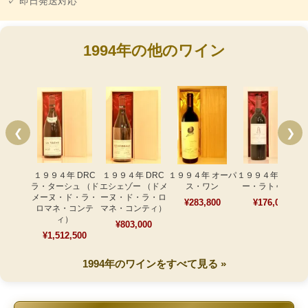
✓ 即日発送対応
1994年の他のワイン
❮
❯
１９９４年 DRC
１９９４年 DRC
１９９４年 オーパ
１９９４年 シャト
ラ・ターシュ （ド
エシェゾー （ドメ
ス・ワン
ー・ラトゥール
メーヌ・ド・ラ・
ーヌ・ド・ラ・ロ
¥283,800
¥176,000
ロマネ・コンテ
マネ・コンティ）
ィ）
¥803,000
¥1,512,500
1994年のワインをすべて見る »