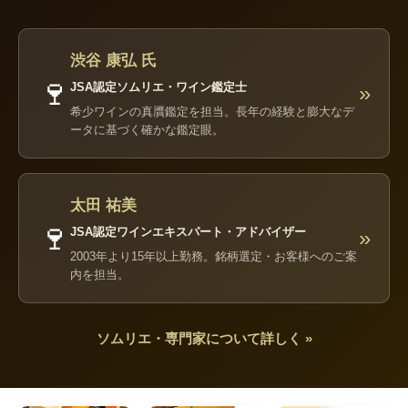
渋谷 康弘 氏
🍷
JSA認定ソムリエ・ワイン鑑定士
»
希少ワインの真贋鑑定を担当。長年の経験と膨大なデ
ータに基づく確かな鑑定眼。
太田 祐美
🍷
JSA認定ワインエキスパート・アドバイザー
»
2003年より15年以上勤務。銘柄選定・お客様へのご案
内を担当。
ソムリエ・専門家について詳しく »