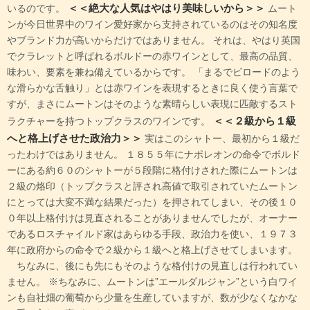
＜＜絶大な人気はやはり美味しいから＞＞
いるのです。
ムート
ンが今日世界中のワイン愛好家から支持されているのはその知名度
やブランド力が高いからだけではありません。 それは、やはり英国
でクラレットと呼ばれるボルドーの赤ワインとして、最高の品質、
味わい、要素を兼ね備えているからです。 「まるでビロードのよう
な滑らかな舌触り」とは赤ワインを表現するときに良く使う言葉で
すが、まさにムートンはそのような素晴らしい表現に匹敵するスト
＜＜２級から１級
ラクチャーを持つトップクラスのワインです。
へと格上げさせた政治力＞＞
実はこのシャトー、最初から１級だ
ったわけではありません。 １８５５年にナポレオンの命令でボルド
ーにある約６０のシャトーが５段階に格付けされた際にムートンは
２級の烙印（トップクラスと評され高値で取引されていたムートン
にとっては大変不満な結果だった）を押されてしまい、その後１０
０年以上格付けは見直されることがありませんでしたが、オーナー
であるロスチャイルド家はあらゆる手段、政治力を使い、１９７３
年に政府からの命令で２級から１級へと格上げさせてしまいます。
ちなみに、後にも先にもそのような格付けの見直しは行われてい
ません。 ※ちなみに、ムートンは”
エールダルジャン”という白ワイ
ンも自社畑の葡萄から少量を生産していますが、数が少なくなかな