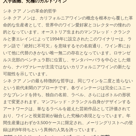
入手困難、究極のカルトワイン
シネ クア ノンの革命的哲学
シネ クア ノンは、カリフォルニアワインの概念を根本から覆した革
命的な生産者として、世界中のワイン愛好家とコレクターの憧れの
的となっています。オーストリア生まれのマンフレッド・クランク
ルと妻エレインによって1994年に設立されたこのワイナリーは、ラ
テン語で「絶対に不可欠」を意味するその名前通り、ワイン界にお
いて他に代替のきかない唯一無二の存在となっています。ロサンゼ
ルス北部のベンチュラ郡に位置し、サンタバーバラを中心とした畑
から、ナパヴァレーが主流ではないカリフォルニアワインの新たな
可能性を示しています。
シネ クア ノンの最も特徴的な哲学は、同じワインを二度と造らない
という前代未聞のアプローチです。各ヴィンテージは完全にユニー
クなブレンドを持ち、独自の名前、ラベル、さらにはボトルの形状
まで変更されます。マンフレッド・クランクル自身がデザインする
アートワークは、単なるラベルを超えた芸術作品として評価されて
おり、ワインと視覚芸術が融合した究極の表現となっています。年
間生産量はわずか3,500ケースに限定され、メーリングリストへの登
録は約9年待ちという異例の人気を誇っています。