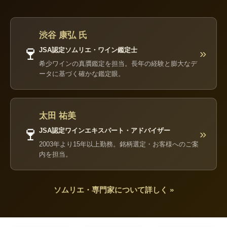
渋谷 康弘 氏
🍷
JSA認定ソムリエ・ワイン鑑定士
»
希少ワインの真贋鑑定を担当。長年の経験と膨大なデ
ータに基づく確かな鑑定眼。
太田 祐美
🍷
JSA認定ワインエキスパート・アドバイザー
»
2003年より15年以上勤務。銘柄選定・お客様へのご案
内を担当。
ソムリエ・専門家について詳しく »