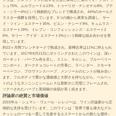
シュ75%、ムルヴェードル13%、トゥーリガ・ナシオナル8%、プテ
ィ・シラー4%という独創的なブレンドで構成され、44%のホールク
ラスター発酵を採用しています。5つの畑から果実を調達し、サー
ド・ツイン・エステート35%、ビエン・ナシード9%、キュムラス・
エステート28%、イレブン・コンフェッションズ・エステート2
6%、モリー・アイダ・エステート2%という精緻な組み合わせを実
現しています。
約22ヶ月間フレンチオークで熟成され、新樽比率は11%に抑えられ
ています。2017年8月21日にボトリングされたこのワインは、深い
ガーネット・パープル色を呈し、スミレ、キルシュ、ブルーベリー
コンポート、ダークチョコレートの芳香に、ラベンダー、スモーキ
ーベーコン、プロヴァンスハーブ、メンソールのヒントが絡み合い
ます。フルボディで豊かな濃縮感と大胆さを持ちながら、ベルベッ
トのようなタンニンとシームレスな新鮮さに完璧にフレームされ、
ソテーされたハーブと黒胡椒の余韻が長く続きます。
評論家の絶賛と市場価値
2015年ル・シュマン・ヴェール・レレジーは、ワイン評論家から圧
倒的な支持を受けています。このワインは「世界で最も偉大なグル
ナッシュの一つを一貫して生産するエステートからの新たな傑作」