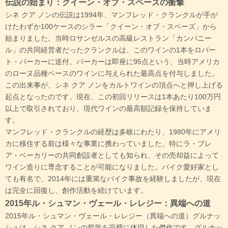
伝説の始まり：クイーン・オブ・スペーズの衝撃
シネ クア ノンの伝説は1994年、マンフレッド・クランクルが手が
けたわずか100ケースのシラー「クイーン・オブ・スペーズ」から
始まりました。当時ロサンゼルスの高級レストラン「カンパニー
ル」の共同経営者だったクランクルは、このワインの1本をロバー
ト・パーカーに送付。パーカーは即座に95点という、当時アメリカ
のローヌ品種ベースのワインに与えられた最高点を付与しました。
この出来事が、シネ クア ノンをカルトワインの頂点へと押し上げる
起点となったのです。現在、この初回リリースは1本あたり100万円
以上で取引されており、現代ワインの最高額記録を保持していま
す。
マンフレッド・クランクルの経歴は多岐にわたり、1980年にアメリ
カに移住する前は様々な事業に携わっていました。特にラ・ブレ
ア・ベーカリーの共同創設者としても知られ、その売却益によって
ワイン造りに専念することが可能になりました。バイク愛好家とし
ても有名で、2014年には重篤なバイク事故を経験しましたが、現在
は完全に回復し、創作活動を続けています。
2015年ル・シュマン・ヴェール・レレジー：異端への道
2015年ル・シュマン・ヴェール・レレジー（異端への道）グルナッ
シュは、シネ クア ノンの哲学を完璧に体現した傑作です。グルナッ