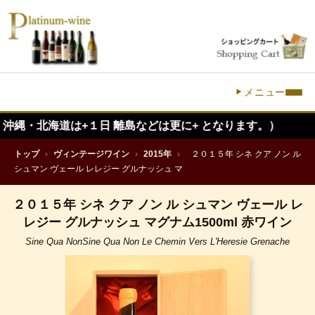
メニュー
海道は+１日 離島などは更に+ となります。）
トップ
›
ヴィンテージワイン
›
2015年
›
２０１５年 シネ クア ノン ル
シュマン ヴェール レレジー グルナッシュ マ
２０１５年 シネ クア ノン ル シュマン ヴェール レ
レジー グルナッシュ マグナム1500ml 赤ワイン
Sine Qua NonSine Qua Non Le Chemin Vers L'Heresie Grenache