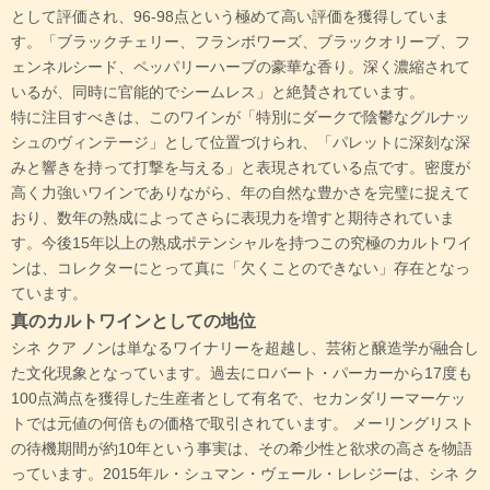
として評価され、96-98点という極めて高い評価を獲得していま
す。「ブラックチェリー、フランボワーズ、ブラックオリーブ、フ
ェンネルシード、ペッパリーハーブの豪華な香り。深く濃縮されて
いるが、同時に官能的でシームレス」と絶賛されています。
特に注目すべきは、このワインが「特別にダークで陰鬱なグルナッ
シュのヴィンテージ」として位置づけられ、「パレットに深刻な深
みと響きを持って打撃を与える」と表現されている点です。密度が
高く力強いワインでありながら、年の自然な豊かさを完璧に捉えて
おり、数年の熟成によってさらに表現力を増すと期待されていま
す。今後15年以上の熟成ポテンシャルを持つこの究極のカルトワイ
ンは、コレクターにとって真に「欠くことのできない」存在となっ
ています。
真のカルトワインとしての地位
シネ クア ノンは単なるワイナリーを超越し、芸術と醸造学が融合し
た文化現象となっています。過去にロバート・パーカーから17度も
100点満点を獲得した生産者として有名で、セカンダリーマーケッ
トでは元値の何倍もの価格で取引されています。 メーリングリスト
の待機期間が約10年という事実は、その希少性と欲求の高さを物語
っています。2015年ル・シュマン・ヴェール・レレジーは、シネ ク