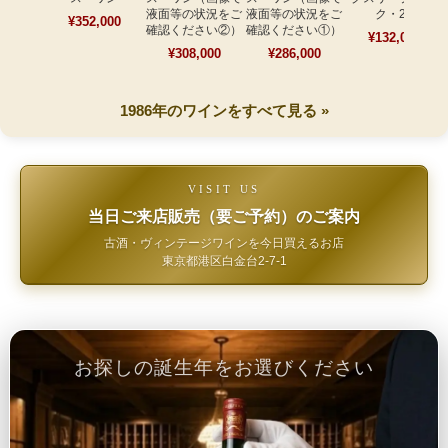
液面等の状況をご
液面等の状況をご
ク・23
¥352,000
確認ください②）
確認ください①）
¥132,000
¥308,000
¥286,000
1986年のワインをすべて見る »
VISIT US
当日ご来店販売（要ご予約）のご案内
古酒・ヴィンテージワインを今日買えるお店
東京都港区白金台2-7-1
お探しの誕生年をお選びください