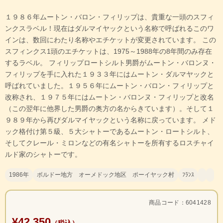
１９８６年ムートン・バロン・フィリップは、貴重な一頭のスフィ
ンクスラベル！現在はダルマイヤックという名称で呼ばれるこのワ
インは、数回にわたり名称やエチケットが変更されています。 この
スフィンクス1頭のエチケットは、1975～1988年の8年間のみ存在
するラベル。 フィリップロートシルト男爵がムートン・バロンヌ・
フィリップを手に入れた１９３３年にはムートン・ダルマヤックと
呼ばれていました。１９５６年にムートン・バロン・フィリップと
改称され、１９７５年にはムートン・バロンヌ・フィリップと改名
（この翌年に他界した男爵の奥方の名からきています）。そして１
９８９年から再びダルマイヤックという名称に戻っています。 メド
ック格付け第５級、５大シャトーであるムートン・ロートシルト、
そしてクレール・ミロンなどの有名シャトーを所有するロスチャイ
ルド家のシャトーです。
1986年
ボルドー地方 オーメドック地区 ポーイヤック村
ﾌﾗﾝｽ
商品コード：6041428
¥42,350