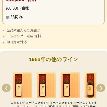
（税込）
¥38,500（税抜）
品切れ
✓ 全品木箱入りでお届け
✓ ラッピング・紙袋 無料
✓ 即日発送対応
1986年の他のワイン
❮
❯
１９８６年 オーパ
１９８６年 オーパ
１９８６年 オーパ
１９８６年 スタッ
ス・ワン
ス・ワン（画像で
ス・ワン（画像で
グスリープ カス