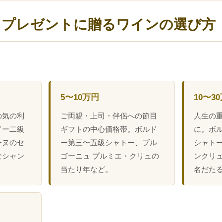
日プレゼントに贈るワインの選び方
5〜10万円
10〜3
の気の利
ご両親・上司・伴侶への節目
人生の
ドー二級
ギフトの中心価格帯。ボルド
に。ボ
ーヌのセ
ー第三〜五級シャトー、ブル
シャトー
なシャン
ゴーニュ プルミエ・クリュの
ンクリュ、
。
当たり年など。
名だた