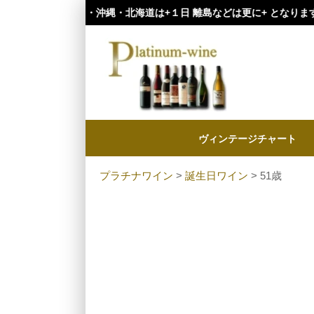
・九州・沖縄・北海道は+１日 離島などは更に+ となります。）
ヴィンテージチャート
プラチナワイン
>
誕生日ワイン
> 51歳