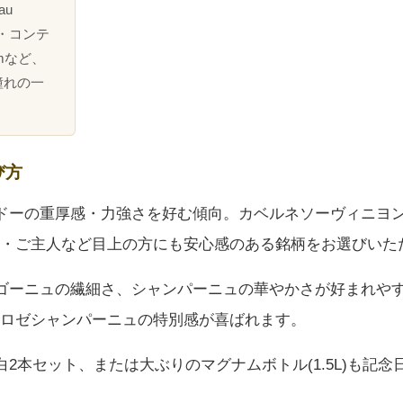
au
ネ・コンテ
uemなど、
憧れの一
び方
ルドーの重厚感・力強さを好む傾向。カベルネソーヴィニヨン
・ご主人など目上の方にも安心感のある銘柄をお選びいた
ルゴーニュの繊細さ、シャンパーニュの華やかさが好まれや
ロゼシャンパーニュの特別感が喜ばれます。
赤白2本セット、または大ぶりのマグナムボトル(1.5L)も記