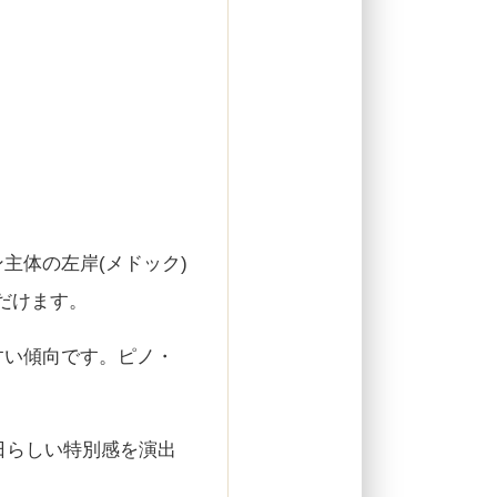
主体の左岸(メドック)
だけます。
すい傾向です。ピノ・
念日らしい特別感を演出