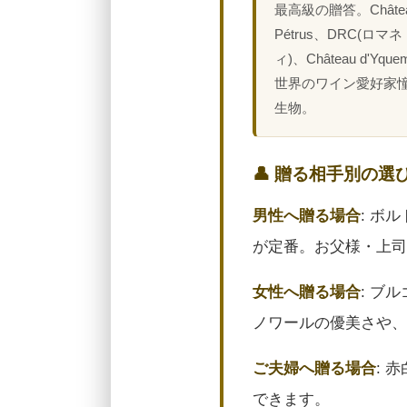
最高級の贈答。Châte
Pétrus、DRC(ロマ
ィ)、Château d'Yq
世界のワイン愛好家
生物。
👤 贈る相手別の選
男性へ贈る場合
: ボ
が定番。お父様・上司
女性へ贈る場合
: ブ
ノワールの優美さや、
ご夫婦へ贈る場合
: 
できます。