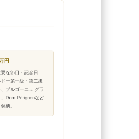
0万円
重要な節目・記念日
ルドー第一級・第二級
、ブルゴーニュ グラ
Dom Pérignonなど
る銘柄。