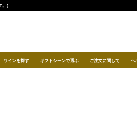
ワインを探す
ギフトシーンで選ぶ
ご注文に関して
ヘ
51歳の誕生日プレゼント
生まれ年のワイン・贈り