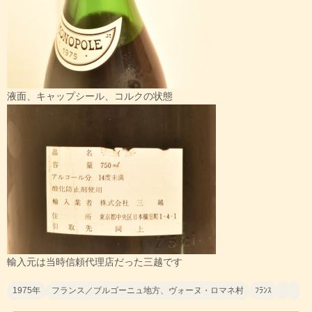
液面、キャップシール、コルクの状態
輸入元は当時信頼代理店だった三越です
1975年
フランス／ブルゴーニュ地方、ヴォーヌ・ロマネ村
ﾌﾗﾝｽ