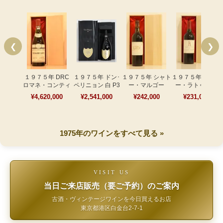
❮
❯
１９７５年 DRC
１９７５年 ドン･
１９７５年 シャト
１９７５年 シャト
ロマネ・コンティ
ペリニョン 白 P3
ー・マルゴー
ー・ラトゥール
¥4,620,000
¥2,541,000
¥242,000
¥231,000
1975年のワインをすべて見る »
VISIT US
当日ご来店販売（要ご予約）のご案内
古酒・ヴィンテージワインを今日買えるお店
東京都港区白金台2-7-1