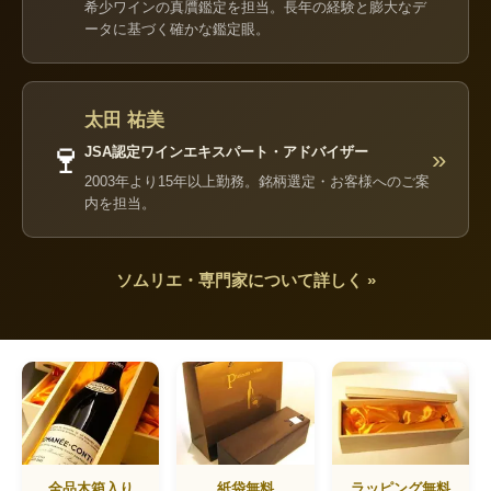
希少ワインの真贋鑑定を担当。長年の経験と膨大なデ
ータに基づく確かな鑑定眼。
太田 祐美
🍷
JSA認定ワインエキスパート・アドバイザー
»
2003年より15年以上勤務。銘柄選定・お客様へのご案
内を担当。
ソムリエ・専門家について詳しく »
全品木箱入り
紙袋無料
ラッピング無料