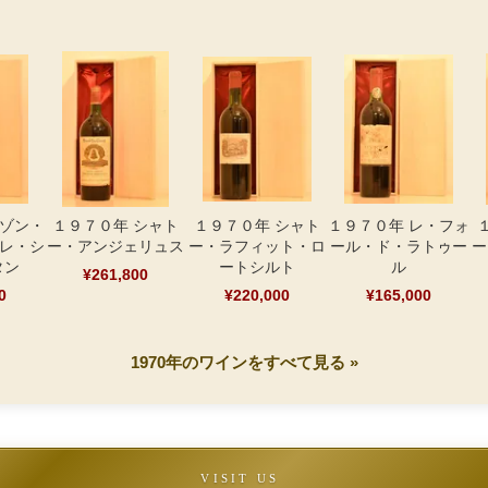
メゾン・
１９７０年 シャト
１９７０年 シャト
１９７０年 レ・フォ
ヴレ・シ
ー・アンジェリュス
ー・ラフィット・ロ
ール・ド・ラトゥー
ー
タン
ートシルト
ル
¥261,800
0
¥220,000
¥165,000
1970年のワインをすべて見る »
VISIT US