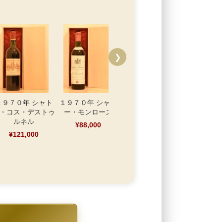
❯
１９７０年 シャト
１９７０年 シャト
１９７０年 シャト
１９７０
・コス・デストゥ
ー・モンローズ
ー・カントナック・
ー・ジス
ルネル
ブラウン
¥88,000
¥61,
¥121,000
¥66,000