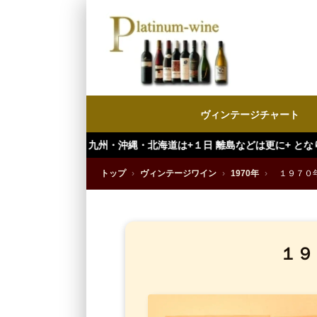
ヴィンテージチャート
・沖縄・北海道は+１日 離島などは更に+ となります。）
トップ
›
ヴィンテージワイン
›
1970年
›
１９７０
１９