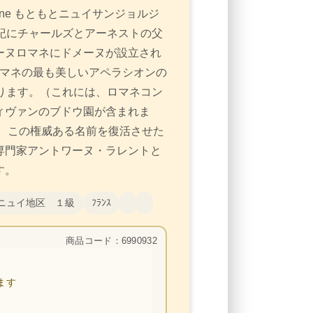
t wine もともとニュイサンジョルジ
紀にチャールズとアーネストの父
ーヌロマネにドメーヌが設立され
ヌロマネの最も美しいアペラシオンの
ります。（これには、ロマネコン
ィヴァンのブドウ園が含まれま
、この権威ある名前を復活させた
専門家アントワーヌ・ラレントと
す。
ニュイ地区 １級
ﾌﾗﾝｽ
商品コード：6990932
ます