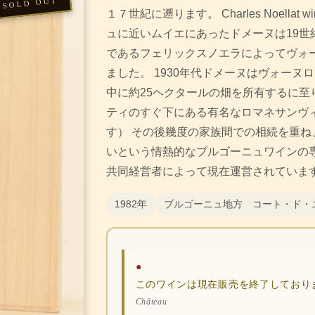
１７世紀に遡ります。 Charles Noella
ュに近いムイエにあったドメーヌは19世
であるフェリックスノエラによってヴォ
ました。 1930年代ドメーヌはヴォー
中に約25ヘクタールの畑を所有するに至
ティのすぐ下にある有名なロマネサンヴ
す） その後幾度の家族間での相続を重ね
いという情熱的なブルゴーニュワインの
共同経営者によって現在運営されていま
1982年
ブルゴーニュ地方 コート・ド・
●
このワインは現在販売を終了しており
Château