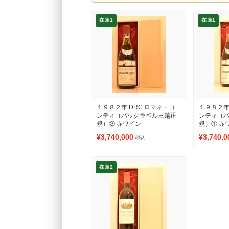
在庫1
在庫1
１９８２年 DRC ロマネ・コ
１９８２年
ンティ（バックラベル三越正
ンティ（
規）③ 赤ワイン
規）① 赤
¥3,740,000
¥3,740,0
税込
在庫2