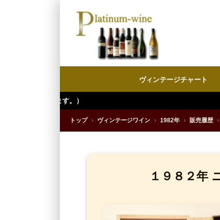
ヴィンテージチャート
トップ
›
ヴィンテージワイン
›
1982年
›
販売履歴
›
１９８２年 