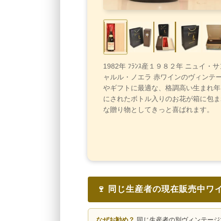
1982年 ﾌﾗﾝｽ産１９８２年 ニュイ・
ャルル・ノエラ 赤ワインのヴィンテ
やギフトに最適な、格調高い生まれ年
にされたボトル入りのお花が箱に包ま
な贈り物としてきっと喜ばれます。
🍷 同じ生産者の現在販売中ワ
なぜお勧め？
同じ生産者の別ヴィンテージ