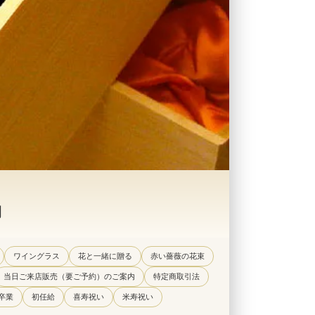
物
ワイングラス
花と一緒に贈る
赤い薔薇の花束
当日ご来店販売（要ご予約）のご案内
特定商取引法
卒業
初任給
喜寿祝い
米寿祝い