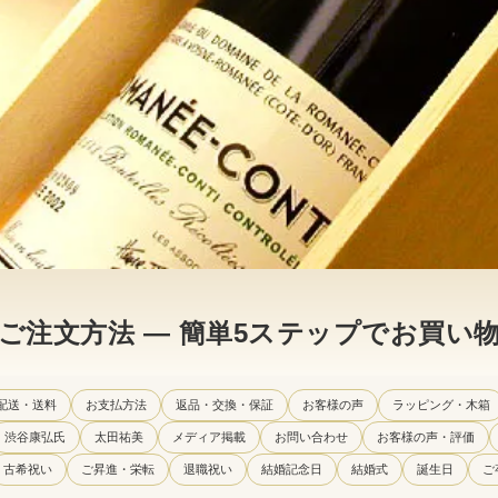
ご注文方法 — 簡単5ステップでお買い
配送・送料
お支払方法
返品・交換・保証
お客様の声
ラッピング・木箱
渋谷康弘氏
太田祐美
メディア掲載
お問い合わせ
お客様の声・評価
古希祝い
ご昇進・栄転
退職祝い
結婚記念日
結婚式
誕生日
ご