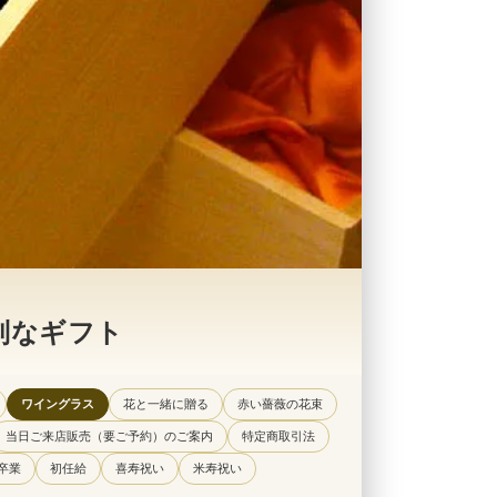
別なギフト
ワイングラス
花と一緒に贈る
赤い薔薇の花束
当日ご来店販売（要ご予約）のご案内
特定商取引法
卒業
初任給
喜寿祝い
米寿祝い