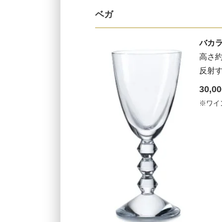
ベガ
バカラ
高さ約
反射
30,
※ワイ