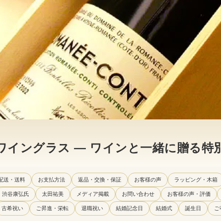
ワイングラス — ワインと一緒に贈る特
配送・送料
お支払方法
返品・交換・保証
お客様の声
ラッピング・木箱
渋谷康弘氏
太田祐美
メディア掲載
お問い合わせ
お客様の声・評価
古希祝い
ご昇進・栄転
退職祝い
結婚記念日
結婚式
誕生日
ご