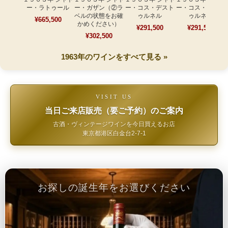
ー・ラトゥール
ー・ガザン（②ラ
ー・コス・デスト
ー・コス・デスト
ベルの状態をお確
ゥルネル
ゥルネル
¥665,500
かめください）
¥291,500
¥291,500
¥302,500
1963年のワインをすべて見る »
VISIT US
当日ご来店販売（要ご予約）のご案内
古酒・ヴィンテージワインを今日買えるお店
東京都港区白金台2-7-1
お探しの誕生年をお選びください