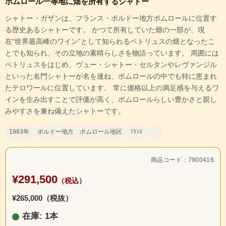
ポムロール一等地に畑を所有するシャトー
シャトー・ガザンは、フランス・ボルドー地方ポムロールに位置す
る歴史あるシャトーです。 かつて所有していた畑の一部が、現
在“世界最高峰のワイン”として知られるペトリュスの畑となったこ
とでも知られ、その立地の素晴らしさを物語っています。 周囲には
ペトリュスをはじめ、ヴュー・シャトー・セルタンやレヴァンジル
といった名門シャトーが名を連ね、ポムロールの中でも特に恵まれ
たテロワールに位置しています。 常に価格以上の満足感を与えるワ
インを生み出すことで評価が高く、ポムロールらしい豊かさと親し
みやすさを兼ね備えたシャトーです。
1963年
ボルドー地方 ポムロール地区
ﾌﾗﾝｽ
商品コード：7900416
¥291,500
（税込）
¥265,000（税抜）
在庫: 1本