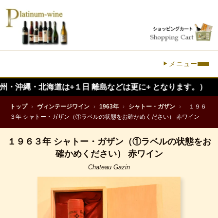
メニュー
・北海道は+１日 離島などは更に+ となります。）
トップ
›
ヴィンテージワイン
›
1963年
›
シャトー・ガザン
›
１９６
３年 シャトー・ガザン（①ラベルの状態をお確かめください） 赤ワイン
１９６３年 シャトー・ガザン（①ラベルの状態をお
確かめください） 赤ワイン
Chateau Gazin