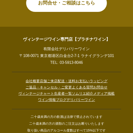
お問合せ・ご相談はこちら
ヴィンテージワイン専門店【プラチナワイン】
有限会社デリバリーワイン
〒108-0071 東京都港区白金台2-7-1 ラナイグランデ101
TEL: 03-5913-8046
会社概要
店舗ご来店
配送・送料
お支払い
ラッピング
ご返品・キャンセル・ご変更
よくある質問
お問合せ
ヴィンテージチャート
生産者一覧
ソムリエ紹介
メディア掲載
ワイン情報ブログ
デリバリーワイン
二十歳未満の方の飲酒は法律で禁止されています
二十歳未満の方の酒類のご注文はお断りいたします
取り扱い商品のアルコール度数はすべて15%以下です