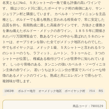
名実ともにNo1、５大シャトーの一角で最も評価の高いワインで
す。 畑はジロンド川に面したポーイヤック村の南側にあり、サン・
ジュリアン村と隣接しています。 カベルネ・ソーヴィニョンを主品
種とし、ボルドーでも最も晩熟と言われる程長命で、常に安定した
品質を持ち、長期熟成に適した高級赤ワインです。 力強さと優雅さ
を兼ね備えたボルドー・メドックの赤ワイン。 １８５５年に開催さ
れたパリ万国博覧会で、数あるワインの中から選ばれた５８のシャ
トーは、オーブリオンを除いた全てがメドック地区のものでした。
中でもポイヤックは、メドック１級、５大シャトーと言われる５つ
のシャトーのうち、ラフィット、ムートン、ラトゥールと、３つの
シャトーが位置し、権威ある格付けワインが世界中に知られていま
す。 しっかり骨格のある、タンニンの強いカベルネ・ソーヴィニヨ
ン主体の赤ワイン。 若いうちはタンニン分が豊富でスパイシーな特
徴のあるメドックのワインも、熟成と共にエレガントで滑らかで、
複雑味が増します。
1963年
ボルドー地方 オーメドック地区 ポーイヤック村
ﾌﾗﾝｽ
RS
商品コード：7900129