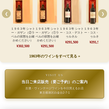
❮
❯
１９６３年 シャト
１９６３年 シャト
１９６３年 シャト
１９６３年 シャト
ー・ガザン（②ラ
ー・ガザン（①ラ
ー・コス・デスト
ー・コス・デスト
ベルの状態をお確
ベルの状態をお確
ゥルネル
ゥルネル
かめください）
かめください）
¥291,500
¥291,500
¥302,500
¥291,500
1963年のワインをすべて見る »
VISIT US
当日ご来店販売（要ご予約）のご案内
古酒・ヴィンテージワインを今日買えるお店
東京都港区白金台2-7-1