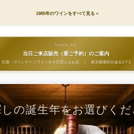
1985年のワインをすべて見る »
VISIT US
当日ご来店販売（要ご予約）のご案内
古酒・ヴィンテージワインを今日買えるお店
｜
東京都港区白金台2-7-1
探しの誕生年をお選びくだ