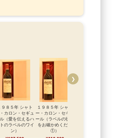
❯
１９８５年 シャト
１９８５年 シャト
１９８５年 シャト
１９８５年
・カロン・セギュ
ー・カロン・セギュ
ー・ピション・ロン
ー・フィ
ル（愛を伝えるハ
ール（ラベルの状態
グヴィル・コンテ
¥77,
トのラベルのワイ
をお確かめくださ
ス・ド・ラランド
ン）
①）
¥79,200