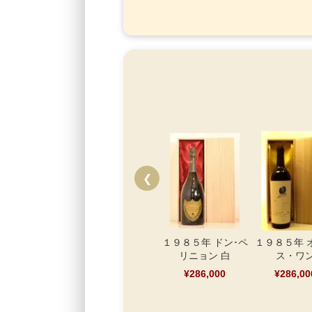
❮
１９８５年 ドン･ペ
１９８５年 
リニョン 白
ス・ワ
¥286,000
¥286,00