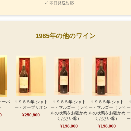
✓ 即日発送対応
1985年の他のワイン
オーパ
１９８５年 シャト
１９８５年 シャト
１９８５年 シャト
ン
ー・オーブリオン
ー・マルゴー（ラベ
ー・マルゴー（ラベ
ー
ルの状態をお確かめ
ルの状態をお確かめ
ー
0
¥250,800
ください⑧）
ください⑨）
ー
¥198,000
¥198,000