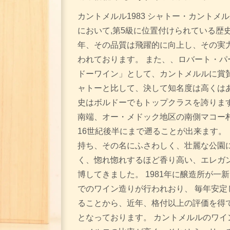
カントメルル1983 シャトー・カントメル
において,第5級に位置付けられている歴
年、その品質は飛躍的に向上し、その実
われております。 また、、ロバート・パ
ドーワイン」として、カントメルルに賞賛
ャトーと比して、決して知名度は高くは
史はボルドーでもトップクラスを誇ります
南端、オー・メドック地区の南側マコー
16世紀後半にまで遡ることが出来ます。
持ち、その名にふさわしく、壮麗な公園
く、惚れ惚れするほど香り高い、エレガン
博してきました。 1981年に醸造所が
でのワイン造りが行われおり、 毎年安定
ることから、近年、格付以上の評価を得
となっております。 カントメルルのワイ