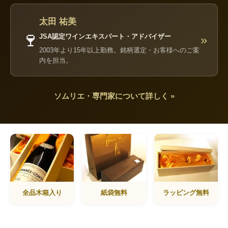
太田 祐美
🍷
JSA認定ワインエキスパート・アドバイザー
»
2003年より15年以上勤務。銘柄選定・お客様へのご案
内を担当。
ソムリエ・専門家について詳しく »
全品木箱入り
紙袋無料
ラッピング無料