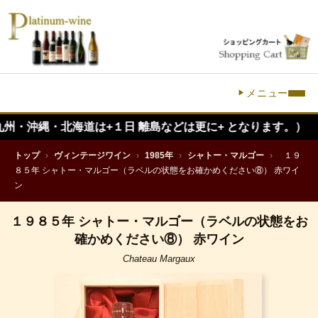
メニュー
縄・北海道は+１日 離島などは更に+ となります。）
トップ
›
ヴィンテージワイン
›
1985年
›
シャトー・マルゴー
›
１９
８５年 シャトー・マルゴー（ラベルの状態をお確かめください⑧） 赤ワイ
ン
１９８５年 シャトー・マルゴー（ラベルの状態をお
確かめください⑧） 赤ワイン
Chateau Margaux