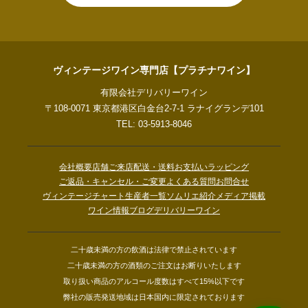
ヴィンテージワイン専門店【プラチナワイン】
有限会社デリバリーワイン
〒108-0071 東京都港区白金台2-7-1 ラナイグランデ101
TEL: 03-5913-8046
会社概要
店舗ご来店
配送・送料
お支払い
ラッピング
ご返品・キャンセル・ご変更
よくある質問
お問合せ
ヴィンテージチャート
生産者一覧
ソムリエ紹介
メディア掲載
ワイン情報ブログ
デリバリーワイン
二十歳未満の方の飲酒は法律で禁止されています
二十歳未満の方の酒類のご注文はお断りいたします
取り扱い商品のアルコール度数はすべて15%以下です
弊社の販売発送地域は日本国内に限定されております