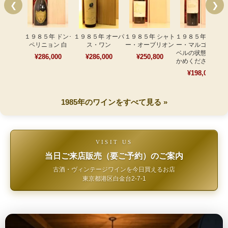
❮
❯
１９８５年 ドン･
１９８５年 オーパ
１９８５年 シャト
１９８５年 シャト
ペリニョン 白
ス・ワン
ー・オーブリオン
ー・マルゴー（ラ
ベルの状態をお確
¥286,000
¥286,000
¥250,800
かめください⑨）
¥198,000
1985年のワインをすべて見る »
VISIT US
当日ご来店販売（要ご予約）のご案内
古酒・ヴィンテージワインを今日買えるお店
東京都港区白金台2-7-1