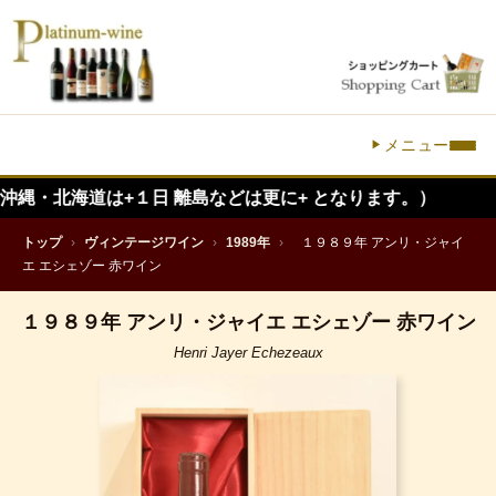
メニュー
は+１日 離島などは更に+ となります。）
トップ
›
ヴィンテージワイン
›
1989年
›
１９８９年 アンリ・ジャイ
エ エシェゾー 赤ワイン
１９８９年 アンリ・ジャイエ エシェゾー 赤ワイン
Henri Jayer Echezeaux