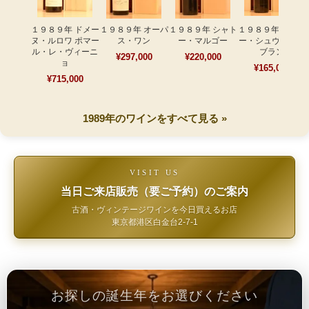
１９８９年 ドメー
１９８９年 オーパ
１９８９年 シャト
１９８９年 シャト
ヌ・ルロワ ポマー
ス・ワン
ー・マルゴー
ー・シュヴァル・
ル・レ・ヴィーニ
ブラン
¥297,000
¥220,000
ョ
¥165,000
¥715,000
1989年のワインをすべて見る »
VISIT US
当日ご来店販売（要ご予約）のご案内
古酒・ヴィンテージワインを今日買えるお店
東京都港区白金台2-7-1
お探しの誕生年をお選びください