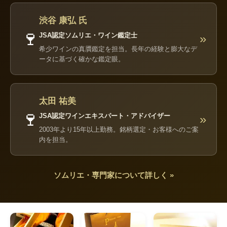
渋谷 康弘 氏
🍷
JSA認定ソムリエ・ワイン鑑定士
»
希少ワインの真贋鑑定を担当。長年の経験と膨大なデ
ータに基づく確かな鑑定眼。
太田 祐美
🍷
JSA認定ワインエキスパート・アドバイザー
»
2003年より15年以上勤務。銘柄選定・お客様へのご案
内を担当。
ソムリエ・専門家について詳しく »