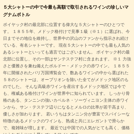
５大シャトーの中で今最も高額で取引されるワインの珍しいマ
グナムボトル
ポイヤック村の最北部に位置する偉大な５大シャトーのひとつで
す。 １８５５年、メドック格付けで見事１級（※１）に選ばれ、今
日までその地位を維持し、世界中の沢山のファンから指示され続け
ている、有名シャトーです。 現在５大シャトーの中でも最も人気の
あるシャトーといっても過言ではございません。 ポイヤック村の最
北部に位置し、その一部はサンテステフ村に含まれます。 ※１ 力強
さと優雅さを兼ね備えたボルドー・メドックの赤ワイン。 １８５５
年に開催されたパリ万国博覧会で、数あるワインの中から選ばれた
５８のシャトーは、オーブリオンを除いた全てがメドック地区のも
のでした。 そんな高級赤ワインを産出するメドック地区では今で
も、権威ある格付けワインが世界中に知られています。 しっかり骨
格のある、タンニンの強いカベルネ・ソーヴィニヨン主体の赤ワイ
ンから、サン・テステフ辺りになるとメルロの比率が若干高まり、
優しさが加わります。 若いうちはタンニン分が豊富でスパイシーな
特徴のあるメドックのワインも、熟成と共にエレガントで滑らか
で、複雑味が増します。 最近では中国での人気がとても高く、価格