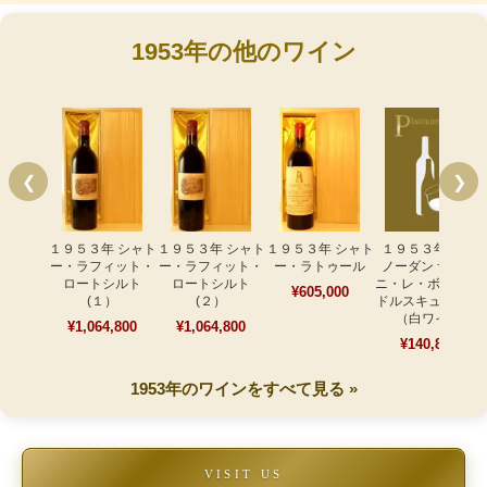
1953年の他のワイン
❮
❯
１９５３年 シャト
１９５３年 シャト
１９５３年 シャト
１９５３年 ドデ
ー・ラフィット・
ー・ラフィット・
ー・ラトゥール
ノーダン サヴィ
ロートシルト
ロートシルト
ニ・レ・ボーヌ ル
¥605,000
(１）
(２）
ドルスキュル１級
（白ワイン
¥1,064,800
¥1,064,800
¥140,800
1953年のワインをすべて見る »
VISIT US