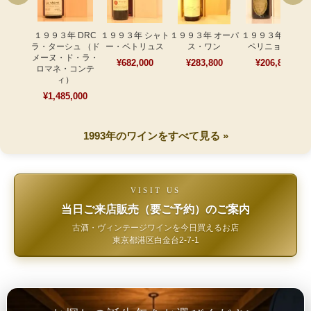
１９９３年 DRC
１９９３年 シャト
１９９３年 オーパ
１９９３年 ドン･
ラ・ターシュ （ド
ー・ペトリュス
ス・ワン
ペリニョン 白
メーヌ・ド・ラ・
¥682,000
¥283,800
¥206,800
ロマネ・コンテ
ィ）
¥1,485,000
1993年のワインをすべて見る »
VISIT US
当日ご来店販売（要ご予約）のご案内
古酒・ヴィンテージワインを今日買えるお店
東京都港区白金台2-7-1