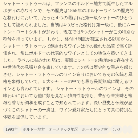
シャトー・ラトゥールは、フランスのボルドー地方で誕生したフル
ボディの赤ワインで、その歴史は1855年のボルドーワインの歴史的
な格付けにおいて、たった４つの選ばれた第一級シャトーのひとつ
として認められました。当初は4つだった格付け第一級に、後にムー
トン・ロートシルトが加わり、現在では5つのシャトーがこの特別な
称号を持っています。 しかし、格付け制度が確立される以前から、
シャトー・ラトゥールで醸されるワインはその優れた品質で高く評
価され、常にボルドーの代表的なワインとしての地位を築いてきま
した。 ラベルに描かれた塔は、実際にシャトーの敷地内に存在する
中世時代の見張り台を表しています。この塔は歴史的な重みを感じ
させ、シャトー・ラトゥールのワイン造りにおいてもその伝統と風
格を象徴していて、５大シャトーの中でも最も長期熟成に耐えるワ
インとも言われています。 シャトー・ラトゥールのワインは、その
味わいにおいても他に類を見ない独自性を持ち、豊かな果実味と複
雑な香りが調和を成すことで知られています。長い歴史と伝統が息
づくこのシャトーの一滴は、ワイン愛好家たちにとって真に特別な
体験を提供しています。
1993年
ボルドー地方 オーメドック地区 ポーイヤック村
ﾌﾗﾝｽ