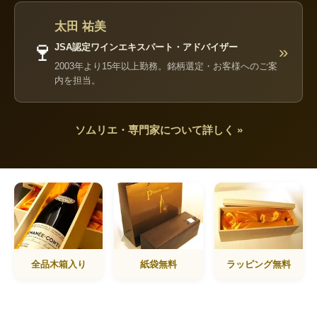
太田 祐美
🍷
JSA認定ワインエキスパート・アドバイザー
»
2003年より15年以上勤務。銘柄選定・お客様へのご案
内を担当。
ソムリエ・専門家について詳しく »
全品木箱入り
紙袋無料
ラッピング無料