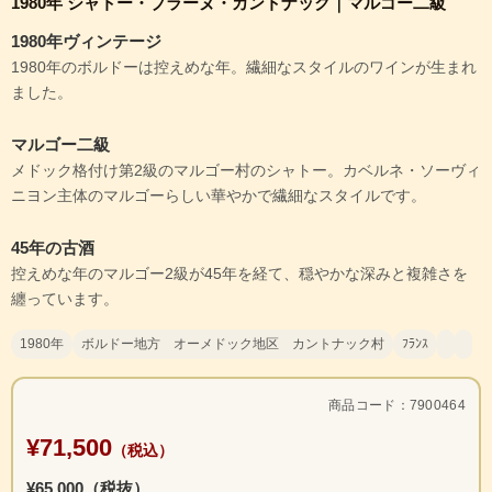
1980年 シャトー・ブラーヌ・カントナック｜マルゴー二級
1980年ヴィンテージ
1980年のボルドーは控えめな年。繊細なスタイルのワインが生まれ
ました。
マルゴー二級
メドック格付け第2級のマルゴー村のシャトー。カベルネ・ソーヴィ
ニヨン主体のマルゴーらしい華やかで繊細なスタイルです。
45年の古酒
控えめな年のマルゴー2級が45年を経て、穏やかな深みと複雑さを
纏っています。
1980年
ボルドー地方 オーメドック地区 カントナック村
ﾌﾗﾝｽ
商品コード：7900464
¥71,500
（税込）
¥65,000（税抜）