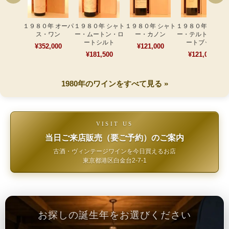
１９８０年 オーパ
１９８０年 シャト
１９８０年 シャト
１９８０年 シャト
ス・ワン
ー・ムートン・ロ
ー・カノン
ー・テルトル・ロ
ートシルト
ートブッフ
¥352,000
¥121,000
¥181,500
¥121,000
1980年のワインをすべて見る »
VISIT US
当日ご来店販売（要ご予約）のご案内
古酒・ヴィンテージワインを今日買えるお店
東京都港区白金台2-7-1
お探しの誕生年をお選びください