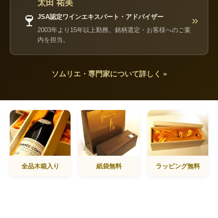
太田 祐美
🍷
JSA認定ワインエキスパート・アドバイザー
»
2003年より15年以上勤務。銘柄選定・お客様へのご案
内を担当。
ソムリエ・専門家について詳しく »
全品木箱入り
紙袋無料
ラッピング無料