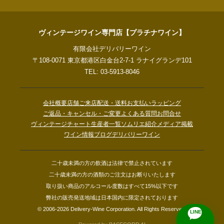
ヴィンテージワイン専門店【プラチナワイン】
有限会社デリバリーワイン
〒108-0071 東京都港区白金台2-7-1 ラナイグランデ101
TEL: 03-5913-8046
会社概要
店舗ご来店
配送・送料
お支払い
ラッピング
ご返品・キャンセル・ご変更
よくある質問
お問合せ
ヴィンテージチャート
生産者一覧
ソムリエ紹介
メディア掲載
ワイン情報ブログ
デリバリーワイン
二十歳未満の方の飲酒は法律で禁止されています
二十歳未満の方の酒類のご注文はお断りいたします
取り扱い商品のアルコール度数はすべて15%以下です
弊社の販売発送地域は日本国内に限定されております
© 2006-2026 Delivery-Wine Corporation. All Rights Reserved.
LINE