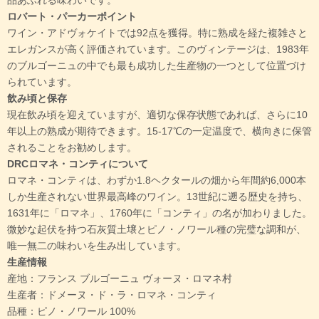
品あふれる味わいです。
ロバート・パーカーポイント
ワイン・アドヴォケイトでは92点を獲得。特に熟成を経た複雑さと
エレガンスが高く評価されています。このヴィンテージは、1983年
のブルゴーニュの中でも最も成功した生産物の一つとして位置づけ
られています。
飲み頃と保存
現在飲み頃を迎えていますが、適切な保存状態であれば、さらに10
年以上の熟成が期待できます。15-17℃の一定温度で、横向きに保管
されることをお勧めします。
DRCロマネ・コンティについて
ロマネ・コンティは、わずか1.8ヘクタールの畑から年間約6,000本
しか生産されない世界最高峰のワイン。13世紀に遡る歴史を持ち、
1631年に「ロマネ」、1760年に「コンティ」の名が加わりました。
微妙な起伏を持つ石灰質土壌とピノ・ノワール種の完璧な調和が、
唯一無二の味わいを生み出しています。
生産情報
産地：フランス ブルゴーニュ ヴォーヌ・ロマネ村
生産者：ドメーヌ・ド・ラ・ロマネ・コンティ
品種：ピノ・ノワール 100%