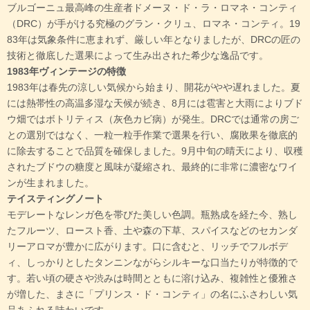
ブルゴーニュ最高峰の生産者ドメーヌ・ド・ラ・ロマネ・コンティ
（DRC）が手がける究極のグラン・クリュ、ロマネ・コンティ。19
83年は気象条件に恵まれず、厳しい年となりましたが、DRCの匠の
技術と徹底した選果によって生み出された希少な逸品です。
1983年ヴィンテージの特徴
1983年は春先の涼しい気候から始まり、開花がやや遅れました。夏
には熱帯性の高温多湿な天候が続き、8月には雹害と大雨によりブド
ウ畑ではボトリティス（灰色カビ病）が発生。DRCでは通常の房ご
との選別ではなく、一粒一粒手作業で選果を行い、腐敗果を徹底的
に除去することで品質を確保しました。9月中旬の晴天により、収穫
されたブドウの糖度と風味が凝縮され、最終的に非常に濃密なワイ
ンが生まれました。
テイスティングノート
モデレートなレンガ色を帯びた美しい色調。瓶熟成を経た今、熟し
たフルーツ、ロースト香、土や森の下草、スパイスなどのセカンダ
リーアロマが豊かに広がります。口に含むと、リッチでフルボデ
ィ、しっかりとしたタンニンながらシルキーな口当たりが特徴的で
す。若い頃の硬さや渋みは時間とともに溶け込み、複雑性と優雅さ
が増した、まさに「プリンス・ド・コンティ」の名にふさわしい気