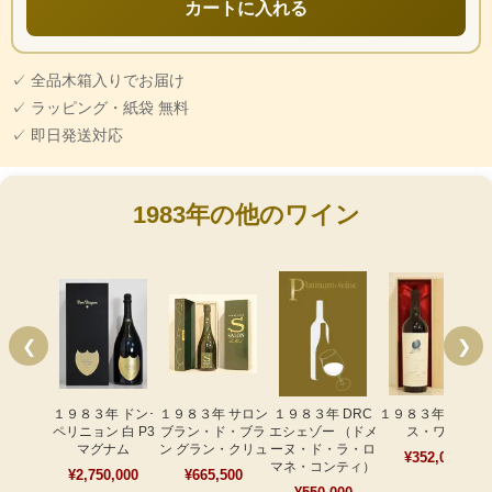
カートに入れる
✓ 全品木箱入りでお届け
✓ ラッピング・紙袋 無料
✓ 即日発送対応
1983年の他のワイン
❮
❯
１９８３年 ドン･
１９８３年 サロン
１９８３年 DRC
１９８３年 オーパ
ペリニョン 白 P3
ブラン・ド・ブラ
エシェゾー （ドメ
ス・ワン
マグナム
ン グラン・クリュ
ーヌ・ド・ラ・ロ
¥352,000
マネ・コンティ）
¥2,750,000
¥665,500