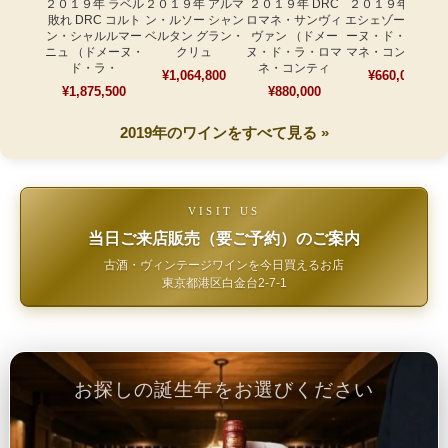
２０１９年 ラベル
２０１９年 アルマ
２０１９年 DRC
２０１９年 DRC
敗れ DRC コルト
ン・ルソー シャン
ロマネ・サンヴィ
エシェゾー （ドメ
ン・シャルルマー
ベルタン グラン・
ヴァン （ドメー
ーヌ・ド・ラ・ロ
ニュ （ドメーヌ・
クリュ
ヌ・ド・ラ・ロマ
マネ・コンティ）
ド・ラ・
ネ・コンティ
¥1,064,800
¥660,000
¥1,875,500
¥880,000
2019年のワインをすべて見る »
VISIT US
当日ご来店販売（要ご予約）のご案内
古酒・ヴィンテージワインを今日買えるお店
東京都港区白金台2-7-1
お探しの誕生年をお選びください