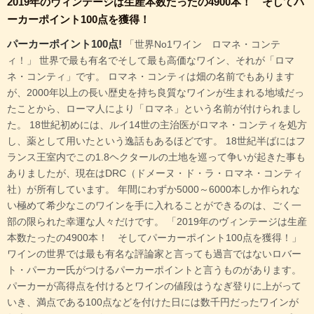
2019年のヴィンテージは生産本数たったの4900本！ そしてパ
ーカーポイント100点を獲得！
パーカーポイント100点!
「世界No1ワイン ロマネ・コンテ
ィ！」 世界で最も有名でそして最も高価なワイン、それが「ロマ
ネ・コンティ」です。 ロマネ・コンティは畑の名前でもあります
が、2000年以上の長い歴史を持ち良質なワインが生まれる地域だっ
たことから、ローマ人により「ロマネ」という名前が付けられまし
た。 18世紀初めには、ルイ14世の主治医がロマネ・コンティを処方
し、薬として用いたという逸話もあるほどです。 18世紀半ばにはフ
ランス王室内でこの1.8ヘクタールの土地を巡って争いが起きた事も
ありましたが、現在はDRC（ドメーヌ・ド・ラ・ロマネ・コンティ
社）が所有しています。 年間にわずか5000～6000本しか作られな
い極めて希少なこのワインを手に入れることができるのは、ごく一
部の限られた幸運な人々だけです。 「2019年のヴィンテージは生産
本数たったの4900本！ そしてパーカーポイント100点を獲得！」
ワインの世界では最も有名な評論家と言っても過言ではないロバー
ト・パーカー氏がつけるパーカーポイントと言うものがあります。
パーカーが高得点を付けるとワインの値段はうなぎ登りに上がって
いき、満点である100点などを付けた日には数千円だったワインが