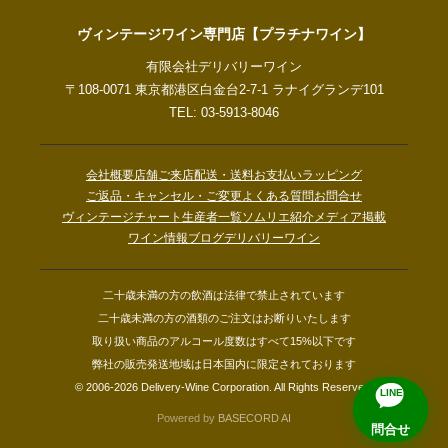
ヴィンテージワイン専門店【プラチナワイン】
有限会社デリバリーワイン
〒108-0071 東京都港区白金台2-7-1 ラナイグランデ101
TEL: 03-5913-8046
会社概要
店舗ご来店
配送・送料
お支払い
ラッピング
ご返品・キャンセル・ご変更
よくある質問
お問合せ
ヴィンテージチャート
生産者一覧
ソムリエ紹介
メディア掲載
ワイン情報ブログ
デリバリーワイン
二十歳未満の方の飲酒は法律で禁止されています
二十歳未満の方の酒類のご注文はお断りいたします
取り扱い商品のアルコール度数はすべて15%以下です
弊社の販売発送地域は日本国内に限定されております
© 2006-2026 Delivery-Wine Corporation. All Rights Reserved.
LINE
Powered by
BASECORD AI
問合せ