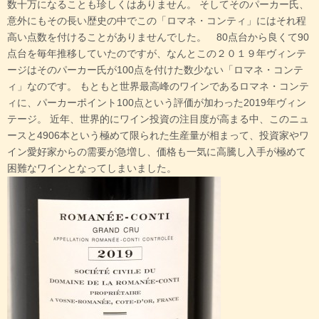
数十万になることも珍しくはありません。 そしてそのパーカー氏、
意外にもその長い歴史の中でこの「ロマネ・コンティ」にはそれ程
高い点数を付けることがありませんでした。 80点台から良くて90
点台を毎年推移していたのですが、なんとこの２０１９年ヴィンテ
ージはそのパーカー氏が100点を付けた数少ない「ロマネ・コンテ
ィ」なのです。 もともと世界最高峰のワインであるロマネ・コンテ
ィに、パーカーポイント100点という評価が加わった2019年ヴィン
テージ。 近年、世界的にワイン投資の注目度が高まる中、このニュ
ースと4906本という極めて限られた生産量が相まって、投資家やワ
イン愛好家からの需要が急増し、価格も一気に高騰し入手が極めて
困難なワインとなってしまいました。