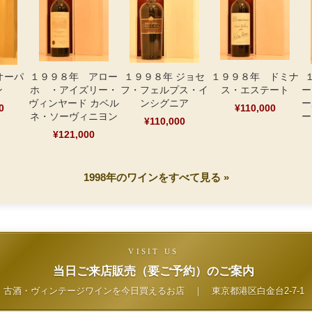
オーパ
１９９８年 アロー
１９９８年 ジョセ
１９９８年 ドミナ
ン
ホ ・アイズリー・
フ・フェルプス・イ
ス・エステート
ー
ヴィンヤード カベル
ンシグニア
ー
0
¥110,000
ネ・ソーヴィニヨン
ー
¥110,000
¥121,000
1998年のワインをすべて見る »
VISIT US
当日ご来店販売（要ご予約）のご案内
古酒・ヴィンテージワインを今日買えるお店
｜
東京都港区白金台2-7-1