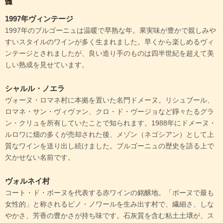
髄
1997年ヴィンテージ
1997年のブルゴーニュは温暖で早熟な年。果実味が豊かで親しみや
すいスタイルのワインが多く生まれました。早くから楽しめるヴィ
ンテージとされましたが、良い造り手のものは四半世紀を超えて美
しい熟成を見せています。
シャルル・ノエラ
ヴォーヌ・ロマネ村に本拠を置いた名門ドメーヌ。リシュブール、
ロマネ・サン・ヴィヴァン、クロ・ド・ヴージョなど錚々たるグラ
ン・クリュを所有していたことで知られます。1988年にドメーヌ・
ルロワに畑の多くが売却された後、メゾン（ネゴシアン）として上
質なワインを送り出し続けました。ブルゴーニュの歴史を語る上で
欠かせない名前です。
ヴォルネイ村
コート・ド・ボーヌを代表する赤ワインの銘醸地。「ボーヌで最も
女性的」と称されるピノ・ノワールを生み出す村で、繊細さ、しな
やかさ、芳香の豊かさが持ち味です。石灰質を含む粘土土壌が、ス