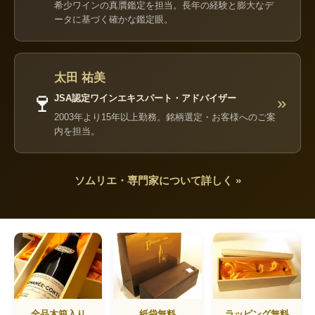
希少ワインの真贋鑑定を担当。長年の経験と膨大なデ
ータに基づく確かな鑑定眼。
太田 祐美
🍷
JSA認定ワインエキスパート・アドバイザー
»
2003年より15年以上勤務。銘柄選定・お客様へのご案
内を担当。
ソムリエ・専門家について詳しく »
全品木箱入り
紙袋無料
ラッピング無料