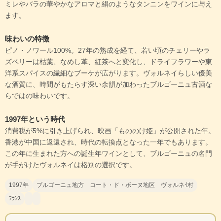
ミレやバラの華やかなアロマと絹のようなタンニンをワインに与え
ます。
味わいの特徴
ピノ・ノワール100%。27年の熟成を経て、若い頃のチェリーやラ
ズベリーは枯葉、なめし革、紅茶へと変化し、ドライフラワーや東
洋系スパイスの繊細なブーケが広がります。ヴォルネイらしい優美
な酒質に、時間がもたらす深い余韻が加わったブルゴーニュ古酒な
らではの味わいです。
1997年という時代
消費税が5%に引き上げられ、映画「もののけ姫」が公開された年。
香港が中国に返還され、時代の転換点となった一年でもあります。
この年に生まれた方への誕生年ワインとして、ブルゴーニュの名門
が手がけたヴォルネイは格別の選択です。
1997年
ブルゴーニュ地方 コート・ド・ボーヌ地区 ヴォルネｲ村
ﾌﾗﾝｽ