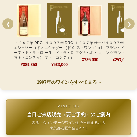
❮
❯
１９９７年 DRC
１９９７年 DRC
１９９７年 オーパ
１９９７年 サロン
エシェゾー （ドメ
エシェゾー （ドメ
ス・ワン（1.5Ｌ
ブラン・ド・ブラ
ーヌ・ド・ラ・ロ
ーヌ・ド・ラ・ロ
マグナムボトル）
ン グラン・クリュ
マネ・コンティ）
マネ・コンティ）
¥385,000
¥253,000
¥889,350
¥583,000
1997年のワインをすべて見る »
VISIT US
当日ご来店販売（要ご予約）のご案内
古酒・ヴィンテージワインを今日買えるお店
東京都港区白金台2-7-1