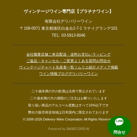
ヴィンテージワイン専門店【プラチナワイン】
有限会社デリバリーワイン
〒108-0071 東京都港区白金台2-7-1 ラナイグランデ101
TEL: 03-5913-8046
会社概要
店舗ご来店
配送・送料
お支払い
ラッピング
ご返品・キャンセル・ご変更
よくある質問
お問合せ
ヴィンテージチャート
生産者一覧
ソムリエ紹介
メディア掲載
ワイン情報ブログ
デリバリーワイン
二十歳未満の方の飲酒は法律で禁止されています
二十歳未満の方の酒類のご注文はお断りいたします
取り扱い商品のアルコール度数はすべて15%以下です
弊社の販売発送地域は日本国内に限定されております
© 2006-2026 Delivery-Wine Corporation. All Rights Reserved.
LINE
Powered by
BASECORD AI
問合せ