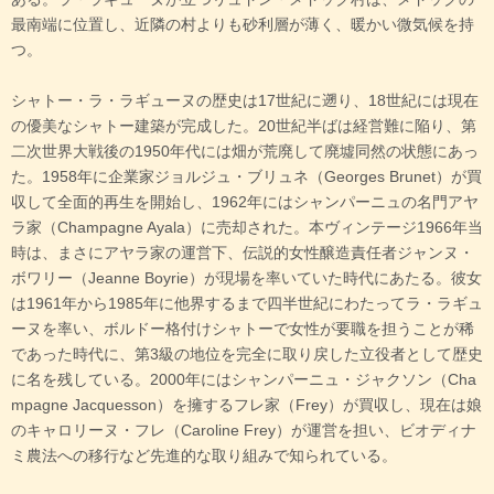
最南端に位置し、近隣の村よりも砂利層が薄く、暖かい微気候を持
つ。
シャトー・ラ・ラギューヌの歴史は17世紀に遡り、18世紀には現在
の優美なシャトー建築が完成した。20世紀半ばは経営難に陥り、第
二次世界大戦後の1950年代には畑が荒廃して廃墟同然の状態にあっ
た。1958年に企業家ジョルジュ・ブリュネ（Georges Brunet）が買
収して全面的再生を開始し、1962年にはシャンパーニュの名門アヤ
ラ家（Champagne Ayala）に売却された。本ヴィンテージ1966年当
時は、まさにアヤラ家の運営下、伝説的女性醸造責任者ジャンヌ・
ボワリー（Jeanne Boyrie）が現場を率いていた時代にあたる。彼女
は1961年から1985年に他界するまで四半世紀にわたってラ・ラギュ
ーヌを率い、ボルドー格付けシャトーで女性が要職を担うことが稀
であった時代に、第3級の地位を完全に取り戻した立役者として歴史
に名を残している。2000年にはシャンパーニュ・ジャクソン（Cha
mpagne Jacquesson）を擁するフレ家（Frey）が買収し、現在は娘
のキャロリーヌ・フレ（Caroline Frey）が運営を担い、ビオディナ
ミ農法への移行など先進的な取り組みで知られている。