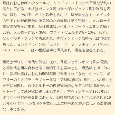
畑はおおむね80ヘクタールで、リュドン・メドックの平坦な砂利の
高台に広がる。土壌はガロンヌ河由来の深いギュンツ期砂利層を表
層に持ち、その下に粘土と鉄分を含む亜土壌が層をなす。メドック
の中でも比較的暖かい微気候のため葡萄は早く完熟し、メルローの
果実味が豊かに乗る。品種構成はカベルネ・ソーヴィニヨン約55～
60%、メルロー約30～35%、プティ・ヴェルド約5～10%、わずか
なカベルネ・フランで構成され、本ヴィンテージ当時もほぼ同様で
あった。セカンドワインの「モリン・ド・ラ・ラギューヌ（Moulin
de la Lagune）」は20世紀後半に導入され、現在も健在である。
醸造はボワリー時代の伝統に従い、長期マセラシオン（果皮浸漬）
と樽熟成を組み合わせる古典的手法を基本とし、樽熟成は18～24ヶ
月、新樽比率はおおむね50%程度で運用されてきた。ジャンヌ・ボ
ワリーのもとでラ・ラギューヌは「第3級の地位に相応しい品質」を
完全に回復し、戦後ボルドーの復興物語のなかでも特に印象深いシ
ャトーとして愛好家に親しまれてきた。本ヴィンテージ1966年は、
ボワリー時代の黄金期にあたり、戦後屈指の当たり年と評される19
66年のテロワール表現を半世紀以上の時を経て静かに伝える歴史的
な一本である。