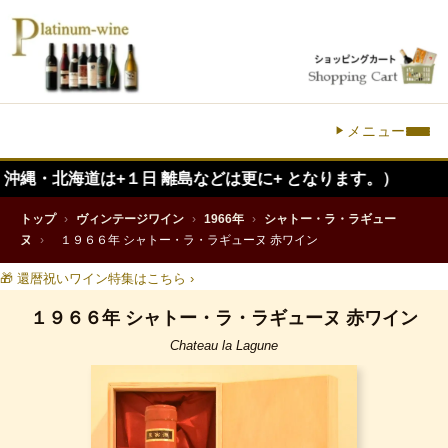
メニュー
道は+１日 離島などは更に+ となります。）
トップ
›
ヴィンテージワイン
›
1966年
›
シャトー・ラ・ラギュー
ヌ
›
１９６６年 シャトー・ラ・ラギューヌ 赤ワイン
🎁 還暦祝いワイン特集はこちら ›
１９６６年 シャトー・ラ・ラギューヌ 赤ワイン
Chateau la Lagune