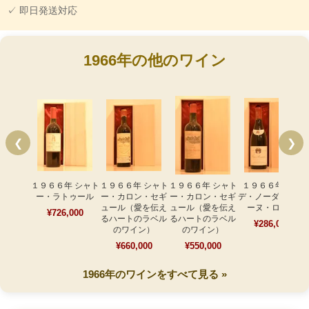
✓ 即日発送対応
1966年の他のワイン
❮
❯
１９６６年 シャト
１９６６年 シャト
１９６６年 シャト
１９６６年 ドゥ
ー・ラトゥール
ー・カロン・セギ
ー・カロン・セギ
デ・ノーダン ヴォ
ュール（愛を伝え
ュール（愛を伝え
ーヌ・ロマネ
¥726,000
るハートのラベル
るハートのラベル
¥286,000
のワイン）
のワイン）
¥660,000
¥550,000
1966年のワインをすべて見る »