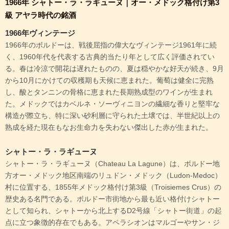
1966年 シャトー・ラ・ラギューヌ｜オー・メドック格付け第3
級 アヤラ時代の銘酒
1966年ヴィンテージ
1966年のボルドーは、戦後屈指の偉大なヴィンテージ1961年に続
く、1960年代を代表する古典的当たり年として広く評価されてい
る。春は冷涼で開花は遅れたものの、夏は穏やかな好天が続き、9月
から10月にかけての収穫期も天候に恵まれた。葡萄は健全に完熟
し、酸とタンニンの骨格に恵まれた長期熟成型のワインが生まれ
た。メドックではカベルネ・ソーヴィニヨンの繊細な香りと堅牢な
構造が際立ち、特に深い砂利層に守られた土壌では、半世紀以上の
熟成を経た現在もなお生命力を失わない傑出した赤が生まれた。
シャトー・ラ・ラギューヌ
シャトー・ラ・ラギューヌ（Chateau La Lagune）は、ボルドー地
方オー・メドック地区南端のリュドン・メドック（Ludon-Medoc）
村に位置する、1855年メドック格付け第3級（Troisiemes Crus）の
歴史ある名門である。ボルドー市街地から最も近い格付けシャトー
として知られ、シャトーから北上するD2号線「シャトー街道」の起
点に立つ象徴的存在でもある。アペラシオンはマルゴーやサン・ジ