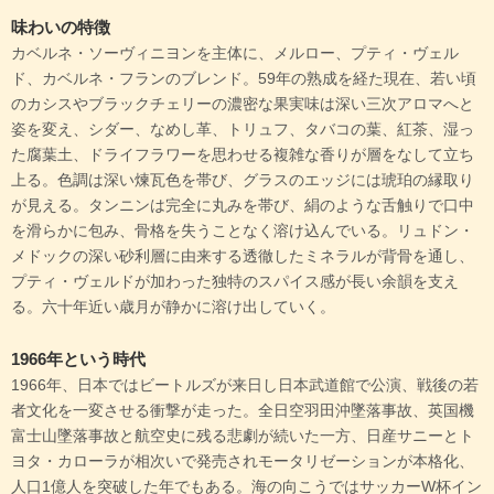
味わいの特徴
カベルネ・ソーヴィニヨンを主体に、メルロー、プティ・ヴェル
ド、カベルネ・フランのブレンド。59年の熟成を経た現在、若い頃
のカシスやブラックチェリーの濃密な果実味は深い三次アロマへと
姿を変え、シダー、なめし革、トリュフ、タバコの葉、紅茶、湿っ
た腐葉土、ドライフラワーを思わせる複雑な香りが層をなして立ち
上る。色調は深い煉瓦色を帯び、グラスのエッジには琥珀の縁取り
が見える。タンニンは完全に丸みを帯び、絹のような舌触りで口中
を滑らかに包み、骨格を失うことなく溶け込んでいる。リュドン・
メドックの深い砂利層に由来する透徹したミネラルが背骨を通し、
プティ・ヴェルドが加わった独特のスパイス感が長い余韻を支え
る。六十年近い歳月が静かに溶け出していく。
1966年という時代
1966年、日本ではビートルズが来日し日本武道館で公演、戦後の若
者文化を一変させる衝撃が走った。全日空羽田沖墜落事故、英国機
富士山墜落事故と航空史に残る悲劇が続いた一方、日産サニーとト
ヨタ・カローラが相次いで発売されモータリゼーションが本格化、
人口1億人を突破した年でもある。海の向こうではサッカーW杯イン