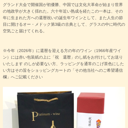
グランド大会で開催国が初優勝、中国では文化大革命が始まり世界
の地政学が大きく揺れた。六十年近い熟成を経たこの一本は、その
年に生まれた方への還暦祝いの誕生年ワインとして、また人生の節
目に開けるオー・メドック第3級の古典として、グラスの中に時代の
空気ごと届けてくれる。
※今年（2026年）に還暦を迎える方の年のワイン（1966年産ワイ
ン）には赤い包装紙の上に「祝 還暦」のし紙をお付けしてお送り
いたします のしが必要ない方、ラッピングを通常のこげ茶色にした
い方はその旨をショッピングカートの「その他当社へのご希望通信
欄」へご記載ください