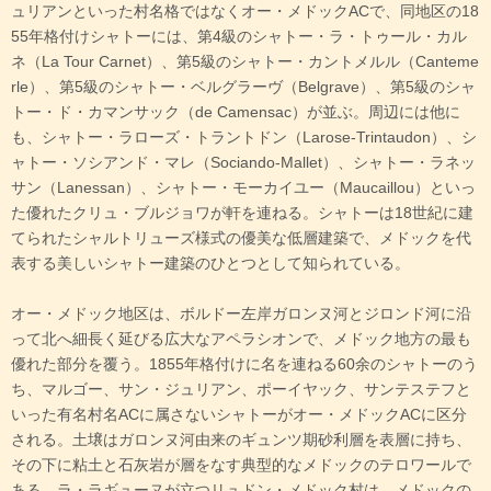
ュリアンといった村名格ではなくオー・メドックACで、同地区の18
55年格付けシャトーには、第4級のシャトー・ラ・トゥール・カル
ネ（La Tour Carnet）、第5級のシャトー・カントメルル（Canteme
rle）、第5級のシャトー・ベルグラーヴ（Belgrave）、第5級のシャ
トー・ド・カマンサック（de Camensac）が並ぶ。周辺には他に
も、シャトー・ラローズ・トラントドン（Larose-Trintaudon）、シ
ャトー・ソシアンド・マレ（Sociando-Mallet）、シャトー・ラネッ
サン（Lanessan）、シャトー・モーカイユー（Maucaillou）といっ
た優れたクリュ・ブルジョワが軒を連ねる。シャトーは18世紀に建
てられたシャルトリューズ様式の優美な低層建築で、メドックを代
表する美しいシャトー建築のひとつとして知られている。
オー・メドック地区は、ボルドー左岸ガロンヌ河とジロンド河に沿
って北へ細長く延びる広大なアペラシオンで、メドック地方の最も
優れた部分を覆う。1855年格付けに名を連ねる60余のシャトーのう
ち、マルゴー、サン・ジュリアン、ポーイヤック、サンテステフと
いった有名村名ACに属さないシャトーがオー・メドックACに区分
される。土壌はガロンヌ河由来のギュンツ期砂利層を表層に持ち、
その下に粘土と石灰岩が層をなす典型的なメドックのテロワールで
ある。ラ・ラギューヌが立つリュドン・メドック村は、メドックの