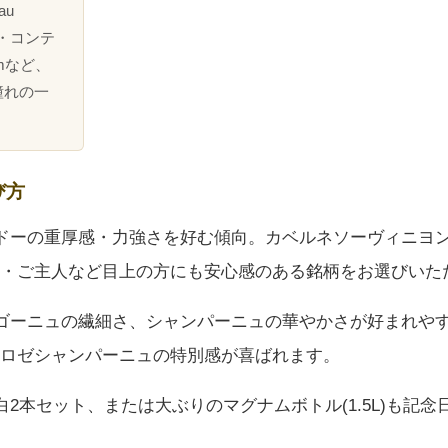
au
ネ・コンテ
uemなど、
憧れの一
び方
ルドーの重厚感・力強さを好む傾向。カベルネソーヴィニヨン
・ご主人など目上の方にも安心感のある銘柄をお選びいた
ルゴーニュの繊細さ、シャンパーニュの華やかさが好まれや
ロゼシャンパーニュの特別感が喜ばれます。
赤白2本セット、または大ぶりのマグナムボトル(1.5L)も記