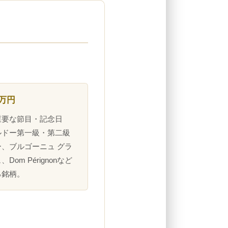
0万円
重要な節目・記念日
ルドー第一級・第二級
、ブルゴーニュ グラ
Dom Pérignonなど
る銘柄。