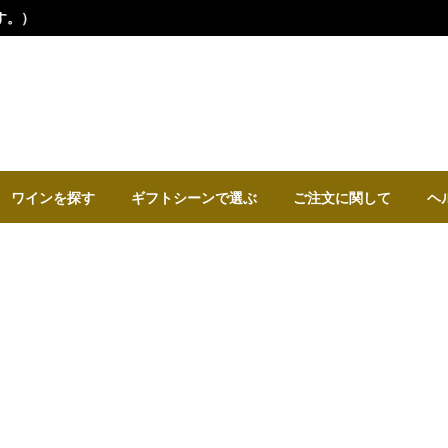
ワインを探す
ギフトシーンで選ぶ
ご注文に関して
ヘ
63歳の誕生日プレゼント
生まれ年のワイン・贈り