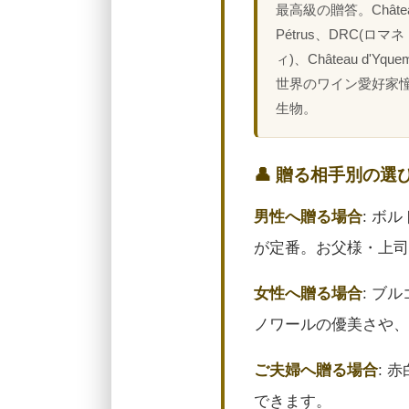
最高級の贈答。Châte
Pétrus、DRC(ロマ
ィ)、Château d'Yq
世界のワイン愛好家
生物。
👤 贈る相手別の選
男性へ贈る場合
: ボ
が定番。お父様・上司
女性へ贈る場合
: ブ
ノワールの優美さや、
ご夫婦へ贈る場合
: 
できます。