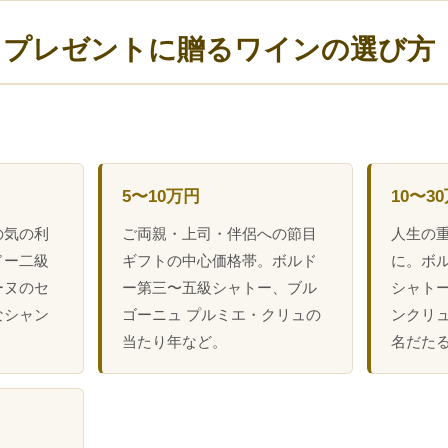
日プレゼントに贈るワインの選び方
5〜10万円
10〜3
の気の利
ご両親・上司・伴侶への節目
人生の
ドー二級
ギフトの中心価格帯。ボルド
に。ボ
ーヌのセ
ー第三〜五級シャトー、ブル
シャトー
なシャン
ゴーニュ プルミエ・クリュの
ンクリュ、
。
当たり年など。
名だた