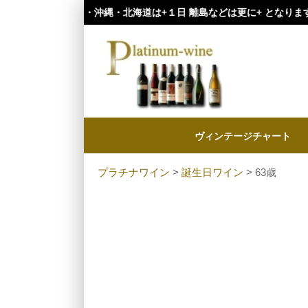
・九州・沖縄・北海道は+１日 離島などは更に+ となります。）
ヴィンテージチャート
プラチナワイン
>
誕生日ワイン
> 63歳