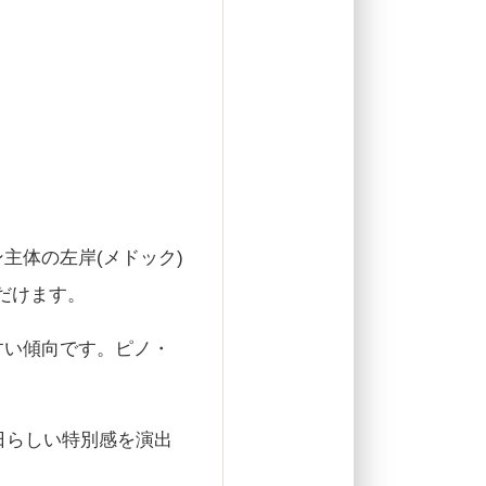
主体の左岸(メドック)
だけます。
すい傾向です。ピノ・
念日らしい特別感を演出