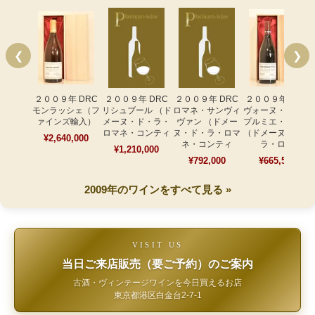
❮
❯
２００９年 DRC
２００９年 DRC
２００９年 DRC
２００９年 DRC
モンラッシェ（フ
リシュブール （ド
ロマネ・サンヴィ
ヴォーヌ・ロマネ
ァインズ輸入）
メーヌ・ド・ラ・
ヴァン （ドメー
プルミエ・クリュ
ロマネ・コンティ
ヌ・ド・ラ・ロマ
（ドメーヌ・ド・
¥2,640,000
ネ・コンティ
ラ・ロマ
¥1,210,000
¥792,000
¥665,500
2009年のワインをすべて見る »
VISIT US
当日ご来店販売（要ご予約）のご案内
古酒・ヴィンテージワインを今日買えるお店
東京都港区白金台2-7-1