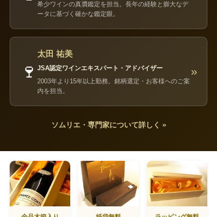
希少ワインの真贋鑑定を担当。長年の経験と膨大なデ
ータに基づく確かな鑑定眼。
太田 祐美
🍷
JSA認定ワインエキスパート・アドバイザー
»
2003年より15年以上勤務。銘柄選定・お客様へのご案
内を担当。
ソムリエ・専門家について詳しく »
全品木箱入り
紙袋無料
ラッピング無料