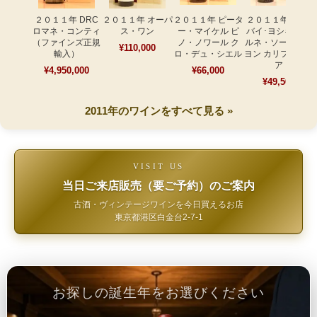
２０１１年 DRC
２０１１年 オーパ
２０１１年 ピータ
２０１１年 ワイ･
ロマネ・コンティ
ス・ワン
ー・マイケル ピ
バイ･ヨシキ カベ
（ファインズ正規
ノ・ノワール ク
ルネ・ソーヴィニ
¥110,000
輸入）
ロ・デュ・シエル
ヨン カリフォルニ
ア
¥4,950,000
¥66,000
¥49,500
2011年のワインをすべて見る »
VISIT US
当日ご来店販売（要ご予約）のご案内
古酒・ヴィンテージワインを今日買えるお店
東京都港区白金台2-7-1
お探しの誕生年をお選びください