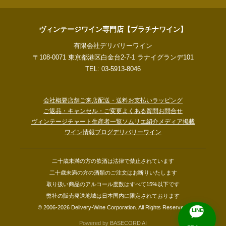
ヴィンテージワイン専門店【プラチナワイン】
有限会社デリバリーワイン
〒108-0071 東京都港区白金台2-7-1 ラナイグランデ101
TEL: 03-5913-8046
会社概要
店舗ご来店
配送・送料
お支払い
ラッピング
ご返品・キャンセル・ご変更
よくある質問
お問合せ
ヴィンテージチャート
生産者一覧
ソムリエ紹介
メディア掲載
ワイン情報ブログ
デリバリーワイン
二十歳未満の方の飲酒は法律で禁止されています
二十歳未満の方の酒類のご注文はお断りいたします
取り扱い商品のアルコール度数はすべて15%以下です
弊社の販売発送地域は日本国内に限定されております
© 2006-2026 Delivery-Wine Corporation. All Rights Reserved.
LINE
Powered by
BASECORD AI