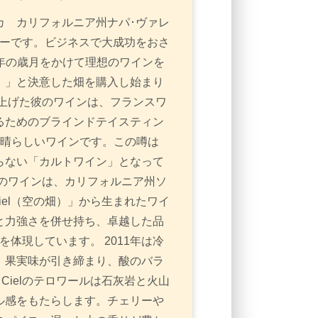
カ カリフォルニア州ナパ･ヴァレ
リーです。ビジネスで大成功をおさ
年の歳月をかけて理想のワインを
！」と決意した畑を購入し始まり
上げた彼のワインは、フランスワ
るためのブラインドテイスティン
素晴らしいワインです。この噂は
らない「カルトワイン」となって
のワインは、カリフォルニア州ソ
Ciel（空の畑）」から生まれたワイ
と力強さを併せ持ち、卓越した品
yの哲学を体現しています。 2011年は冷
、果実味が引き締まり、酸のバラ
 Cielのテロワールは石灰岩と火山
ル感をもたらします。チェリーや