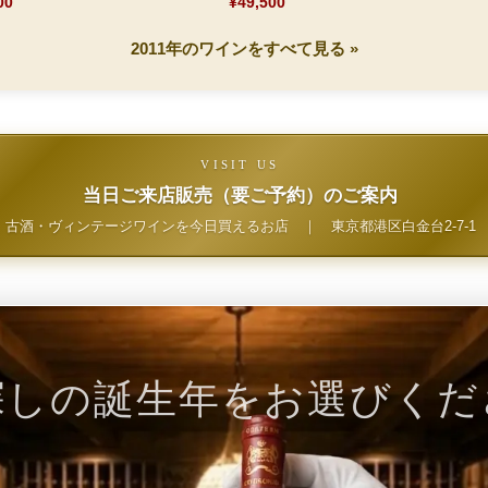
00
¥49,500
2011年のワインをすべて見る »
VISIT US
当日ご来店販売（要ご予約）のご案内
古酒・ヴィンテージワインを今日買えるお店
｜
東京都港区白金台2-7-1
探しの誕生年をお選びくだ