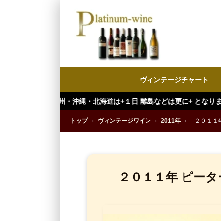
ヴィンテージチャート
沖縄・北海道は+１日 離島などは更に+ となります。）
トップ
›
ヴィンテージワイン
›
2011年
›
２０１１
２０１１年 ピータ