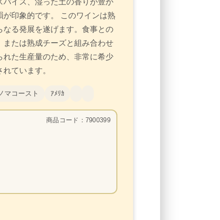
スパイス、湿った土の香りが豊か
が印象的です。 このワインは熟
らなる発展を遂げます。食事との
、または熟成チーズと組み合わせ
られた生産量のため、非常に希少
されています。
ノマコースト
ｱﾒﾘｶ
商品コード：7900399