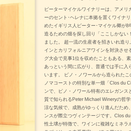
ピーターマイケルワイナリーは、アメリ
ーのセント･ヘレナに本拠を置くワイナ
めたイギリス人ピーター･マイケル卿が8
造るための畑を探し回り「ここしかない
ました。 超一流の生産者を招きいれ造り
インとカリフォルニアワインを対決させ
グ大会で見事1位を収めたこともある、
あっという間に広がり、普通では手に入
います。 ピノ・ノワールから造られたこ
ノマコーストの特別な単一畑「Clos du 
ンで、ピノ・ノワール特有のエレガンス
質で知られるPeter Michael Winer
涼な気候で、成熟がゆっくり進んだため
ンスが際立つヴィンテージです。Clos du
性土壌が特徴で、ワインに複雑なミネラ