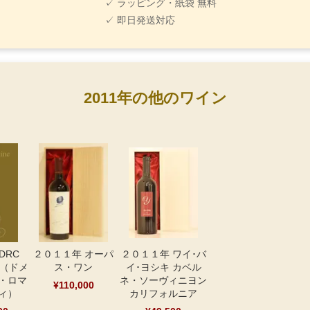
✓ ラッピング・紙袋 無料
✓ 即日発送対応
2011年の他のワイン
DRC
２０１１年 オーパ
２０１１年 ワイ･バ
 （ドメ
ス・ワン
イ･ヨシキ カベル
・ロマ
ネ・ソーヴィニヨン
¥110,000
ィ）
カリフォルニア